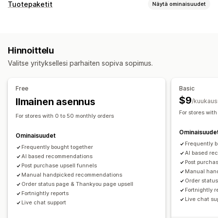
Mukautukset
Tuotepaketit
Näytä ominaisuudet
Ostoskorilisämyynti
Kassavaihelisämyynti
Tuotepakettityypit
Tuotesivulisämyynti
Edistymispalkki
Sekoita ja yhdistä -paketit
Varianttipaketit
Kiitos-sivun lisämyynti
Hinnoittelu
Tukkutuotepaketit
Lisämyyntipaketit
Yhden klikkauksen lisäosat (add-ons)
Valitse yrityksellesi parhaiten sopiva sopimus.
Ristiinmyyntipaketit
Usein yhdessä ostetut tuotteet
Paikallaan pysyvä ostoskori
Veto-ostoskori
Vastaavat tuotteet
Fyysiset tuotteet
Ponnahdusilmoitukset
Mukautettu CSS-koodi
Free
Basic
Mukautetut tuotepaketit
Mukautettu HTML-koodi
Monta valuuttaa
Monikielisyys
$9
Ilmainen asennus
/kuukaus
Mukautetut säännöt
Hinnoitteluvaihtoehdot
For stores with
For stores with 0 to 50 monthly orders
Alennukset
Prosenttialennukset
Korialennukset
Tarjoukset ja suositukset
Ominaisuude
Ilmainen toimitus
Tilaukset
Tukkuerät
Tuotteen lisäosat (add-ons)
Tuotesuositukset
Ominaisuudet
Frequently 
Dynaaminen hinnoittelu
Usein yhdessä ostetut tuotteet
Frequently bought together
Tuotepaketit
AI based re
AI based recommendations
Tekoälysuositukset
Post purchas
Post purchase upsell funnels
Manual han
Manual handpicked recommendations
Analytiikka
Order statu
Order status page & Thankyou page upsell
Fortnightly r
A/B-testaus
Klikkausasteet
Konversioasteet
Fortnightly reports
Live chat su
Live chat support
Suositusten tehokkuus
Suppilon tehokkuus