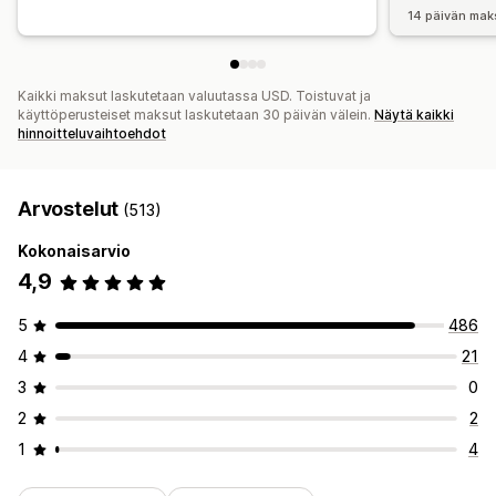
14 päivän mak
Kaikki maksut laskutetaan valuutassa USD. Toistuvat ja
käyttöperusteiset maksut laskutetaan 30 päivän välein.
Näytä kaikki
hinnoitteluvaihtoehdot
Arvostelut
(513)
Kokonaisarvio
4,9
5
486
4
21
3
0
2
2
1
4