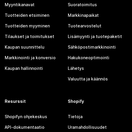
Myyntikanavat
Suoratoimitus
Tuotteiden etsiminen
Markkinapaikat
Tuotteiden myyminen
Tuotearvostelut
Tilaukset ja toimitukset
Lisämyynti ja tuotepaketit
Kaupan suunnittelu
Sähköpostimarkkinointi
Markkinointi ja konversio
Hakukoneoptimointi
Kaupan hallinnointi
Lähetys
Valuutta ja käännös
Resurssit
Shopify
Shopifyn ohjekeskus
Tietoja
API-dokumentaatio
Uramahdollisuudet