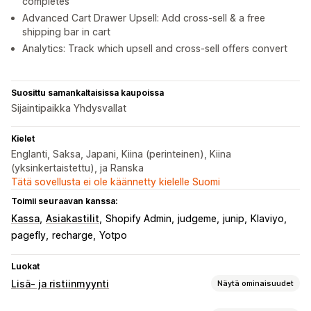
completes
Advanced Cart Drawer Upsell: Add cross-sell & a free
shipping bar in cart
Analytics: Track which upsell and cross-sell offers convert
Suosittu samankaltaisissa kaupoissa
Sijaintipaikka Yhdysvallat
Kielet
Englanti, Saksa, Japani, Kiina (perinteinen), Kiina
(yksinkertaistettu), ja Ranska
Tätä sovellusta ei ole käännetty kielelle Suomi
Toimii seuraavan kanssa:
Kassa
Asiakastilit
Shopify Admin
judgeme
junip
Klaviyo
pagefly
recharge
Yotpo
Luokat
Lisä- ja ristiinmyynti
Näytä ominaisuudet