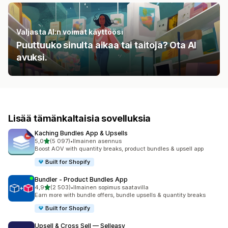
Valjasta AI:n voimat käyttöösi
Puuttuuko sinulta aikaa tai taitoja? Ota AI
avuksi.
Lisää tämänkaltaisia sovelluksia
Kaching Bundles App & Upsells
/ 5 tähteä
5,0
(5 097)
•
Ilmainen asennus
5097 arvostelua yhteensä
Boost AOV with quantity breaks, product bundles & upsell app
Built for Shopify
Bundler ‑ Product Bundles App
/ 5 tähteä
4,9
(2 503)
•
Ilmainen sopimus saatavilla
2503 arvostelua yhteensä
Earn more with bundle offers, bundle upsells & quantity breaks
Built for Shopify
Upsell & Cross Sell — Selleasy