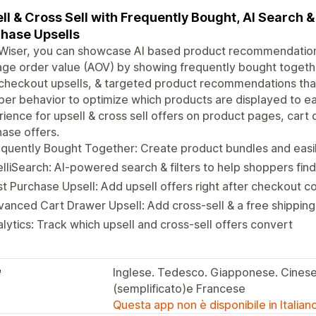
ll & Cross Sell with Frequently Bought, AI Search &
hase Upsells
Wiser, you can showcase AI based product recommendations
ge order value (AOV) by showing frequently bought togeth
checkout upsells, & targeted product recommendations that
er behavior to optimize which products are displayed to e
ience for upsell & cross sell offers on product pages, cart
ase offers.
quently Bought Together: Create product bundles and easi
elliSearch: AI-powered search & filters to help shoppers fin
t Purchase Upsell: Add upsell offers right after checkout 
anced Cart Drawer Upsell: Add cross-sell & a free shipping 
lytics: Track which upsell and cross-sell offers convert
e
Inglese. Tedesco. Giapponese. Cinese 
(semplificato)e Francese
Questa app non è disponibile in Italian