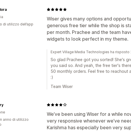
lora
ia
Wiser gives many options and opportun
o di utilizzo dell’app
generous free tier while the shop is st
per month. Prachee and the team hav
widgets to look perfect in my theme.
Expert Village Media Technologies ha risposto
So glad Prachee got you sorted! She's grea
you said so. And yeah, the free tier's the
50 monthly orders. Feel free to reachout a
:)
Team Wiser
ory
one
We’ve been using Wiser for a while n
n anno di utilizzo
very responsive whenever we’ve nee
p
Karishma has especially been very sup