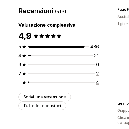
Recensioni
Faux F
(513)
Austral
1 giorn
Valutazione complessiva
4,9
5
486
4
21
3
0
2
2
1
4
Scrivi una recensione
territ
Tutte le recensioni
Giapp
Circa u
dell’ap