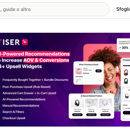
Sfogli
ria immagini in evidenza