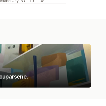
sland City, NY, 11011, US
ccuparsene.