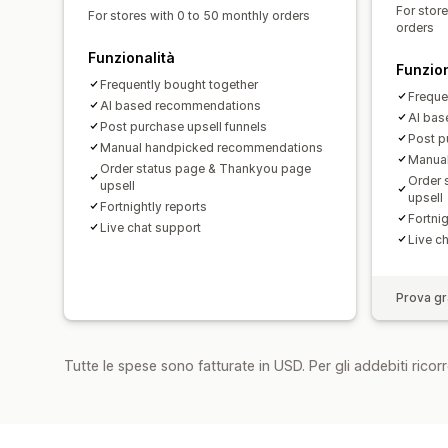
For stor
For stores with 0 to 50 monthly orders
orders
Funzionalità
Funzion
Frequently bought together
Freque
AI based recommendations
AI ba
Post purchase upsell funnels
Post p
Manual handpicked recommendations
Manua
Order status page & Thankyou page
Order 
upsell
upsell
Fortnightly reports
Fortnig
Live chat support
Live c
Prova gra
Tutte le spese sono fatturate in USD. Per gli addebiti ricorre