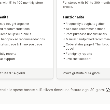
es with 51 to 100 monthly store
For stores with 101 to 300 month
Test A/B
Percentuali di clic
Tassi di
orders.
Performance delle raccomandazioni
alità
Funzionalità
ntly bought together
Frequently bought together
sed recommendations
AI based recommendations
urchase upsell funnels
Post purchase upsell funnels
l handpicked recommendations
Manual handpicked recommen
status page & Thankyou page
Order status page & Thankyou
upsell
htly reports
Fortnightly reports
hat support
Live chat support
tuita di 14 giorni
Prova gratuita di 14 giorni
nti e le spese basate sull’utilizzo ricevi una fattura ogni 30 giorni.
Ve