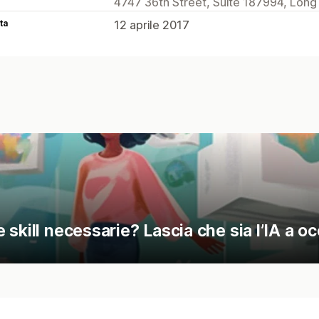
4747 36th Street, Suite 187994, Long I
ta
12 aprile 2017
skill necessarie? Lascia che sia l’IA a o