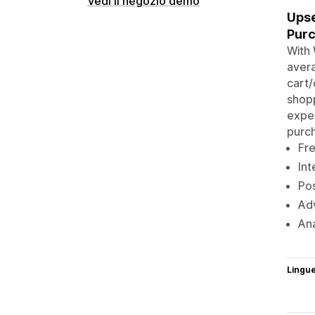
Vedi il negozio demo
Upse
Purc
With 
avera
cart/
shopp
exper
purch
Fre
Int
Pos
Adv
Ana
Lingu