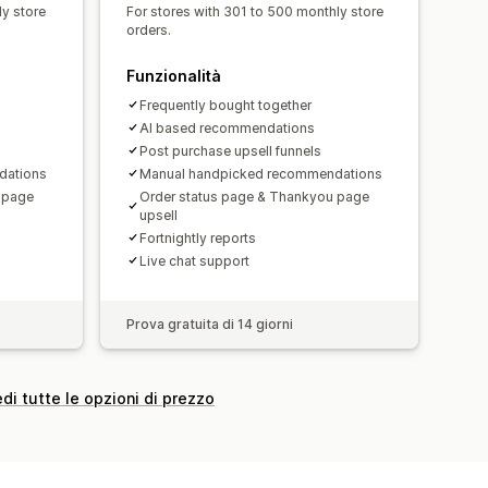
ly store
For stores with 301 to 500 monthly store
 conversione
orders.
Prestazioni del funnel
Funzionalità
Frequently bought together
AI based recommendations
Post purchase upsell funnels
dations
Manual handpicked recommendations
 page
Order status page & Thankyou page
upsell
Fortnightly reports
Live chat support
Prova gratuita di 14 giorni
di tutte le opzioni di prezzo