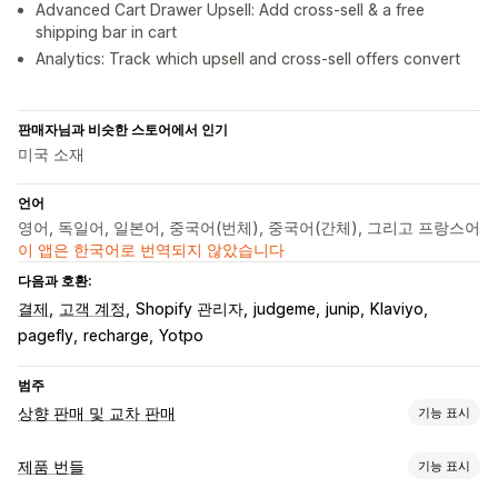
Advanced Cart Drawer Upsell: Add cross-sell & a free
shipping bar in cart
Analytics: Track which upsell and cross-sell offers convert
판매자님과 비슷한 스토어에서 인기
미국 소재
언어
영어, 독일어, 일본어, 중국어(번체), 중국어(간체), 그리고 프랑스어
이 앱은 한국어로 번역되지 않았습니다
다음과 호환:
결제
고객 계정
Shopify 관리자
judgeme
junip
Klaviyo
pagefly
recharge
Yotpo
범주
상향 판매 및 교차 판매
기능 표시
맞춤 설정
제품 번들
기능 표시
카트 상향 판매
결제 상향 판매
제품 페이지 상향 판매