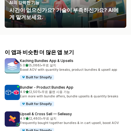
AI의 강력한 기능
시간이 없으신가요? 기술이 부족하신가요? AI에
게 맡겨보세요.
이 앱과 비슷한 더 많은 앱 보기
Kaching Bundles App & Upsells
별 5개 중
5.0
(5,088)
•
무료 설치
총 리뷰 5088개
Boost AOV with quantity breaks, product bundles & upsell app
Built for Shopify
Bundler ‑ Product Bundles App
별 5개 중
4.9
(2,501)
•
무료 플랜 사용 가능
총 리뷰 2501개
Earn more with bundle offers, bundle upsells & quantity breaks
Built for Shopify
Upsell & Cross Sell — Selleasy
별 5개 중
4.9
(2,480)
•
무료 설치
총 리뷰 2480개
Frequently bought together bundles & in cart upsell, boost AOV
Built for Shopify