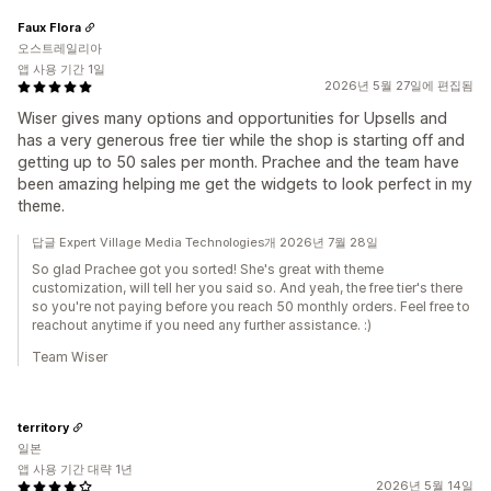
Faux Flora
오스트레일리아
앱 사용 기간 1일
2026년 5월 27일에 편집됨
Wiser gives many options and opportunities for Upsells and
has a very generous free tier while the shop is starting off and
getting up to 50 sales per month. Prachee and the team have
been amazing helping me get the widgets to look perfect in my
theme.
답글 Expert Village Media Technologies개 2026년 7월 28일
So glad Prachee got you sorted! She's great with theme
customization, will tell her you said so. And yeah, the free tier's there
so you're not paying before you reach 50 monthly orders. Feel free to
reachout anytime if you need any further assistance. :)
Team Wiser
territory
일본
앱 사용 기간 대략 1년
2026년 5월 14일