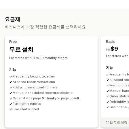
번들 유형
진행률 표시줄
감사합니다 페이지 상향 판매
원클릭 추가 기능
믹스앤매치 번들
이형 상품 번들
도매 번들
상향 판매 번들
고정 카트
카트 서랍
팝업
사용자 지정 CSS
사용자 지정 HTML
요금제
교차 판매 번들
함께 자주 구매하는 제품
관련 제품
실물 제품
여러 통화
여러 언어
사용자 지정 규칙
비즈니스에 가장 적합한 요금제를 선택하세요.
사용자 지정 번들
제안 및 권장 사항
설정 가능한 가격
제품 추가 옵션
추천 제품
함께 자주 구매하는 제품
번들
Free
Basic
할인
백분율 할인
카트 할인
무료 배송
구독
대량 가격
AI 권장 사항
$9
무료 설치
/월
동적 가격
For stores with
분석
For stores with 0 to 50 monthly orders
A/B 테스트
클릭률
전환율
추천 실적
퍼널 추적
기능
기능
Frequently 
Frequently bought together
AI based re
AI based recommendations
Post purchas
Post purchase upsell funnels
Manual han
Manual handpicked recommendations
Order statu
Order status page & Thankyou page upsell
Fortnightly r
Fortnightly reports
Live chat su
Live chat support
14일 무료 체험