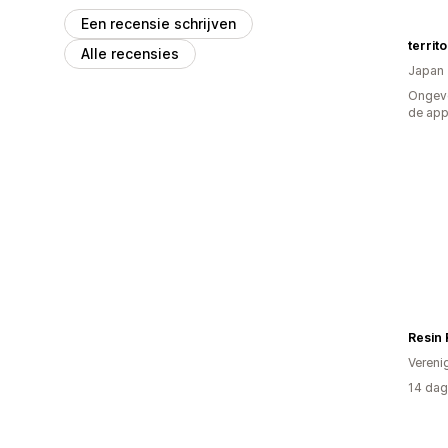
Een recensie schrijven
territ
Alle recensies
Japan
Ongeve
de ap
Resin
Vereni
14 dag