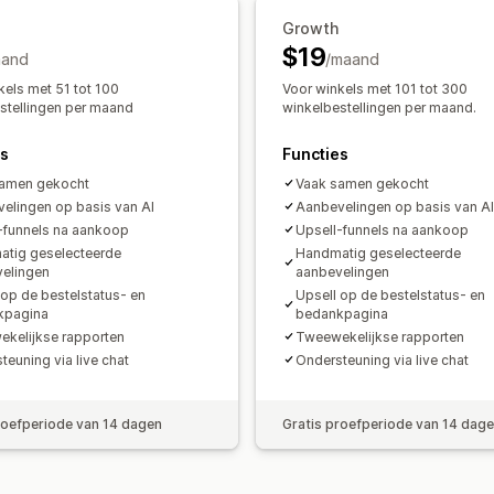
Bundles
AI-aanbevelingen
Growth
Analytics
$19
aand
/maand
A/B-testen
Doorklikpercentages
Co
kels met 51 tot 100
Voor winkels met 101 tot 300
Aanbevelingsprestaties
Funnelpresta
stellingen per maand
winkelbestellingen per maand.
es
Functies
samen gekocht
Vaak samen gekocht
elingen op basis van AI
Aanbevelingen op basis van AI
-funnels na aankoop
Upsell-funnels na aankoop
tig geselecteerde
Handmatig geselecteerde
elingen
aanbevelingen
 op de bestelstatus- en
Upsell op de bestelstatus- en
kpagina
bedankpagina
kelijkse rapporten
Tweewekelijkse rapporten
teuning via live chat
Ondersteuning via live chat
roefperiode van 14 dagen
Gratis proefperiode van 14 dag