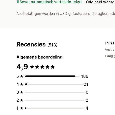
Bevat automatisch vertaalde tekst
Origineel weer
Alle betalingen worden in USD gefactureerd. Terugkeren
Recensies
Faux F
(513)
Austral
1 dag 
Algemene beoordeling
4,9
5
486
4
21
3
0
2
2
1
4