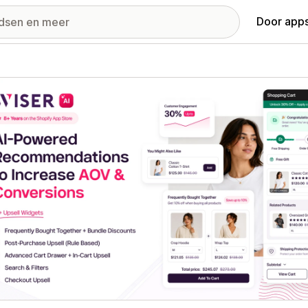
Door apps
ij met uitgelichte afbeeldingen