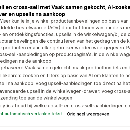
ll en cross-sell met Vaak samen gekocht, AI-zoeke
er en upsells na aankoop
iser kun je in je winkel productaanbevelingen op basis van
ddelde bestelwaarde (AOV) door het tonen van bundels m
 en ontdekkingsfuncties, upsells in de winkelwagen/bij de 
ctaanbevelingen die continu leren van het gedrag van de k
 producten er aan elke gebruiker worden weergegeven. Pas
oss-sell-aanbiedingen op productpagina's, in de winkelwag
iedingen na de aankoop.
-gebaseerd Vaak samen gekocht: maak productbundels en b
elliSearch: zoeken en filters op basis van AI om klanten te 
ell na aankoop: voeg upsell-aanbiedingen toe direct na he
vanceerde upsell in de winkelwagen-drawer: voeg cross-sel
rzending toe aan de winkelwagen
lytics: houd bij welke upsell- en cross-sell-aanbiedingen 
at automatisch vertaalde tekst
Origineel weergeven