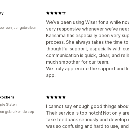
ory
We’ve been using Wiser for a while n
er een jaar gebruiken
very responsive whenever we’ve nee
p
Karishma has especially been very sup
process. She always takes the time to
thoughtful support, especially with c
communication is quick, clear, and re
much smoother for our team.
We truly appreciate the support and l
app.
 Rockers
gde Staten
I cannot say enough good things about 
en gebruiken de app
Their service is top notch! Not only a
take feedback seriously and develop u
was so confusing and hard to use, and