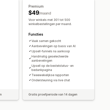
Premium
$49
/maand
nversiepercentages
Voor winkels met 301 tot 500
ties
winkelbestellingen per maand.
Functies
Vaak samen gekocht
Aanbevelingen op basis van AI
Upsell-funnels na aankoop
Handmatig geselecteerde
aanbevelingen
Upsell op de bestelstatus- en
bedankpagina
Tweewekelijkse rapporten
Ondersteuning via live chat
en
Gratis proefperiode van 14 dagen