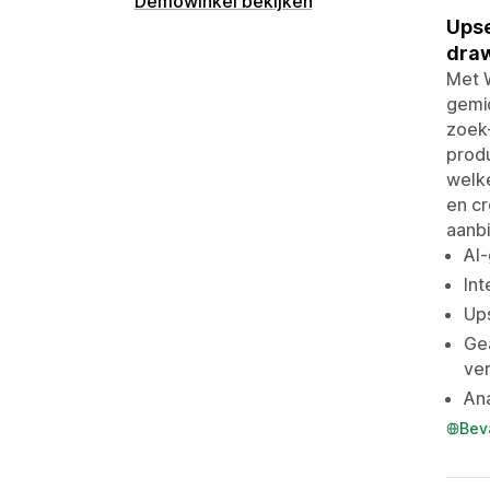
Demowinkel bekijken
Upse
draw
Met W
gemi
zoek-
produ
welke
en cr
aanb
AI
Int
Ups
Gea
ve
Ana
Bev