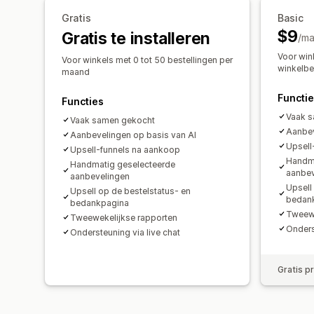
Gratis
Basic
$9
Gratis te installeren
/m
Voor win
Voor winkels met 0 tot 50 bestellingen per
winkelbe
maand
Functi
Functies
Vaak 
Vaak samen gekocht
Aanbev
Aanbevelingen op basis van AI
Upsell
Upsell-funnels na aankoop
Handma
Handmatig geselecteerde
aanbev
aanbevelingen
Upsell
Upsell op de bestelstatus- en
bedan
bedankpagina
Tweewe
Tweewekelijkse rapporten
Onders
Ondersteuning via live chat
Gratis p