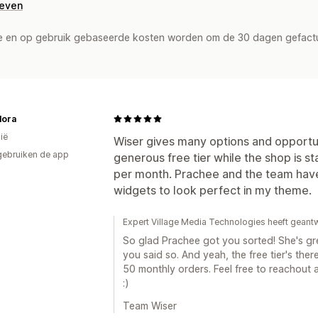
geven
de en op gebruik gebaseerde kosten worden om de 30 dagen gefact
lora
ië
Wiser gives many options and opportun
gebruiken de app
generous free tier while the shop is st
per month. Prachee and the team hav
widgets to look perfect in my theme.
Expert Village Media Technologies heeft geant
So glad Prachee got you sorted! She's grea
you said so. And yeah, the free tier's the
50 monthly orders. Feel free to reachout a
:)
Team Wiser