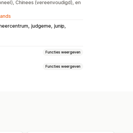
ioneel), Chinees (vereenvoudigd), en
lands
heercentrum
judgeme
junip
Functies weergeven
Functies weergeven
ij checkout
gangsbalk
els
Groothandelsbundels
s in één klik
Sticky winkelwagen
aak samen gekocht
aste CSS
Aangepaste HTML
ducten
Bundels op maat
ngepaste regels
kelwagenkortingen
bevelingen
Vaak samen gekocht
ulkprijzen
Dynamische prijzen