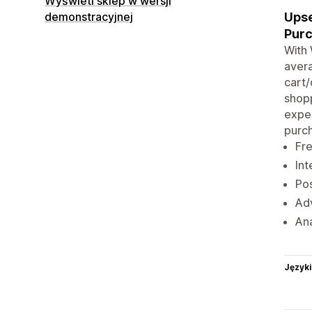
Wyświetl sklep w wersji
Upse
demonstracyjnej
Purc
With 
avera
cart/
shopp
exper
purch
Fre
Int
Pos
Adv
Ana
Języki