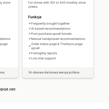
komendacje AI
ly store
For stores with 301 to 500 monthly store
orders.
Funkcje
Współczynniki konwersji
Frequently bought together
ć lejka
AI based recommendations
Post purchase upsell funnels
dations
Manual handpicked recommendations
 page
Order status page & Thankyou page
upsell
Fortnightly reports
Live chat support
bna
14-dniowa darmowa wersja próbna
opcje cen