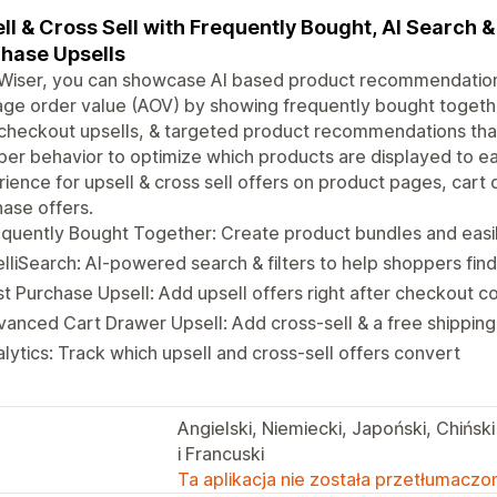
ll & Cross Sell with Frequently Bought, AI Search &
hase Upsells
Wiser, you can showcase AI based product recommendations
ge order value (AOV) by showing frequently bought togeth
checkout upsells, & targeted product recommendations that
er behavior to optimize which products are displayed to e
ience for upsell & cross sell offers on product pages, cart
ase offers.
quently Bought Together: Create product bundles and easi
elliSearch: AI-powered search & filters to help shoppers fin
t Purchase Upsell: Add upsell offers right after checkout 
anced Cart Drawer Upsell: Add cross-sell & a free shipping 
lytics: Track which upsell and cross-sell offers convert
Angielski, Niemiecki, Japoński, Chińsk
i Francuski
Ta aplikacja nie została przetłumaczon