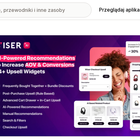
Przeglądaj aplika
nione obrazy w galerii