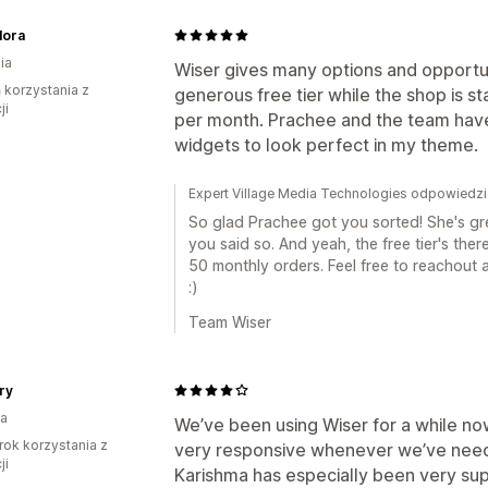
lora
ia
Wiser gives many options and opportun
ń korzystania z
generous free tier while the shop is st
ji
per month. Prachee and the team hav
widgets to look perfect in my theme.
Expert Village Media Technologies odpowiedzia
So glad Prachee got you sorted! She's grea
you said so. And yeah, the free tier's the
50 monthly orders. Feel free to reachout a
:)
Team Wiser
ory
ia
We’ve been using Wiser for a while n
rok korzystania z
very responsive whenever we’ve nee
ji
Karishma has especially been very sup