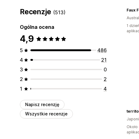
Recenzje
Faux F
(513)
Austral
1 dzie
Ogólna ocena
aplikac
4,9
5
486
4
21
3
0
2
2
1
4
Napisz recenzję
territ
Wszystkie recenzje
Japon
Około 
aplikac