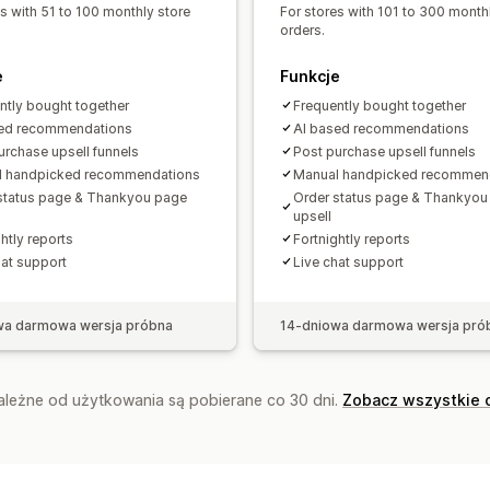
Często kupowane razem
Pakiety
Re
es with 51 to 100 monthly store
For stores with 101 to 300 month
orders.
Analizy
e
Funkcje
Testy A/B
Współczynniki klikalności
ntly bought together
Frequently bought together
Skuteczność rekomendacji
Wydajnoś
sed recommendations
AI based recommendations
urchase upsell funnels
Post purchase upsell funnels
l handpicked recommendations
Manual handpicked recommen
status page & Thankyou page
Order status page & Thankyou
upsell
htly reports
Fortnightly reports
hat support
Live chat support
wa darmowa wersja próbna
14-dniowa darmowa wersja pró
zależne od użytkowania są pobierane co 30 dni.
Zobacz wszystkie 