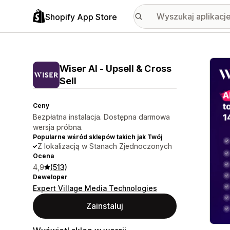
Shopify App Store
Wyróż
Wiser AI ‑ Upsell & Cross
Sell
Ceny
Bezpłatna instalacja. Dostępna darmowa
wersja próbna.
Popularne wśród sklepów takich jak Twój
Z lokalizacją w Stanach Zjednoczonych
Ocena
4,9
(513)
Deweloper
Expert Village Media Technologies
Zainstaluj