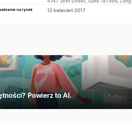
4747 36th Street, Suite 187994, Long I
adzenie na rynek
12 kwiecień 2017
tności? Powierz to AI.