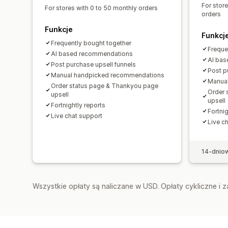
For stor
For stores with 0 to 50 monthly orders
orders
Funkcje
Funkcj
Frequently bought together
Freque
AI based recommendations
AI ba
Post purchase upsell funnels
Post p
Manual handpicked recommendations
Manua
Order status page & Thankyou page
Order 
upsell
upsell
Fortnightly reports
Fortnig
Live chat support
Live c
14-dnio
Wszystkie opłaty są naliczane w USD. Opłaty cykliczne i 