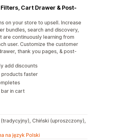
 Filters, Cart Drawer & Post-
 on your store to upsell. Increase
er bundles, search and discovery,
 are continuously learning from
ach user. Customize the customer
 drawer, thank you pages, & post-
ly add discounts
d products faster
completes
bar in cart
i (tradycyjny), Chiński (uproszczony),
a na język Polski