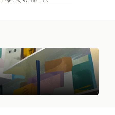
sland City, NY, 11011, US