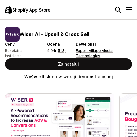
Shopify App Store
Wiser AI ‑ Upsell & Cross Sell
Ceny
Ocena
Deweloper
Bezpłatna
4,9
(513)
Expert Village Media
instalacja
Technologies
Zainstaluj
Wyświetl sklep w wersji demonstracyjnej