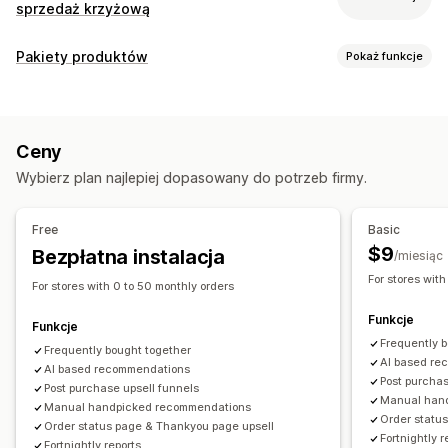
sprzedaż krzyżową
Dostosowanie
Pakiety produktów
Pokaż funkcje
Sprzedaż droższych produktów w koszyku
Typy pakietów
Sprzedaż droższych produktów podczas realizacji zakupu
Pakiety mieszane
Pakiet wariantów
Pakiety hurtowe
Sprzedaż droższych produktów na stronie produktu
Ceny
Pakiety droższych produktów
Pasek postępu
Wybierz plan najlepiej dopasowany do potrzeb firmy.
Pakiety produktów dodatkowych
Często kupowane razem
Sprzedaż droższych produktów na stronie z
podziękowaniami
Powiązane produkty
Produkty fizyczne
Dodatki add-on obsługiwane jednym kliknięciem
Free
Basic
Pakiety niestandardowe
$9
Przypięty koszyk
Bezpłatna instalacja
Szuflada koszyka
Wyskakujące okienka
/miesiąc
Ceny, które można ustalić
Niestandardowy CSS
Niestandardowy HTML
For stores with
For stores with 0 to 50 monthly orders
Rabaty
Rabaty procentowe
Rabaty w koszyku
Wielowalutowe
Wielojęzyczne
Reguły niestandardowe
Funkcje
Darmowa wysyłka
Subskrypcje
Ceny zbiorcze
Funkcje
Oferty i rekomendacje
Frequently 
Ceny dynamiczne
Frequently bought together
AI based re
Dodatki do produktu
Rekomendacje produktów
AI based recommendations
Post purchas
Post purchase upsell funnels
Często kupowane razem
Pakiety
Rekomendacje AI
Manual han
Manual handpicked recommendations
Order statu
Order status page & Thankyou page upsell
Analizy
Fortnightly r
Fortnightly reports