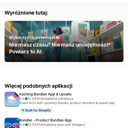
Wyróżnione tutaj:
Wykorzystaj potencjał AI
Nie masz czasu? Nie masz umiejętności?
Powierz to AI.
Więcej podobnych aplikacji
Kaching Bundles App & Upsells
na 5 gwiazdek
5,0
(5 099)
•
Bezpłatna instalacja
Łączna liczba recenzji: 5099
Boost AOV with quantity breaks, product bundles & upsell app
Built for Shopify
Bundler ‑ Product Bundles App
na 5 gwiazdek
4,9
(2 503)
•
Bezpłatny plan jest dostępny
Łączna liczba recenzji: 2503