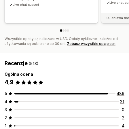
Live chat su
Testy A/B
Współczynniki klikalności
Live chat support
Współczynniki konwersji
Skuteczność rekomendacji
Wydajność lejka
14-dniowa da
Wszystkie opłaty są naliczane w USD. Opłaty cykliczne i zależne od
użytkowania są pobierane co 30 dni.
Zobacz wszystkie opcje cen
Recenzje
(513)
Ogólna ocena
4,9
5
486
4
21
3
0
2
2
1
4