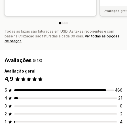
Avaliação grat
Todas as taxas são faturadas em USD. As taxas recorrentes e com
base na utilização são faturadas a cada 30 dias.
Ver todas as opções
de preços
Avaliações
(513)
Avaliação geral
4,9
5
486
4
21
3
0
2
2
1
4