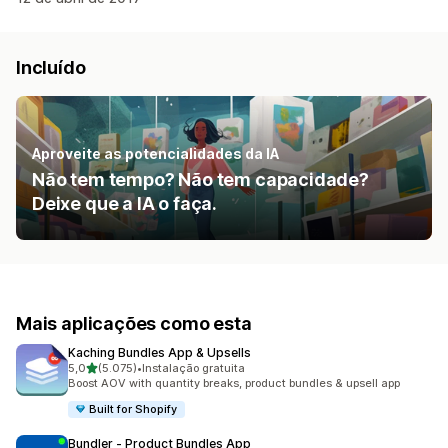
Incluído
Aproveite as potencialidades da IA
Não tem tempo? Não tem capacidade?
Deixe que a IA o faça.
Mais aplicações como esta
Kaching Bundles App & Upsells
de 5 estrelas
5,0
(5.075)
•
Instalação gratuita
5075 total de avaliações
Boost AOV with quantity breaks, product bundles & upsell app
Built for Shopify
Bundler ‑ Product Bundles App