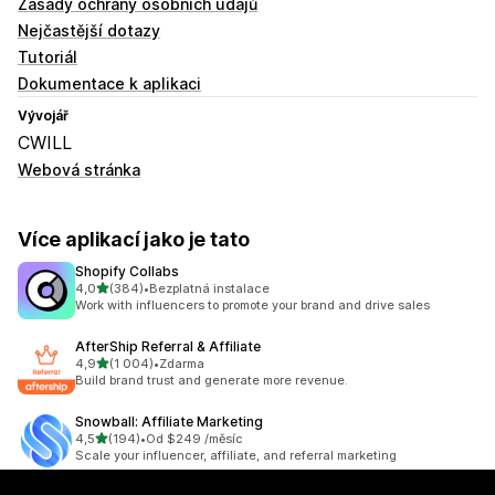
Zásady ochrany osobních údajů
Nejčastější dotazy
Tutoriál
Dokumentace k aplikaci
Vývojář
CWILL
Webová stránka
Více aplikací jako je tato
Shopify Collabs
z 5 hvězd
4,0
(384)
•
Bezplatná instalace
Celkový počet recenzí: 384
Work with influencers to promote your brand and drive sales
AfterShip Referral & Affiliate
z 5 hvězd
4,9
(1 004)
•
Zdarma
Celkový počet recenzí: 1004
Build brand trust and generate more revenue.
Snowball: Affiliate Marketing
z 5 hvězd
4,5
(194)
•
Od $249 /měsíc
Celkový počet recenzí: 194
Scale your influencer, affiliate, and referral marketing