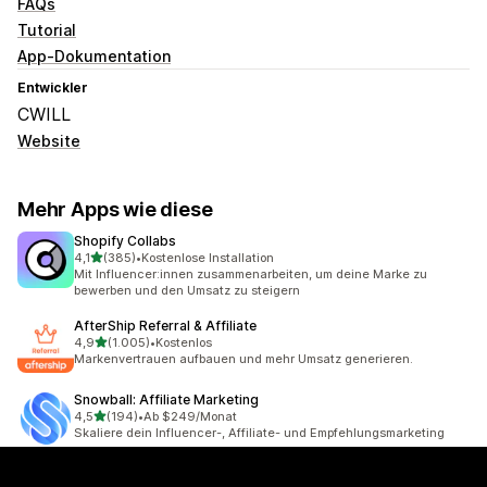
FAQs
Tutorial
App-Dokumentation
Entwickler
CWILL
Website
Mehr Apps wie diese
Shopify Collabs
von 5 Sternen
4,1
(385)
•
Kostenlose Installation
385 Rezensionen insgesamt
Mit Influencer:innen zusammenarbeiten, um deine Marke zu
bewerben und den Umsatz zu steigern
AfterShip Referral & Affiliate
von 5 Sternen
4,9
(1.005)
•
Kostenlos
1005 Rezensionen insgesamt
Markenvertrauen aufbauen und mehr Umsatz generieren.
Snowball: Affiliate Marketing
von 5 Sternen
4,5
(194)
•
Ab $249/Monat
194 Rezensionen insgesamt
Skaliere dein Influencer-, Affiliate- und Empfehlungsmarketing