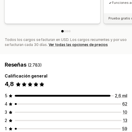
Funciones a
Informes y estadísticas
Prueba A/B
Tasas de clics
Tasas de conversión
Prueba gratis 
Rendimiento de recomendaciones
Sugerencias de optimización
Rendimiento del embudo
Todos los cargos se facturan en USD. Los cargos recurrentes y por uso
se facturan cada 30 días.
Ver todas las opciones de precios
Reseñas
(2.783)
Calificación general
4,8
5
2,6 mil
4
62
3
10
2
13
1
59