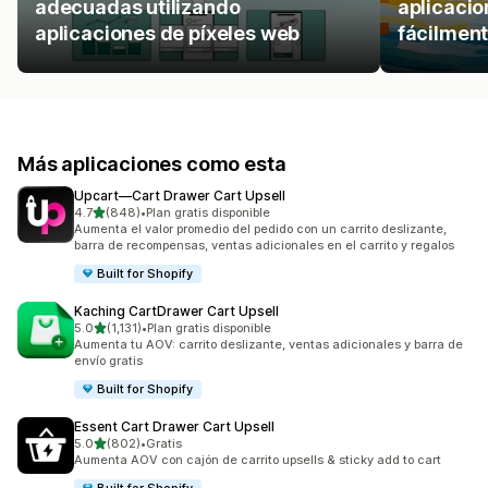
adecuadas utilizando
aplicacio
aplicaciones de píxeles web
fácilment
Más aplicaciones como esta
Upcart—Cart Drawer Cart Upsell
de 5 estrellas
4.7
(848)
•
Plan gratis disponible
848 reseñas en total
Aumenta el valor promedio del pedido con un carrito deslizante,
barra de recompensas, ventas adicionales en el carrito y regalos
Built for Shopify
Kaching CartDrawer Cart Upsell
de 5 estrellas
5.0
(1,131)
•
Plan gratis disponible
1131 reseñas en total
Aumenta tu AOV: carrito deslizante, ventas adicionales y barra de
envío gratis
Built for Shopify
Essent Cart Drawer Cart Upsell
de 5 estrellas
5.0
(802)
•
Gratis
802 reseñas en total
Aumenta AOV con cajón de carrito upsells & sticky add to cart
Built for Shopify