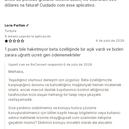
dólares na fatura!! Cuidado com esse aplicativo.
Loris Parfüm
Turquía
9 meses usando la aplicación
4 de julio de 2026
1 puanı bile haketmiyor beta özelliğinde bir açık vardı ve bizleri
zarara uğrattı ücreti geri ödememekteler
Upsell.com ex ReConvert respondió 6 de julio de 2026
Merhaba,
Yaşadığınız olumsuz deneyim için üzgünüz. Beta özelliğimizde
karşılaştığınız durumu ve bahsettiğiniz mağduriyeti hemen incelemek
isteriz; ancak mevcut destek kayıtlarımızı kontrol ettiğimizde
tarafınızdan bize ulaşan herhangi bir talep veya şikayete
rastlayamadık.
Size yardımcı olabilmemiz ve konuyu hızlıca çözüme
kavuşturabilmemiz için lütfen kayıtlı hesap bilgilerinizi veya kullanıcı
adınızı belirterek bizimle shay@upsell.com üzerinden iletişime
geçebilir misiniz? Ekibimiz konuyu öncelikli olarak ele alacaktır.