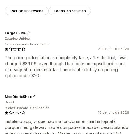
Escribir una reseña
Todas las reseñas
Forged Ride
Estados Unidos
15 días usando la aplicación
21 de julio de 2026
The pricing information is completely false; after the trial, I was
charged $39.99, even though I had only one upsell order out
of nearly 50 orders in total. There is absolutely no pricing
option under $20.
MaisOfertaShop
Brasil
8 días usando la aplicación
16 de julio de 2026
Instalei o app, vi que não iria funcionar em minha loja até
porque meu gateway não é compatível e acabei desinstalando
antes do período gratuito. Mesmo assim, me cobraram 500