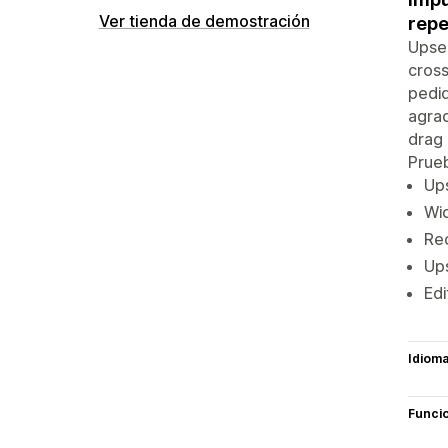
Ver tienda de demostración
repe
Upsel
cross
pedid
agrad
drag 
Prue
Ups
Wid
Re
Ups
Edi
Idiom
Funci