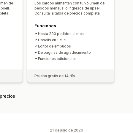
ones de IA
umen de
Los cargos aumentan con tu volumen de
tomáticos
psell.
pedidos mensual o ingresos de upsell.
pleta.
Consulta la tabla de precios completa.
Múltiples idiomas
conversión
Funciones
gerencias de optimización
Hasta 200 pedidos al mes
Upsells en 1 clic
Editor de embudos
De páginas de agradecimiento
Funciones adicionales
Prueba gratis de 14 día
 precios
21 de julio de 2026