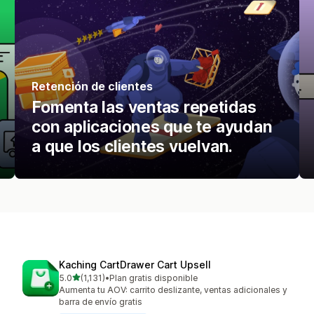
Retención de clientes
Fomenta las ventas repetidas
con aplicaciones que te ayudan
a que los clientes vuelvan.
Kaching CartDrawer Cart Upsell
de 5 estrellas
5.0
(1,131)
•
Plan gratis disponible
1131 reseñas en total
Aumenta tu AOV: carrito deslizante, ventas adicionales y
barra de envío gratis