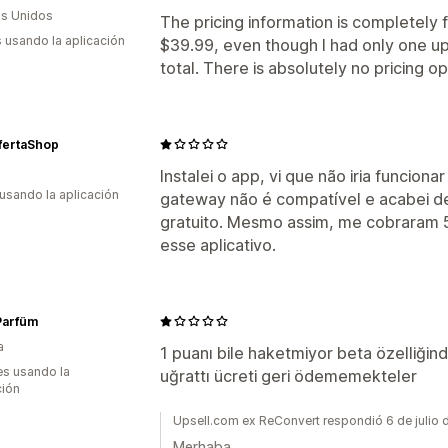
s Unidos
The pricing information is completely fa
s usando la aplicación
$39.99, even though I had only one ups
total. There is absolutely no pricing o
fertaShop
Instalei o app, vi que não iria funcio
 usando la aplicación
gateway não é compatível e acabei de
gratuito. Mesmo assim, me cobraram 5
esse aplicativo.
Parfüm
a
1 puanı bile haketmiyor beta özelliğinde
s usando la
uğrattı ücreti geri ödememekteler
ción
Upsell.com ex ReConvert respondió 6 de julio
Merhaba,