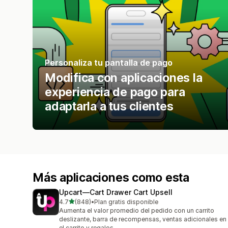
Personaliza tu pantalla de pago
Modifica con aplicaciones la
experiencia de pago para
adaptarla a tus clientes
Más aplicaciones como esta
Upcart—Cart Drawer Cart Upsell
de 5 estrellas
4.7
(848)
•
Plan gratis disponible
848 reseñas en total
Aumenta el valor promedio del pedido con un carrito
deslizante, barra de recompensas, ventas adicionales en
el carrito y regalos