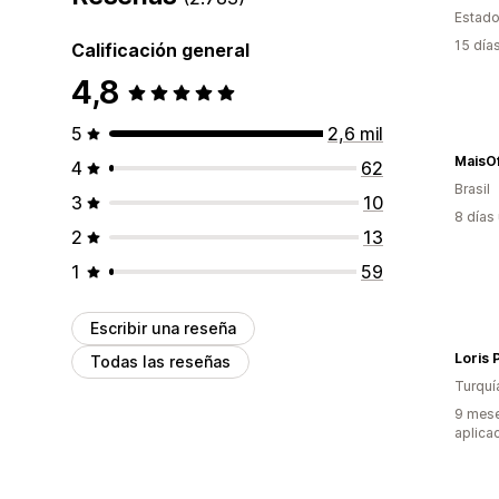
Estado
15 día
Calificación general
4,8
5
2,6 mil
MaisO
4
62
Brasil
3
10
8 días
2
13
1
59
Escribir una reseña
Loris 
Todas las reseñas
Turquí
9 mese
aplica