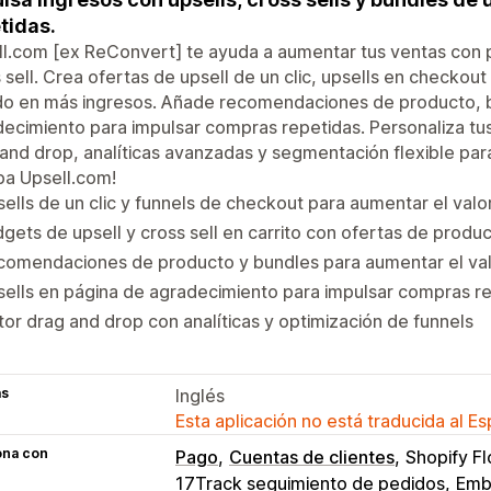
tidas.
l.com [ex ReConvert] te ayuda a aumentar tus ventas con 
 sell. Crea ofertas de upsell de un clic, upsells en checkou
o en más ingresos. Añade recomendaciones de producto, bu
ecimiento para impulsar compras repetidas. Personaliza tus
and drop, analíticas avanzadas y segmentación flexible para
ba Upsell.com!
ells de un clic y funnels de checkout para aumentar el val
gets de upsell y cross sell en carrito con ofertas de produ
comendaciones de producto y bundles para aumentar el va
ells en página de agradecimiento para impulsar compras r
tor drag and drop con analíticas y optimización de funnels
as
Inglés
Esta aplicación no está traducida al E
ona con
Pago
Cuentas de clientes
Shopify F
17Track seguimiento de pedidos
Embu