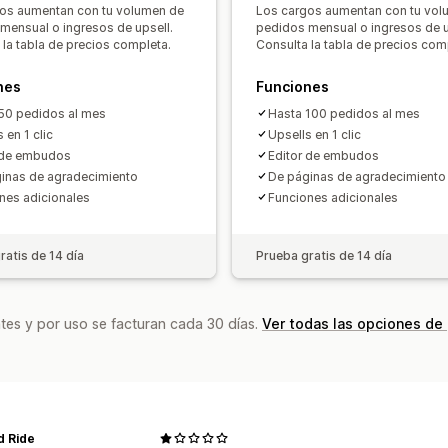
Descuentos por niveles
Recomendaci
os aumentan con tu volumen de
Los cargos aumentan con tu vol
Notas personalizadas
Descuentos au
mensual o ingresos de upsell.
pedidos mensual o ingresos de u
 la tabla de precios completa.
Consulta la tabla de precios com
Hacer una venta adicional con un clic
Informes y estadísticas
Prueba A/B
Tasas de clics
Tasas de 
nes
Funciones
Rendimiento de recomendaciones
Su
50 pedidos al mes
Hasta 100 pedidos al mes
Rendimiento del embudo
 en 1 clic
Upsells en 1 clic
 de embudos
Editor de embudos
inas de agradecimiento
De páginas de agradecimiento
nes adicionales
Funciones adicionales
ratis de 14 día
Prueba gratis de 14 día
tes y por uso se facturan cada 30 días.
Ver todas las opciones de
d Ride