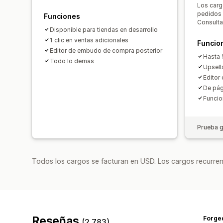
Los carg
pedidos 
Funciones
Consulta
Disponible para tiendas en desarrollo
1 clic en ventas adicionales
Funcio
Editor de embudo de compra posterior
Hasta 
Todo lo demas
Upsells
Editor
De pág
Funcio
Prueba g
Todos los cargos se facturan en USD. Los cargos recurren
Reseñas
Forge
(2.783)