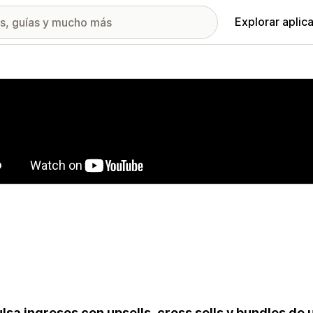
Explorar aplic
ía de imágenes destacadas
lsa ingresos con upsells, cross sells y bundles de