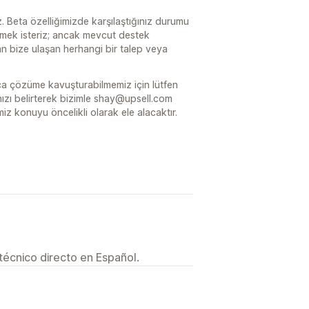
 Beta özelliğimizde karşılaştığınız durumu
emek isteriz; ancak mevcut destek
dan bize ulaşan herhangi bir talep veya
ca çözüme kavuşturabilmemiz için lütfen
dınızı belirterek bizimle shay@upsell.com
miz konuyu öncelikli olarak ele alacaktır.
técnico directo en Español.