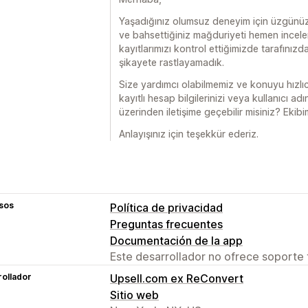
Yaşadığınız olumsuz deneyim için üzgünüz.
ve bahsettiğiniz mağduriyeti hemen incel
kayıtlarımızı kontrol ettiğimizde tarafınız
şikayete rastlayamadık.
Size yardımcı olabilmemiz ve konuyu hızlı
kayıtlı hesap bilgilerinizi veya kullanıcı a
üzerinden iletişime geçebilir misiniz? Ekibi
Anlayışınız için teşekkür ederiz.
sos
Política de privacidad
Preguntas frecuentes
Documentación de la app
Este desarrollador no ofrece soporte 
ollador
Upsell.com ex ReConvert
Sitio web