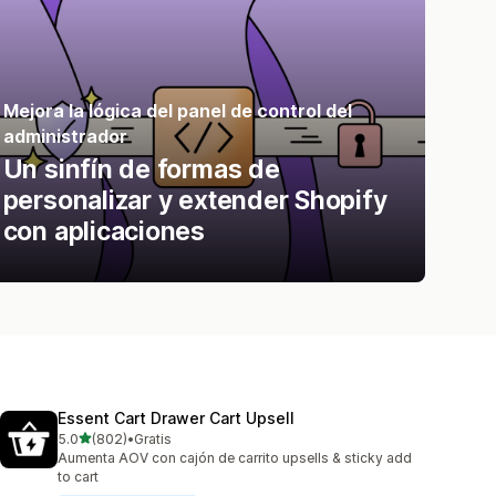
Mejora la lógica del panel de control del
administrador
Un sinfín de formas de
personalizar y extender Shopify
con aplicaciones
Essent Cart Drawer Cart Upsell
de 5 estrellas
5.0
(802)
•
Gratis
802 reseñas en total
Aumenta AOV con cajón de carrito upsells & sticky add
to cart