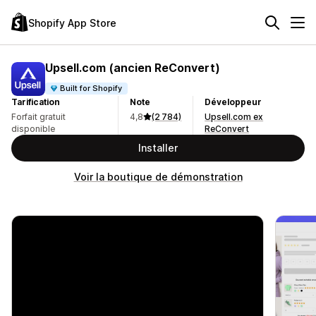
Shopify App Store
Upsell.com (ancien ReConvert)
Built for Shopify
Tarification
Note
Développeur
Forfait gratuit
4,8
(2 784)
Upsell.com ex
disponible
ReConvert
Installer
Voir la boutique de démonstration