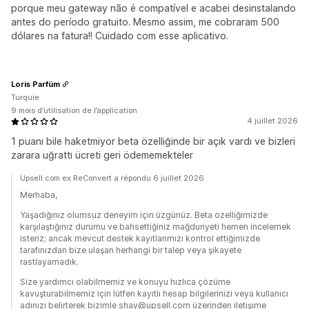
porque meu gateway não é compatível e acabei desinstalando
antes do período gratuito. Mesmo assim, me cobraram 500
dólares na fatura!! Cuidado com esse aplicativo.
Loris Parfüm
Turquie
9 mois d’utilisation de l’application
4 juillet 2026
1 puanı bile haketmiyor beta özelliğinde bir açık vardı ve bizleri
zarara uğrattı ücreti geri ödememekteler
Upsell.com ex ReConvert a répondu 6 juillet 2026
Merhaba,
Yaşadığınız olumsuz deneyim için üzgünüz. Beta özelliğimizde
karşılaştığınız durumu ve bahsettiğiniz mağduriyeti hemen incelemek
isteriz; ancak mevcut destek kayıtlarımızı kontrol ettiğimizde
tarafınızdan bize ulaşan herhangi bir talep veya şikayete
rastlayamadık.
Size yardımcı olabilmemiz ve konuyu hızlıca çözüme
kavuşturabilmemiz için lütfen kayıtlı hesap bilgilerinizi veya kullanıcı
adınızı belirterek bizimle shay@upsell.com üzerinden iletişime