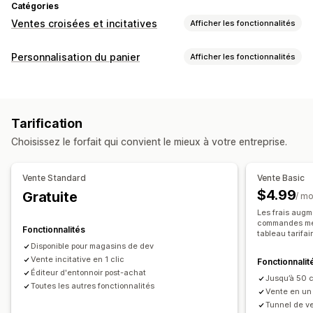
Catégories
Ventes croisées et incitatives
Afficher les fonctionnalités
Personnalisation
Personnalisation du panier
Afficher les fonctionnalités
Panier vente incitative
Paiement vente incitative
Affichage du panier
Page de produit vente incitative
Annonces
Règles personnalisées
Promotions
Pages de remerciement vente incitative
Tarification
Optimisation pour le format mobile
Panier coulissant
Compléments en un clic
Pop-ups
Choisissez le forfait qui convient le mieux à votre entreprise.
Case à cocher d’acceptation des Conditions générales
Éditeur avec fonction de glisser-déposer
Multilingue
Compte à rebours
Règles personnalisées
Vente Standard
Vente Basic
Vente incitative
Offres et recommandations
$4.99
Gratuite
/ mo
Recommandations de produits
Garanties
Protection de l’expédition
Cadeaux
Les frais aug
Plus d’achats, plus d’économies
Expédition gratuite
commandes mens
Emballage cadeau
Expédition gratuite
Fonctionnalités
tableau tarifai
Produits fréquemment achetés ensemble
Compléments au produit
Recommandations de produits
Disponible pour magasins de dev
Barre d’expédition
Vente incitative en 1 clic
Cadeaux
Réductions en gros
Fonctionnalit
Produits fréquemment achetés ensemble
Lots
Éditeur d'entonnoir post-achat
Jusqu’à 50 
Seuils de quantités
Réductions en fonction de la quantité
Personnalisation du processus de paiement
Toutes les autres fonctionnalités
Vente en un 
Réductions échelonnées
Recommandations basées sur l’IA
Notes personnalisées
Réductions automatiques
Tunnel de v