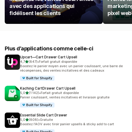
avec des applications qui
marketing
fidélisent les clients
pixel web
Plus d’applications comme celle-ci
Upcart—Cart Drawer Cart Upsell
étoile(s) sur 5
4,7
(847)
•
Forfait gratuit disponible
847 avis au total
Boostez le panier moyen avec un panier coulissant, une barre de
récompenses, des ventes incitatives et des cadeaux
Built for Shopify
Kaching CartDrawer Cart Upsell
étoile(s) sur 5
5,0
(1 142)
•
Forfait gratuit disponible
1142 avis au total
Panier coulissant, ventes incitatives et livraison gratuite
Built for Shopify
Essential Slide Cart Drawer
étoile(s) sur 5
5,0
(808)
•
Gratuite
808 avis au total
Boostez l'AOV avec tiroir panier upsells & sticky add to cart
Built for Shopify