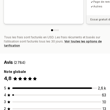
Page de rem
Vente incitative en un clic
Multilingue
Analyses de données
Autres
Test A/B
Taux de clics
Taux de conversion
Performance des recommandations
Essai gratuit d
Optimisation des suggestions
Entonnoir des performances
Tous les frais sont facturés en USD. Les frais récurrents et basés sur
l’utilisation sont facturés tous les 30 jours.
Voir toutes les options de
tarification
Avis
(2 784)
Note globale
4,8
5
2,6 k
4
63
3
10
2
13