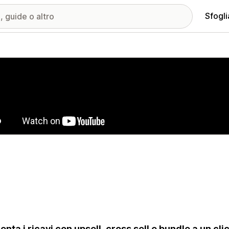
Sfogli
ria immagini in evidenza
nta i ricavi con upsell, cross sell e bundle a un cl