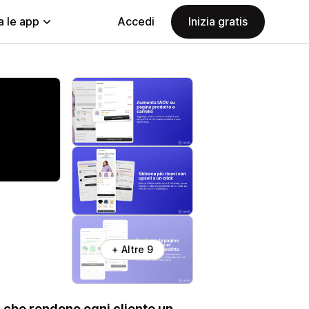
a le app
Accedi
Inizia gratis
+ Altre 9
ic che rendono ogni cliente un