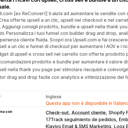
uale.
l.com [ex ReConvert] ti aiuta ad aumentare le vendite con s
 Crea offerte upsell a un clic, upsell nel checkout e nel carr
i. Aggiungi consigli prodotto, bundle e upsell nella thank yo
uti. Personalizza i tuoi funnel con builder drag and drop, anal
perienza cliente fluida. Scopri ora Upsell.com e fai crescere
ell a un clic e funnel di checkout per aumentare l AOV e i ric
get di upsell e cross sell nel carrello con offerte prodotto
comandazioni prodotto e bundle per aumentare il valore di
ell nella thank you page per stimolare riacquisti e coinvolg
tor drag and drop facile con analytics e ottimizzazione del 
e
Inglese
Questa app non è disponibile in Italian
ona con
Check-out
Account cliente
Shopify 
17Track seguimiento de pedidos
Embu
Klaviyo Email & SMS Marketing
Loox 