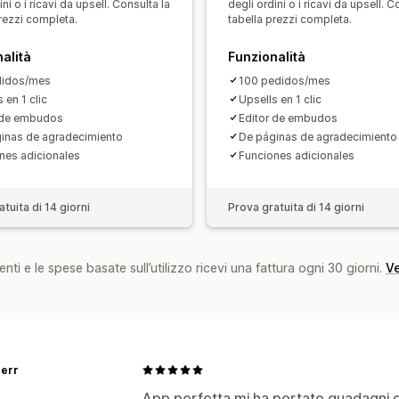
ini o i ricavi da upsell. Consulta la
degli ordini o i ricavi da upsell. C
prezzi completa.
tabella prezzi completa.
Analisi
Test A/B
Percentuali di clic
Tassi di
alità
Funzionalità
Performance delle raccomandazioni
didos/mes
100 pedidos/mes
Prestazioni del funnel
 en 1 clic
Upsells en 1 clic
 de embudos
Editor de embudos
inas de agradecimiento
De páginas de agradecimiento
nes adicionales
Funciones adicionales
tuita di 14 giorni
Prova gratuita di 14 giorni
nti e le spese basate sull’utilizzo ricevi una fattura ogni 30 giorni.
Ve
err
App perfetta mi ha portato guadagni da