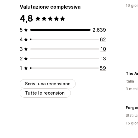
16 gior
Valutazione complessiva
4,8
5
2.639
4
62
3
10
2
13
1
59
The Ar
Italia
Scrivi una recensione
9 mesi 
Tutte le recensioni
Forge
Stati Un
15 gior