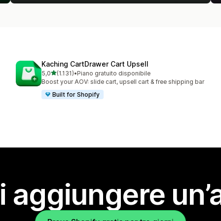
Kaching CartDrawer Cart Upsell
stelle su 5
5,0
(1.131)
•
Piano gratuito disponibile
1131 recensioni totali
Boost your AOV: slide cart, upsell cart & free shipping bar
Built for Shopify
i aggiungere un’