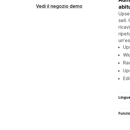
Vedi il negozio demo
abit
Upsel
sell.
ricav
ripet
un'es
Ups
Wid
Rac
Ups
Edi
Lingu
Funzi