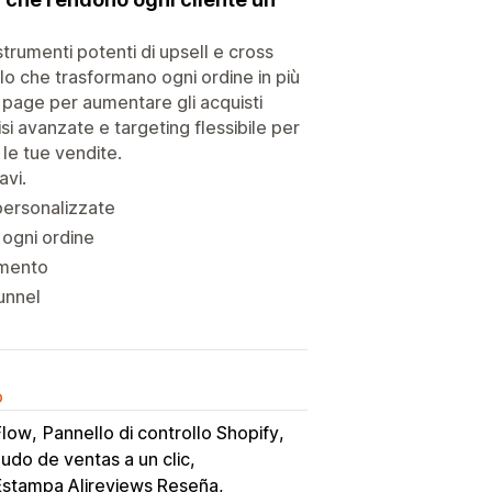
trumenti potenti di upsell e cross
ello che trasformano ogni ordine in più
u page per aumentare gli acquisti
isi avanzate e targeting flessibile per
 le tue vendite.
avi.
 personalizzate
 ogni ordine
imento
funnel
o
Flow
Pannello di controllo Shopify
do de ventas a un clic
Estampa Alireviews Reseña