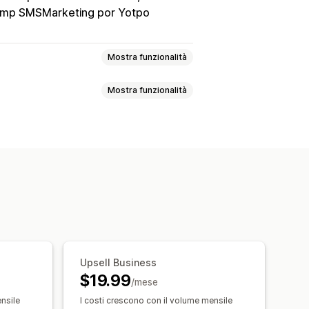
mp SMSMarketing por Yotpo
Mostra funzionalità
Mostra funzionalità
eck-out
ozioni
to
a del carrello
p-up
Editor drag-and-drop
oni
Timer per conto alla rovescia
sparmi
Spedizione gratuita
e
Omaggi
Confezione regalo
pedizione
Omaggi
Sconti in blocco
ntivi del prodotto
Upsell Business
 insieme
Pacchetti
$19.99
i
Sconti progressivi
/mese
ci
Upselling con un clic
Multilingua
nsile
I costi crescono con il volume mensile