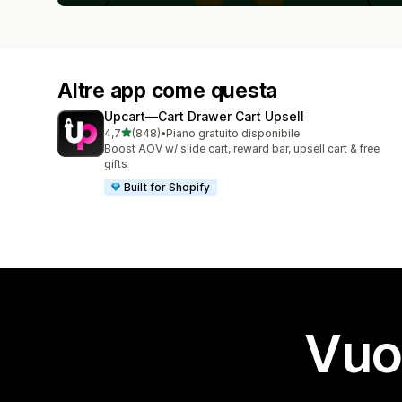
Altre app come questa
Upcart—Cart Drawer Cart Upsell
stelle su 5
4,7
(848)
•
Piano gratuito disponibile
848 recensioni totali
Boost AOV w/ slide cart, reward bar, upsell cart & free
gifts
Built for Shopify
Vuo