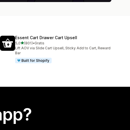
Essent Cart Drawer Cart Upsell
stelle su 5
5,0
(801)
•
Gratis
801 recensioni totali
Lift AOV via Slide Cart Upsell, Sticky Add to Cart, Reward
Bar
Built for Shopify
app?