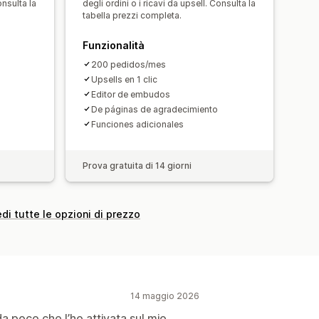
onsulta la
degli ordini o i ricavi da upsell. Consulta la
tabella prezzi completa.
 conversione
Funzionalità
Suggerimenti di ottimizzazione
200 pedidos/mes
Upsells en 1 clic
Editor de embudos
De páginas de agradecimiento
Funciones adicionales
Prova gratuita di 14 giorni
di tutte le opzioni di prezzo
14 maggio 2026
 poco che l’ho attivata sul mio