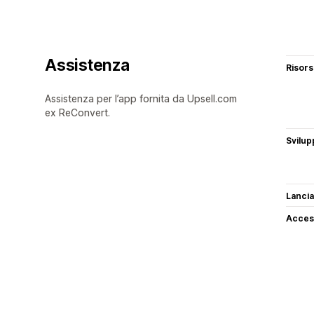
Assistenza
Risor
Assistenza per l’app fornita da Upsell.com
ex ReConvert.
Svilup
Lancia
Access