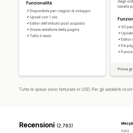
degli ord
Funzionalità
tabella 
Disponibile per i negozi di sviluppo
Upsell con 1 clic
Funzion
Editor dell'imbuto post acquisto
50 pe
Grazie redattore della pagina
Upsells
Tutto il resto
Editor
De pág
Funcio
Prova gra
Tutte le spese sono fatturate in USD. Per gli addebiti ricorre
Recensioni
Mkcyb
(2.783)
Italia