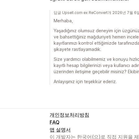
답글 Upsell.com ex ReConvert개 2026년 7월 6
Merhaba,
Yaşadığınız olumsuz deneyim için üzgünüz.
ve bahsettiğiniz mağduriyeti hemen incel
kayıtlarımızı kontrol ettiğimizde tarafınız
şikayete rastlayamadık.
Size yardımcı olabilmemiz ve konuyu hızlı
kayıtlı hesap bilgilerinizi veya kullanıcı a
üzerinden iletişime geçebilir misiniz? Ekibi
Anlayışınız için teşekkür ederiz.
개인정보처리방침
FAQ
앱 설명서
이 개발자는 한국어(으)로 직접 지원을 