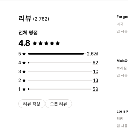
리뷰
Forge
(2,782)
미국
앱 사용
전체 평점
4.8
5
2.6천
MaisO
4
62
브라질
3
10
앱 사용
2
13
1
59
리뷰 작성
모든 리뷰
Loris 
터키
앱 사용