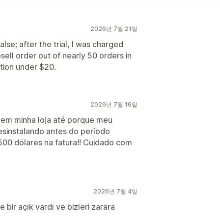
2026년 7월 21일
lse; after the trial, I was charged
ell order out of nearly 50 orders in
ption under $20.
2026년 7월 16일
nar em minha loja até porque meu
sinstalando antes do período
00 dólares na fatura!! Cuidado com
2026년 7월 4일
 bir açık vardı ve bizleri zarara