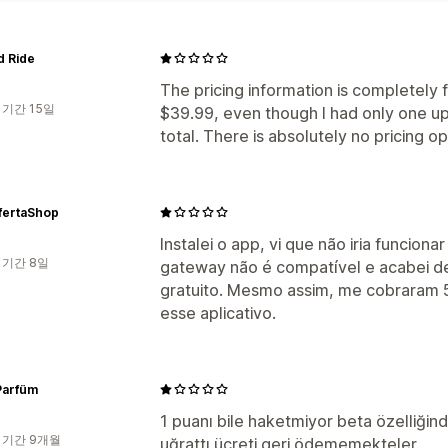
d Ride
The pricing information is completely fa
 기간 15일
$39.99, even though I had only one ups
total. There is absolutely no pricing o
fertaShop
Instalei o app, vi que não iria funcio
 기간 8일
gateway não é compatível e acabei de
gratuito. Mesmo assim, me cobraram 5
esse aplicativo.
Parfüm
1 puanı bile haketmiyor beta özelliğinde
 기간 9개월
uğrattı ücreti geri ödememekteler