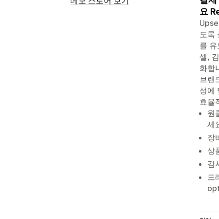
데모 스토어 보기
요 Re
Upse
도록 
를 유
셀, 
화합니
브랜드
성에 
효율적
원클
세요
장바
상품
감사
드래
opt