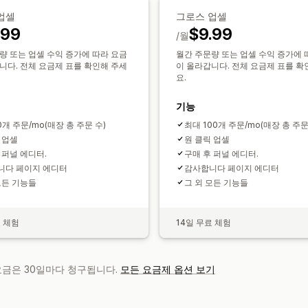
결제 사용자 지정
분석
업셀
그로스 업셀
사용자 지정 노트
자동 할인
원클릭 상향
A/B 테스트
클릭률
전환율
추천 실적
.99
$9.99
/월
량 또는 업셀 수익 증가에 따라 요금
월간 주문량 또는 업셀 수익 증가에 
니다. 전체 요금제 표를 확인해 주세
이 올라갑니다. 전체 요금제 표를 확
요.
기능
0개 주문/mo(매장 총 주문 수)
최대 100개 주문/mo(매장 총 주문
 업셀
원 클릭 업셀
 퍼널 에디터.
구매 후 퍼널 에디터.
니다 페이지 에디터
감사합니다 페이지 에디터
모든 기능들
그 외 모든 기능들
료 체험
14일 무료 체험
 요금은 30일마다 청구됩니다.
모든 요금제 옵션 보기