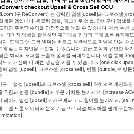
Convert checkout Upsell & Cross Sell OCU
ll.com (구 ReConvert) 는 강력한 업셀[upsell]과 크로스셀[
설계된 앱입니다. 원클릭 업셀, 체크아웃 업셀, 장바구니 업셀을
도하면 주문당 수익을 안정적으로 높일 수 있습니다. 제품 추천, 스마
감사 페이지 업셀을 활용하면 재구매율 향상과 구매 흐름 유지에도
다. 드래그 앤 드롭 빌더는 빠르고 직관적으로 퍼널을 만들 수 
에 맞는 디자인을 구현할 수 있습니다. 고급 분석과 유연한 타기팅
맞춘 최적의 오퍼를 노출해 성과를 극대화합니다. 이를 통해 Sho
으로 개선해 더 빠른 성장을 이끌 수 있습니다. (one click upsel
릭 업셀 [upsell], 크로스셀 [cross sell], 번들 [bundl
.
구니 업셀 [upsell]과 크로스셀 [cross sell] 위젯으로 개인
 추천과 번들 [bundle]로 주문 가치를 높이세요. [increase AOV wi
 페이지 업셀 [upsell]로 재구매와 고객 참여를 높이세요. [sell more w
그 앤 드롭 에디터와 분석 기능으로 퍼널 최적화를 쉽게 구현하세요. [a/
imization]