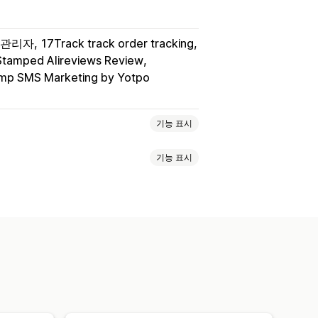
y 관리자
17Track track order tracking
Stamped Alireviews Review
p SMS Marketing by Yotpo
기능 표시
기능 표시
이지 상향 판매
가 기능
팝업
끌어서 놓기 편집기
모바일 반응형
카트 서랍
약관 확인란
 포장
무료 배송
제품 추가 옵션
료 배송
함께 자주 구매하는 제품
들
수량 구분
수량 할인
계층별 할인