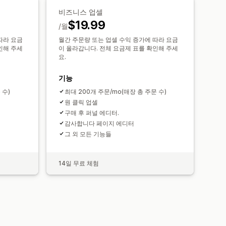
비즈니스 업셀
 판매
여러 언어
최적화 제안
퍼널 추적
$19.99
/월
따라 요금
월간 주문량 또는 업셀 수익 증가에 따라 요금
인해 주세
이 올라갑니다. 전체 요금제 표를 확인해 주세
요.
기능
 수)
최대 200개 주문/mo(매장 총 주문 수)
원 클릭 업셀
구매 후 퍼널 에디터.
감사합니다 페이지 에디터
그 외 모든 기능들
14일 무료 체험