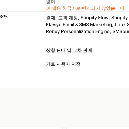
영어
이 앱은 한국어로 번역되지 않았습니다
호환:
결제
고객 계정
Shopify Flow
Shopif
Klaviyo Email & SMS Marketing
Loox 
Rebuy Personalization Engine
SMSbum
상향 판매 및 교차 판매
맞춤 설정
카트 사용자 지정
카트 상향 판매
결제 상향 판매
제품 페
카트 표시
감사합니다 페이지 상향 판매
원클릭 추
공지 사항
사용자 지정 규칙
프로모션
여러 언어
사용자 지정 규칙
카운트다운 타이머
제안 및 권장 사항
상향 판매
보증 기간
배송 보호
무료 기프트
선물
추천 제품
더 많이 사면 더 많이 할인
무
추천 제품
함께 자주 구매하는 제품
번
배송 표시줄
무료 기프트
대량 할인
AI 권장 사항