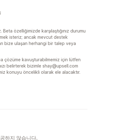
일
 Beta özelliğimizde karşılaştığınız durumu
emek isteriz; ancak mevcut destek
dan bize ulaşan herhangi bir talep veya
ca çözüme kavuşturabilmemiz için lütfen
dınızı belirterek bizimle shay@upsell.com
miz konuyu öncelikli olarak ele alacaktır.
제공하지 않습니다.