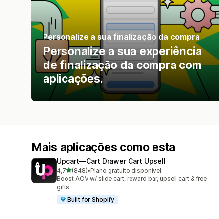
Personalize a sua finalização da compra
Personalize a sua experiência
de finalização da compra com
aplicações.
Mais aplicações como esta
Upcart—Cart Drawer Cart Upsell
de 5 estrelas
4,7
(848)
•
Plano gratuito disponível
848 total de avaliações
Boost AOV w/ slide cart, reward bar, upsell cart & free
gifts
Built for Shopify