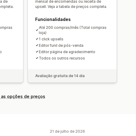
omáticos
a de
mensal de encomendas ou receita de
ompleta.
upsell. Veja a tabela de preços completa.
ingue
de conversão
stões de otimização
Funcionalidades
compras
Até 200 compras/mês (Total compras
loja)
1 click upsells
Editor funil de pós-venda
o
Editor página de agradecimento
Todos os outros recursos
Avaliação gratuita de 14 dia
 as opções de preços
21 de julho de 2026