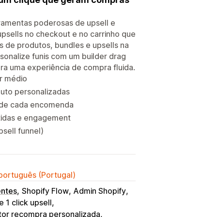
ramentas poderosas de upsell e
 upsells no checkout e no carrinho que
de produtos, bundles e upsells na
sonalize funis com um builder drag
ara uma experiência de compra fluida.
or médio
duto personalizadas
r de cada encomenda
tidas e engagement
psell funnel)
 português (Portugal)
entes
Shopify Flow
Admin Shopify
e 1 click upsell
or recompra personalizada