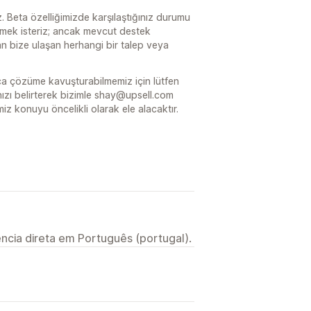
 Beta özelliğimizde karşılaştığınız durumu
emek isteriz; ancak mevcut destek
dan bize ulaşan herhangi bir talep veya
ca çözüme kavuşturabilmemiz için lütfen
dınızı belirterek bizimle shay@upsell.com
miz konuyu öncelikli olarak ele alacaktır.
ncia direta em Português (portugal).