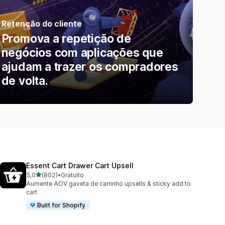
Retenção do cliente
Promova a repetição de
negócios com aplicações que
ajudam a trazer os compradores
de volta.
Essent Cart Drawer Cart Upsell
de 5 estrelas
5,0
(802)
•
Gratuito
802 total de avaliações
Aumente AOV gaveta de carrinho upsells & sticky add to
cart
Built for Shopify