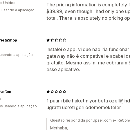
s Unidos
The pricing information is completely fa
s usando a aplicação
$39.99, even though I had only one ups
total. There is absolutely no pricing o
fertaShop
Instalei o app, vi que não iria funcio
 usando a aplicação
gateway não é compatível e acabei de
gratuito. Mesmo assim, me cobraram 5
esse aplicativo.
Parfüm
a
1 puanı bile haketmiyor beta özelliğinde
s usando a aplicação
uğrattı ücreti geri ödememekteler
Questão respondida por Upsell.com ex ReConve
Merhaba,