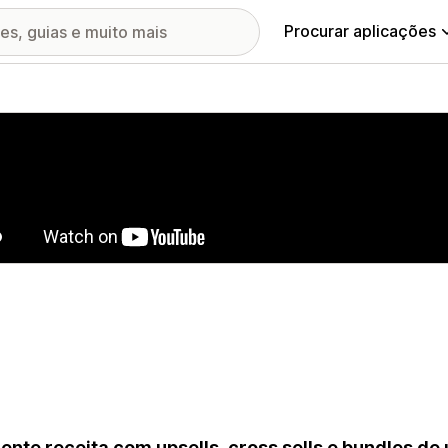
Procurar aplicações
ia de imagens em destaque
nte receita com upsells, cross sells e bundles d