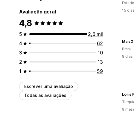
Estado
15 dia
Avaliação geral
4,8
5
2,6 mil
MaisO
4
62
Brasil
3
10
8 dias
2
13
1
59
Escrever uma avaliação
Loris 
Todas as avaliações
Turqui
9 mese