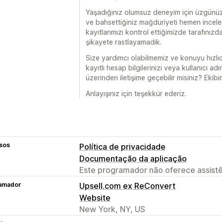
Yaşadığınız olumsuz deneyim için üzgünüz.
ve bahsettiğiniz mağduriyeti hemen incel
kayıtlarımızı kontrol ettiğimizde tarafınız
şikayete rastlayamadık.
Size yardımcı olabilmemiz ve konuyu hızlı
kayıtlı hesap bilgilerinizi veya kullanıcı a
üzerinden iletişime geçebilir misiniz? Ekibi
Anlayışınız için teşekkür ederiz.
sos
Política de privacidade
Documentação da aplicação
Este programador não oferece assistê
amador
Upsell.com ex ReConvert
Website
New York, NY, US