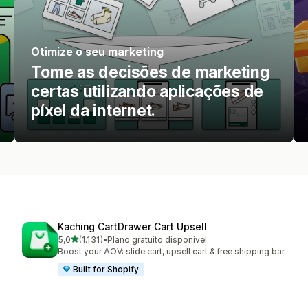
Otimize o seu marketing
Tome as decisões de marketing
certas utilizando aplicações de
píxel da internet.
Kaching CartDrawer Cart Upsell
de 5 estrelas
5,0
(1.131)
•
Plano gratuito disponível
1131 total de avaliações
Boost your AOV: slide cart, upsell cart & free shipping bar
Built for Shopify