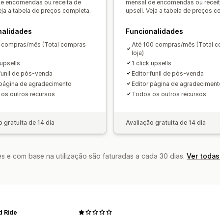
Notas personalizadas
Descontos aut
Análise de dados
e encomendas ou receita de
mensal de encomendas ou receit
Veja a tabela de preços completa.
upsell. Veja a tabela de preços c
Venda superior com um clique
Multil
Testes A/B
Taxas de cliques
Taxas 
Desempenho da recomendação
Suge
nalidades
Funcionalidades
Canalize o desempenho
 compras/mês (Total compras
Até 100 compras/mês (Total 
loja)
 upsells
1 click upsells
 funil de pós-venda
Editor funil de pós-venda
 página de agradecimento
Editor página de agradeciment
os outros recursos
Todos os outros recursos
o gratuita de 14 dia
Avaliação gratuita de 14 dia
s e com base na utilização são faturadas a cada 30 dias.
Ver todas
d Ride