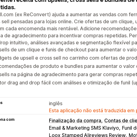
tidas.
ll.com (ex ReConvert) ajuda a aumentar as vendas com fer
 sell pensadas para lojas online. Crie ofertas de um clique,
am cada encomenda mais rentável. Adicione recomendações 
a de agradecimento para incentivar compras repetidas. Per
rop intuitivo, análises avançadas e segmentação flexível p
ells de um clique e funis de checkout para aumentar o val
gets de upsell e cross sell no carrinho com ofertas de pro
comendações de produto e bundles para aumentar o valo
sells na página de agradecimento para gerar compras repe
tor drag and drop fácil com análises e otimização de funil (u
as
inglês
Esta aplicação não está traduzida em
ona com
Finalização da compra
Contas de cli
Email & Marketing SMS Klaviyo
Funil d
Loox Stamped Alireviews Review
Mot