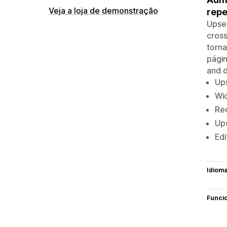
Veja a loja de demonstração
repe
Upse
cross
torn
págin
and d
Ups
Wid
Re
Up
Edi
Idiom
Funci