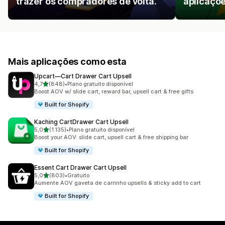
trazer os compradores de volta.
aplicaçõe
Mais aplicações como esta
Upcart—Cart Drawer Cart Upsell
de 5 estrelas
4,7
(848)
•
Plano gratuito disponível
848 total de avaliações
Boost AOV w/ slide cart, reward bar, upsell cart & free gifts
Built for Shopify
Kaching CartDrawer Cart Upsell
de 5 estrelas
5,0
(1.135)
•
Plano gratuito disponível
1135 total de avaliações
Boost your AOV: slide cart, upsell cart & free shipping bar
Built for Shopify
Essent Cart Drawer Cart Upsell
de 5 estrelas
5,0
(803)
•
Gratuito
803 total de avaliações
Aumente AOV gaveta de carrinho upsells & sticky add to cart
Built for Shopify