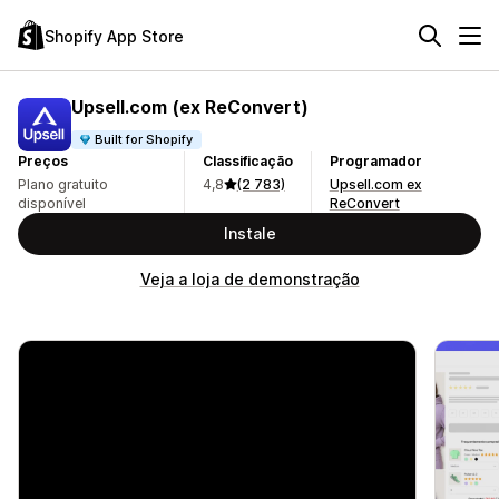
Shopify App Store
Upsell.com (ex ReConvert)
Built for Shopify
Preços
Classificação
Programador
Plano gratuito
4,8
(2 783)
Upsell.com ex
disponível
ReConvert
Instale
Veja a loja de demonstração