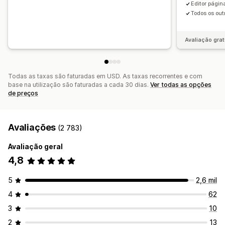
Descontos diferenciados
Recomendações de IA
Editor pági
Todos os out
Análise de dados
Testes A/B
Taxas de cliques
Taxas de conversão
Avaliação grat
Desempenho da recomendação
Sugestões de otimização
Canalize o desempenho
Todas as taxas são faturadas em USD. As taxas recorrentes e com
base na utilização são faturadas a cada 30 dias.
Ver todas as opções
de preços
Avaliações
(2 783)
Avaliação geral
4,8
5
2,6 mil
4
62
3
10
2
13