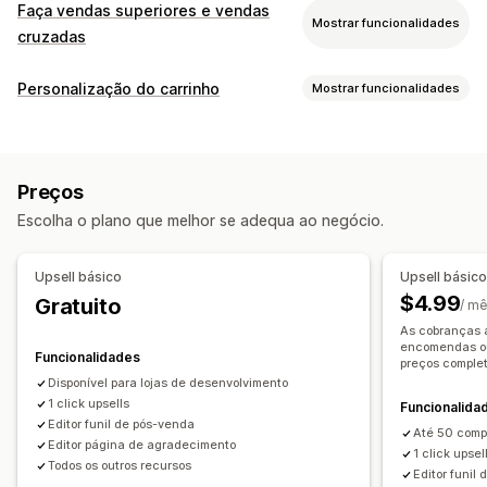
Faça vendas superiores e vendas
Mostrar funcionalidades
cruzadas
Personalização
Personalização do carrinho
Mostrar funcionalidades
Venda superior do carrinho
Apresentação do carrinho
Venda superior na finalização da compra
Anúncios
Regras personalizadas
Promoções
Venda superior na página do produto
Preços
Reatividade móvel
Painel deslizante do carrinho
Página de agradecimento de venda superior
Escolha o plano que melhor se adequa ao negócio.
Caixa de verificação dos termos
Suplementos com um clique
Pop-ups
Temporizadores de contagem decrescente
Editor de arrastar e largar
Multilingue
Upsell básico
Upsell básic
Regras personalizadas
Vendas superiores
$4.99
Gratuito
/ m
Recomendações de produtos
Compre mais, poupe mais
Ofertas e recomendações
As cobranças 
Envio gratuito
Frequentemente comprados em conjunto
encomendas ou 
Garantias
Proteção de envio
Ofertas gratuitas
Funcionalidades
preços comple
Barra de envio
Ofertas gratuitas
Descontos em lote
Papel de embrulho
Envio gratuito
Disponível para lojas de desenvolvimento
1 click upsells
Funcionalida
Suplementos de produtos
Recomendações de produtos
Personalização de finalização da compra
Editor funil de pós-venda
Até 50 compr
Frequentemente comprados em conjunto
Pacotes
Notas personalizadas
Editor página de agradecimento
Descontos automáticos
1 click upsel
Intervalos de quantidade
Descontos de volume
Todos os outros recursos
Venda superior com um clique
Multilingue
Editor funil