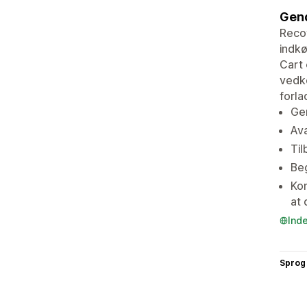
Gend
Recov
indkø
Cart 
vedk
forla
Gen
Ava
Til
Beg
Kon
at 
Ind
Sprog