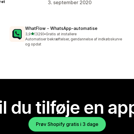
ret
3. september 2020
WhatFlow ‑ WhatsApp‑automatise
ud af 5 stjerner
3,9
(329)
•
Gratis at installere
329 anmeldelser i alt
Automatiser bekræftelser, gendannelse af indkøbskurve
og opdat
il du tilføje en ap
Prøv Shopify gratis i 3 dage