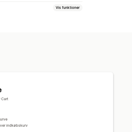
Vis funktioner
nlige kampagner
Rabattilbud
ssporing
p-vinduer
Tilpassede rabatkoder
sporing
e
 Cart
urve
hver indkøbskurv