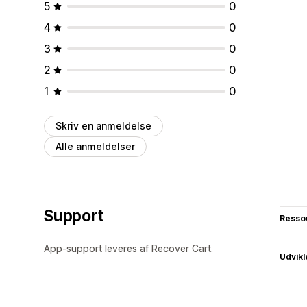
5
0
4
0
3
0
2
0
1
0
Skriv en anmeldelse
Alle anmeldelser
Support
Resso
App-support leveres af Recover Cart.
Udvikl