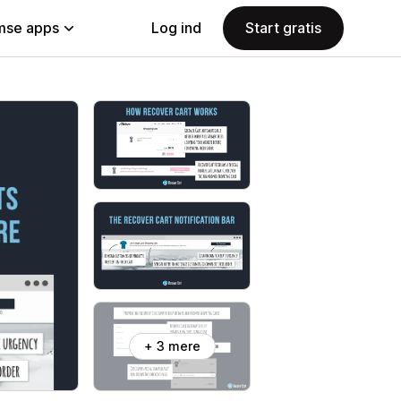
se apps
Log ind
Start gratis
+ 3 mere