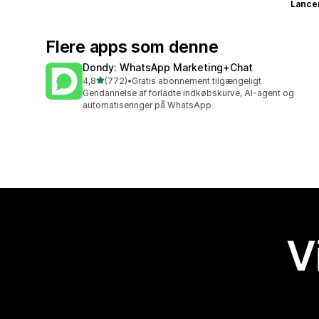
Lance
Flere apps som denne
Dondy: WhatsApp Marketing+Chat
ud af 5 stjerner
4,8
(772)
•
Gratis abonnement tilgængeligt
772 anmeldelser i alt
Gendannelse af forladte indkøbskurve, AI-agent og
automatiseringer på WhatsApp
V