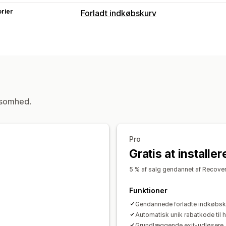
rier
Forladt indkøbskurv
Gendannelse af indkøbskurv
Pop op-vinduer ved afslutning
Perso
Tidsbegrænsede tilbud
Konvertering
Visningsindstillinger
Tilpasset branding
Værktøj til pop o
ksomhed.
Udløsere
Målretningsregler
Adfærds
Pro
Gratis at installer
5 % af salg gendannet af Recover
Funktioner
Gendannede forladte indkøbsk
Automatisk unik rabatkode til 
Grundlæggende exit-udløsere