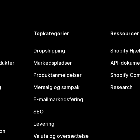
Topkategorier
Ressourcer
Dropshipping
Shopify Hjæ
dukter
Markedspladser
API-dokume
Produktanmeldelser
Shopify Co
g
Mersalg og sampak
Research
E-mailmarkedsføring
SEO
Levering
ion
Valuta og oversættelse