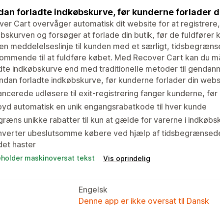
an forladte indkøbskurve, før kunderne forlader di
er Cart overvåger automatisk dit website for at registrere,
bskurven og forsøger at forlade din butik, før de fuldfører 
en meddelelseslinje til kunden med et særligt, tidsbegrænse
ommende til at fuldføre købet. Med Recover Cart kan du m
dte indkøbskurve end med traditionelle metoder til gendanne
dan forladte indkøbskurve, før kunderne forlader din web
ncerede udløsere til exit-registrering fanger kunderne, før
byd automatisk en unik engangsrabatkode til hver kunde
ræns unikke rabatter til kun at gælde for varerne i indkøb
verter ubeslutsomme købere ved hjælp af tidsbegrænsede r
det haster
eholder maskinoversat tekst
Vis oprindelig
Engelsk
Denne app er ikke oversat til Dansk