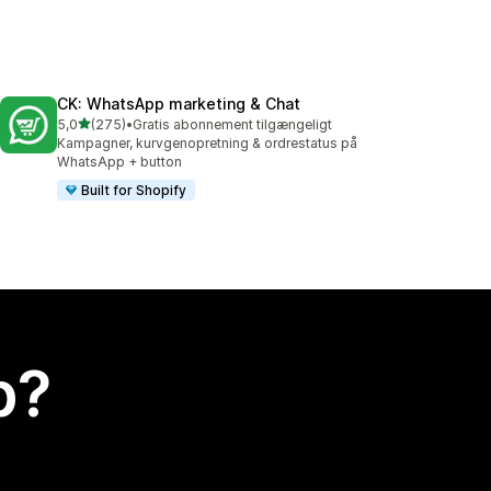
CK: WhatsApp marketing & Chat
ud af 5 stjerner
5,0
(275)
•
Gratis abonnement tilgængeligt
275 anmeldelser i alt
Kampagner, kurvgenopretning & ordrestatus på
WhatsApp + button
Built for Shopify
p?