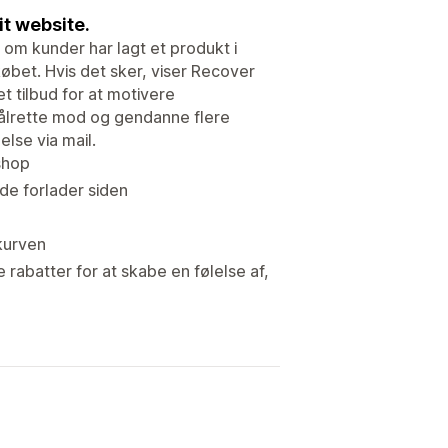
t website.
 om kunder har lagt et produkt i
købet. Hvis det sker, viser Recover
t tilbud for at motivere
ålrette mod og gendanne flere
lse via mail.
shop
 de forlader siden
skurven
abatter for at skabe en følelse af,