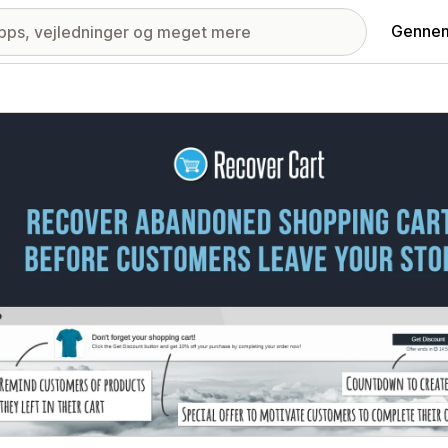
Gennem
ri med udvalgte billeder