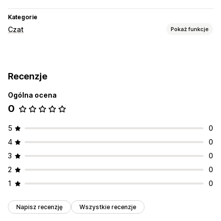
Kategorie
Czat
Pokaż funkcje
Wiadomości w czasie rzeczywistym
Czat na żywo
Media społecznościowe
Recenzje
Dostosowanie
Ogólna ocena
Przyciski czatu
0
5
0
4
0
3
0
2
0
1
0
Napisz recenzję
Wszystkie recenzje