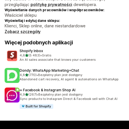
przeglądając
politykę prywatności
dewelopera.
Wyświetlanie danych pracowników i współpracowników:
Właściciel sklepu
Wyświetlaj i edytuj dane sklepu:
Klienci, Sklep online, dane niestandardowe
Zobacz szczegóły
Więcej podobnych aplikacji
Shopify Inbox
na 5 gwiazdek
4,6
(5 483)
•
Gratis
Łączna liczba recenzji: 5483
An AI sales associate that knows your customers
Dondy: WhatsApp Marketing+Chat
na 5 gwiazdek
4,8
(770)
•
Bezpłatny plan jest dostępny
Łączna liczba recenzji: 770
Abandoned cart recovery, AI agent & automations on WhatsApp
∞ Facebook & Instagram Shop AI
na 5 gwiazdek
4,9
(267)
•
Bezpłatny plan jest dostępny
Łączna liczba recenzji: 267
Sync products to Instagram Direct & Facebook sell with Chat AI
Built for Shopify