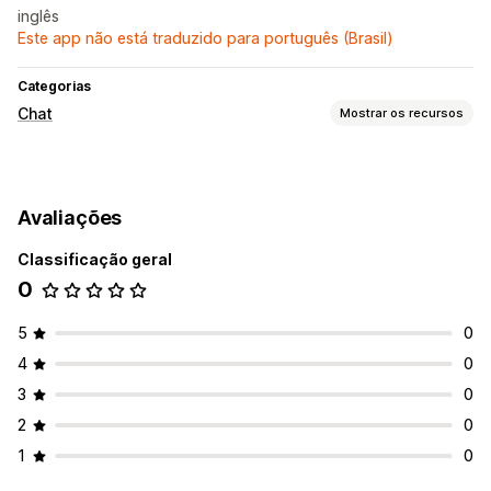
inglês
Este app não está traduzido para português (Brasil)
Categorias
Chat
Mostrar os recursos
Mensagens em tempo real
Chat em tempo real
Redes sociais
Avaliações
Personalização
Classificação geral
Botões de chat
0
5
0
4
0
3
0
2
0
1
0