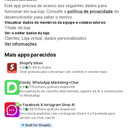
Este app precisa de acesso aos seguintes dados para
funcionar em sua loja. Consulte a
política de privacidade
do
desenvolvedor para saber o motivo.
Visualizar dados de membros da equipe e colaboradores:
Titular da loja
Ver e editar dados da loja:
Clientes, Loja virtual, dados personalizados
Ver informações
Mais apps parecidos
Shopify Inbox
de 5 estrelas
4,6
(5.484)
•
Grátis
5484 avaliações ao todo
Chat gratuito para conversar com clientes e vender mais
Dondy: WhatsApp Marketing+Chat
de 5 estrelas
4,8
(770)
•
Plano gratuito disponível
770 avaliações ao todo
Recuperação de carrinho abandonado, agente de IA e automações
no WhatsApp
∞ Facebook & Instagram Shop AI
de 5 estrelas
4,9
(267)
•
Plano gratuito disponível
267 avaliações ao todo
Sincronize produtos com o Instagram Direct e o Facebook para
vender via chat com IA
Built for Shopify