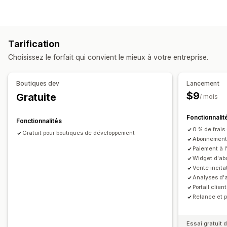
Abonnements personnalisés
Abonnements de réapprovisionnement
Abonnements d’accès
Adhésions
Services
Tarification
Lots de produits
Colis par abonnement
Dons
Choisissez le forfait qui convient le mieux à votre entreprise.
Produits numériques
Produits physiques
Abonnements personnalisés
Boutiques dev
Lancement
Tarification que vous pouvez définir
$9
Gratuite
/ mois
Paiements récurrents
S’abonner et économiser
Fonctionnalit
Tarification fixe
Tarification échelonnée
Freemium
Fonctionnalités
0 % de frais
Périodes d’essai
Paiement unique
Tarification dynamique
Gratuit pour boutiques de développement
Abonnements 
Tarification personnalisée
Paiement à l
Widget d'ab
Vente incit
Analyses d
Portail clien
Relance et 
Essai gratuit d