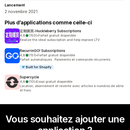
Lancement
2 novembre 2021
Plus d’applications comme celle-ci
定期購買‑Huckleberry Subscriptions
étoile(s) sur 5
4,8
(150)
•
Forfait gratuit disponible
150 avis au total
Realize the ideal subscription and help improve LTV
RecurrinGO! Subscriptions
étoile(s) sur 5
4,8
(151)
•
Forfait gratuit disponible
151 avis au total
Forfait automatiques : Paiements et commande récurrents.
Built for Shopify
Supercycle
étoile(s) sur 5
4,6
(10)
•
Essai gratuit disponible
10 avis au total
Location, abonnement et revente avec articles à numéros de série
et frais.
Vous souhaitez ajouter une