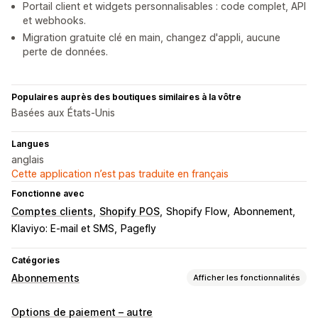
Portail client et widgets personnalisables : code complet, API
et webhooks.
Migration gratuite clé en main, changez d'appli, aucune
perte de données.
Populaires auprès des boutiques similaires à la vôtre
Basées aux États-Unis
Langues
anglais
Cette application n’est pas traduite en français
Fonctionne avec
Comptes clients
Shopify POS
Shopify Flow
Abonnement
Klaviyo: E‑mail et SMS
Pagefly
Catégories
Abonnements
Afficher les fonctionnalités
Types d’abonnement
Options de paiement – autre