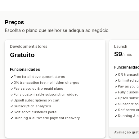
Subscrições de reabastecimento
Subscrições de acesso
Adesões
Serviços
Pacotes de produtos
Preços
Caixas de subscrição
Donativos
Produtos digitais
Escolha o plano que melhor se adequa ao negócio.
Produtos físicos
Subscrições personalizadas
Preços que pode definir
Development stores
Launch
Pagamentos recorrentes
Subscrição e poupança
$9
Gratuito
/ mês
Preços fixos
Preços diferenciados
Freemium
Funcionalida
Períodos de avaliação
Pagamento único
Funcionalidades
0% transact
Preços dinâmicos
Preços personalizados
Free for all development stores
Unlimited su
0% transaction fee, no hidden charges
Pay as you g
Pay as you go & prepaid plans
Fully custom
Fully customizable subscription widget
Upsell subsc
Upsell subscriptions on cart
Subscription
Subscription analytics
Self serve c
Self serve customer portal
Dunning & a
Dunning & automatic payment recovery
Avaliação grat