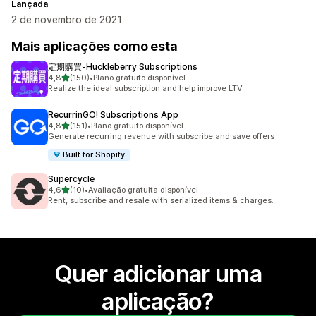
Lançada
2 de novembro de 2021
Mais aplicações como esta
定期購買‑Huckleberry Subscriptions
de 5 estrelas
4,8
(150)
•
Plano gratuito disponível
150 total de avaliações
Realize the ideal subscription and help improve LTV
RecurrinGO! Subscriptions App
de 5 estrelas
4,8
(151)
•
Plano gratuito disponível
151 total de avaliações
Generate recurring revenue with subscribe and save offers
Built for Shopify
Supercycle
de 5 estrelas
4,6
(10)
•
Avaliação gratuita disponível
10 total de avaliações
Rent, subscribe and resale with serialized items & charges.
Quer adicionar uma
aplicação?