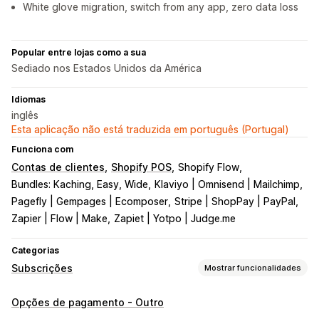
White glove migration, switch from any app, zero data loss
Popular entre lojas como a sua
Sediado nos Estados Unidos da América
Idiomas
inglês
Esta aplicação não está traduzida em português (Portugal)
Funciona com
Contas de clientes
Shopify POS
Shopify Flow
Bundles: Kaching, Easy, Wide
Klaviyo | Omnisend | Mailchimp
Pagefly | Gempages | Ecomposer
Stripe | ShopPay | PayPal
Zapier | Flow | Make
Zapiet | Yotpo | Judge.me
Categorias
Subscrições
Mostrar funcionalidades
Tipos de subscrição
Opções de pagamento - Outro
Subscrições selecionadas