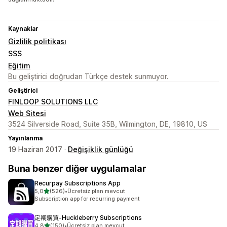
Kaynaklar
Gizlilik politikası
SSS
Eğitim
Bu geliştirici doğrudan Türkçe destek sunmuyor.
Geliştirici
FINLOOP SOLUTIONS LLC
Web Sitesi
3524 Silverside Road, Suite 35B, Wilmington, DE, 19810, US
Yayınlanma
19 Haziran 2017 ·
Değişiklik günlüğü
Buna benzer diğer uygulamalar
Recurpay Subscriptions App
5 yıldız üzerinden
5,0
(526)
•
Ücretsiz plan mevcut
toplam 526 değerlendirme
Subscription app for recurring payment
定期購買‑Huckleberry Subscriptions
5 yıldız üzerinden
4,8
(150)
•
Ücretsiz plan mevcut