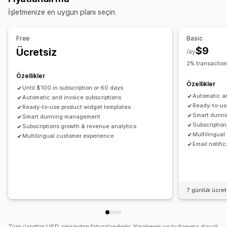
Ayarlayabileceğiniz fiyatlandırma
İşletmenize en uygun planı seçin.
Yinelenen ödemeler
Abone olun ve tasarruf edin
Tek seferlik ödeme
Free
Basic
$9
Ücretsiz
/ay
2% transaction
Özellikler
Özellikler
Until $100 in subscription or 60 days
Automatic an
Automatic and invoice subscriptions
Ready-to-us
Ready-to-use product widget templates
Smart dunn
Smart dunning management
Subscription
Subscriptions growth & revenue analytics
Multilingua
Multilingual customer experience
Email notifi
7 günlük ücre
Tüm ücretler USD cinsinden faturalandırılır. Yinelenen ve kullanıma dayalı