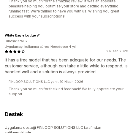
Thank you so much for the amazing review! It was an absolute
pleasure helping you optimize your store and getting everything
running fast. We’re thrilled to have you with us. Wishing you great
success with your subscriptions!
White Eagle Lodge
Birleşik Krallık
Uygulamayı kullanma süresi:Neredeyse 4 yıl
2 Nisan 2026
It has a free model that has been adequate for our needs. The
customer service, although can take a little while to respond, is
handled well and a solution is always provided.
FINLOOP SOLUTIONS LLC yanıt 10 Nisan 2026
Thank you so much for the kind feedback! We truly appreciate your
support
Destek
Uygulama desteği FINLOOP SOLUTIONS LLC tarafından
sağlanmaktadır.