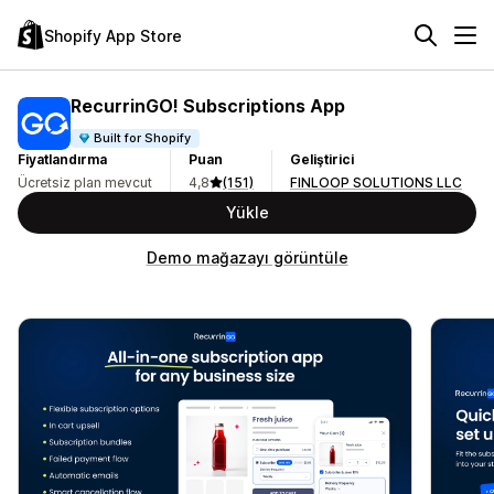
Shopify App Store
RecurrinGO! Subscriptions App
Built for Shopify
Fiyatlandırma
Puan
Geliştirici
Ücretsiz plan mevcut
4,8
(151)
FINLOOP SOLUTIONS LLC
Yükle
Demo mağazayı görüntüle