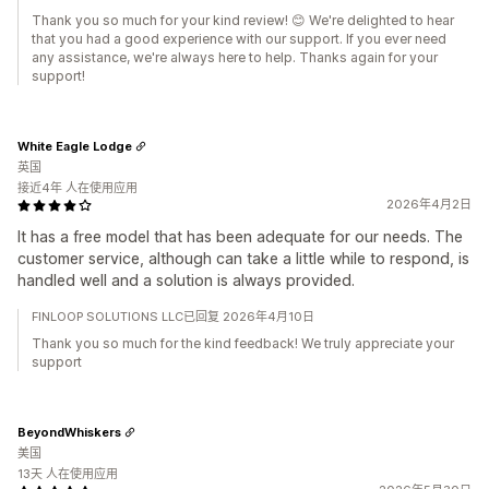
Thank you so much for your kind review! 😊 We're delighted to hear
that you had a good experience with our support. If you ever need
any assistance, we're always here to help. Thanks again for your
support!
White Eagle Lodge
英国
接近4年 人在使用应用
2026年4月2日
It has a free model that has been adequate for our needs. The
customer service, although can take a little while to respond, is
handled well and a solution is always provided.
FINLOOP SOLUTIONS LLC已回复 2026年4月10日
Thank you so much for the kind feedback! We truly appreciate your
support
BeyondWhiskers
美国
13天 人在使用应用