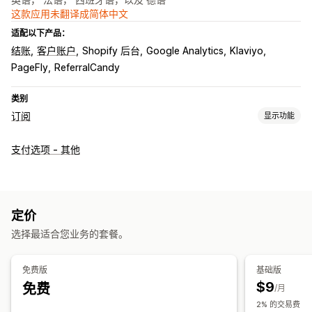
这款应用未翻译成简体中文
适配以下产品：
结账
客户账户
Shopify 后台
Google Analytics
Klaviyo
PageFly
ReferralCandy
类别
订阅
显示功能
订阅类型
支付选项 - 其他
精选订阅
补货订阅
产品捆绑
订阅套盒
数字产品
实体产品
自定义订阅
您可以设置的定价
定价
定期付款
订阅立享折扣
一次性付款
选择最适合您业务的套餐。
免费版
基础版
$9
免费
/月
2% 的交易费