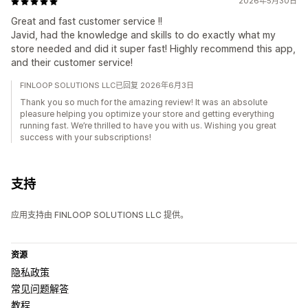
2026年5月30日
Great and fast customer service !!
Javid, had the knowledge and skills to do exactly what my
store needed and did it super fast! Highly recommend this app,
and their customer service!
FINLOOP SOLUTIONS LLC已回复 2026年6月3日
Thank you so much for the amazing review! It was an absolute
pleasure helping you optimize your store and getting everything
running fast. We’re thrilled to have you with us. Wishing you great
success with your subscriptions!
支持
应用支持由 FINLOOP SOLUTIONS LLC 提供。
资源
隐私政策
常见问题解答
教程