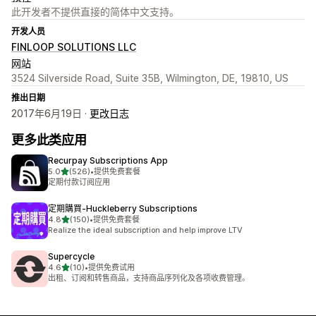
此开发者不提供直接的简体中文支持。
开发人员
FINLOOP SOLUTIONS LLC
网站
3524 Silverside Road, Suite 35B, Wilmington, DE, 19810, US
推出日期
2017年6月19日 ·
更改日志
更多此类应用
Recurpay Subscriptions App
星（满分 5 星）
5.0
(526)
•
提供免费套餐
总共 526 条评论
定期付款订阅应用
定期購買‑Huckleberry Subscriptions
星（满分 5 星）
4.8
(150)
•
提供免费套餐
总共 150 条评论
Realize the ideal subscription and help improve LTV
Supercycle
星（满分 5 星）
4.6
(10)
•
提供免费试用
总共 10 条评论
出租、订阅和转售商品，支持商品序列化及各项收费管理。