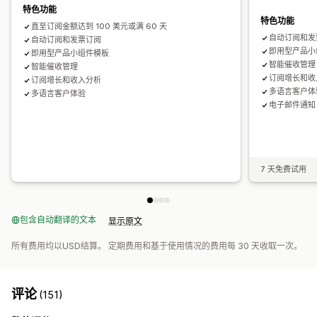
特色功能
特色功能
直至订阅金额达到 100 美元或满 60 天
自动订阅和发
自动订阅和发票订阅
即用型产品小
即用型产品小组件模板
智能催收管理
智能催收管理
订阅增长和收
订阅增长和收入分析
多语言客户体
多语言客户体验
电子邮件通知
7 天免费试用
包含自动翻译的文本
显示原文
所有费用均以USD结算。 定期费用和基于使用情况的费用每 30 天收取一次。
评论
(151)