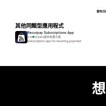
發布日
其他同類型應用程式
Recurpay Subscriptions App
滿分 5 顆星
5.0
(526)
•
提供免費方案
共有 526 則評價
Subscription app for recurring payment
想