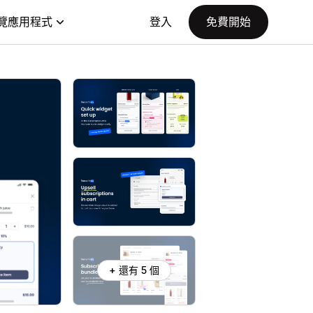
覽應用程式
登入
免費開始
+ 還有 5 個