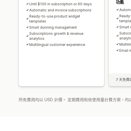
功能
Until $100 in subscription or 60 days
Automa
Automatic and invoice subscriptions
Ready-
Ready-to-use product widget
templa
templates
Smart
Smart dunning management
Subscr
Subscriptions growth & revenue
analyt
analytics
Multil
Multilingual customer experience
Email n
7 天免費
所有費用均以 USD 計價。 定期費用和依使用量計費方案，均以