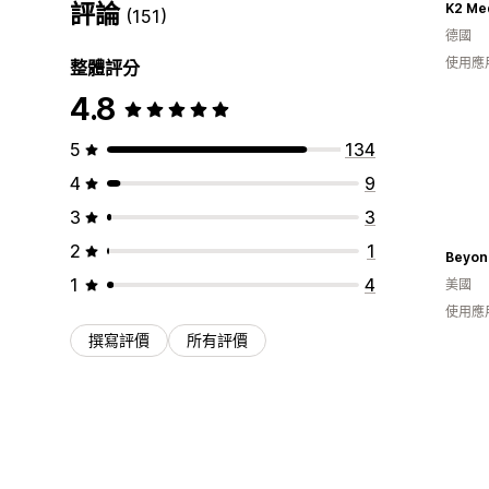
評論
K2 Me
(151)
德國
使用應
整體評分
4.8
5
134
4
9
3
3
2
1
Beyon
1
4
美國
使用應
撰寫評價
所有評價