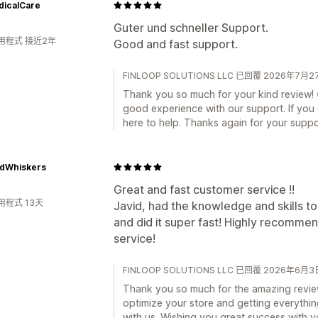
dicalCare
Guter und schneller Support.
用程式 接近2年
Good and fast support.
FINLOOP SOLUTIONS LLC 已回覆 2026年7月2
Thank you so much for your kind review! 
good experience with our support. If you
here to help. Thanks again for your suppo
dWhiskers
Great and fast customer service !!
用程式 13天
Javid, had the knowledge and skills 
and did it super fast! Highly recommen
service!
FINLOOP SOLUTIONS LLC 已回覆 2026年6月3
Thank you so much for the amazing review
optimize your store and getting everything
with us. Wishing you great success with y