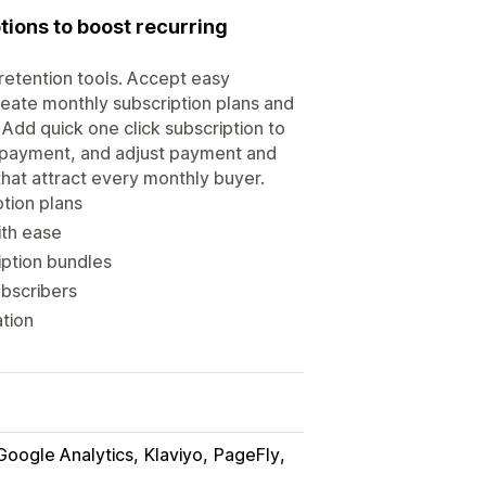
tions to boost recurring
retention tools. Accept easy
eate monthly subscription plans and
Add quick one click subscription to
n payment, and adjust payment and
that attract every monthly buyer.
ption plans
ith ease
iption bundles
ubscribers
ation
Google Analytics
Klaviyo
PageFly