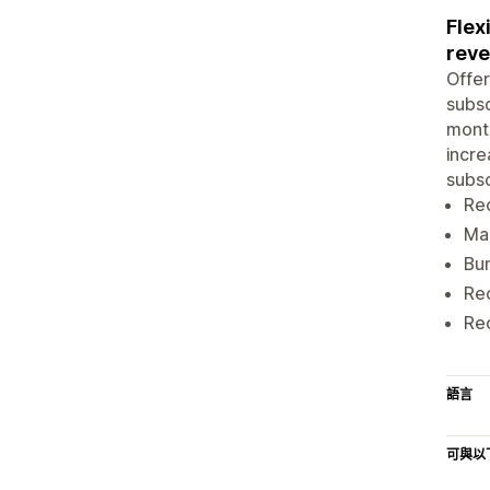
Flex
reve
Offer
subsc
month
incre
subsc
Rec
Ma
Bun
Rec
Rec
語言
可與以