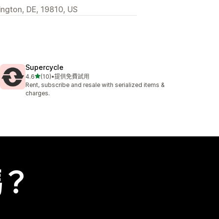
ington, DE, 19810, US
Supercycle
滿分 5 顆星
4.6
(10)
•
提供免費試用
共有 10 則評價
Rent, subscribe and resale with serialized items &
charges.
嗎？