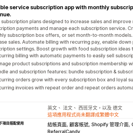
ible service subscription app with monthly subscrip
nue.
 subscription plans designed to increase sales and improve 
ription payments and manage each subscription service. Cr
ly subscription box offers, or set month-to-month models. 
ase sales. Automate billing with recurring pay, enable dow
ription settings. Boost growth with food subscription ideas 
urring billing with automatic payments to easily sell subscri
nage product subscriptions and subscription membership w
dle and subscription features: bundle subscription & subscr
urring orders grow with every subscription box and loyal s
urring invoices with repeat order and repeat orders autom
英文、 法文、 西班牙文，以及 德文
這項應用程式尚未翻譯成繁體中文
下項目搭配使用
結帳頁面
顧客帳號
Shopify 管理介面
ReferralCandy