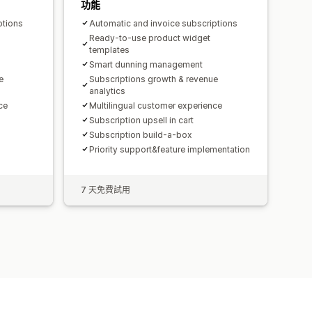
功能
ptions
Automatic and invoice subscriptions
Ready-to-use product widget
templates
Smart dunning management
e
Subscriptions growth & revenue
analytics
ce
Multilingual customer experience
Subscription upsell in cart
Subscription build-a-box
Priority support&feature implementation
7 天免費試用