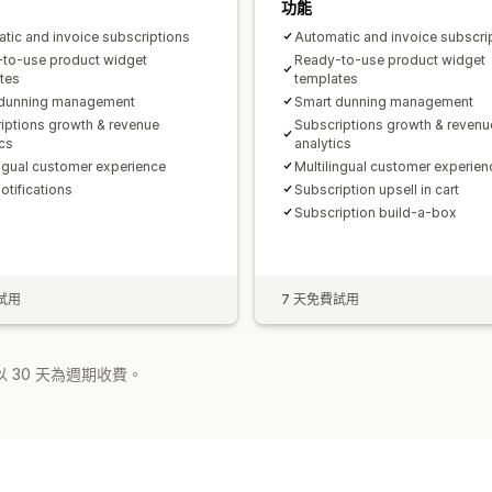
功能
tic and invoice subscriptions
Automatic and invoice subscri
to-use product widget
Ready-to-use product widget
tes
templates
 dunning management
Smart dunning management
iptions growth & revenue
Subscriptions growth & revenu
ics
analytics
ingual customer experience
Multilingual customer experien
otifications
Subscription upsell in cart
Subscription build-a-box
試用
7 天免費試用
 30 天為週期收費。