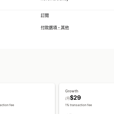
訂閱
訂閱類型
付款選項 - 其他
精選訂閱
補充訂閱
商品搭售
訂閱箱
可設定的定價
定期付款
訂閱優惠價
單次付款
Growth
$29
/月
action fee
1% transaction fee