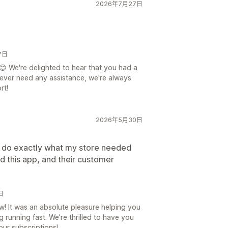
2026年7月27日
7日
😊 We're delighted to hear that you had a
 ever need any assistance, we're always
rt!
2026年5月30日
to do exactly what my store needed
d this app, and their customer
日
! It was an absolute pleasure helping you
 running fast. We’re thrilled to have you
our subscriptions!