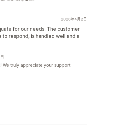
2026年4月2日
equate for our needs. The customer
le to respond, is handled well and a
0日
! We truly appreciate your support