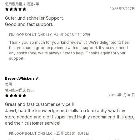
使用應用程式 接近2年
2026年7月27日
Guter und schneller Support.
Good and fast support.
FINLOOP SOLUTIONS LLC 已回覆 2026年7月27日
Thank you so much for your kind review! 😊 We're delighted to hear
that you had a good experience with our support. If you ever need
any assistance, we're always here to help. Thanks again for your
support!
BeyondWhiskers
美國
使用應用程式 13天
2026年5月30日
Great and fast customer service !!
Javid, had the knowledge and skills to do exactly what my
store needed and did it super fast! Highly recommend this app,
and their customer service!
FINLOOP SOLUTIONS LLC 已回覆 2026年6月3日