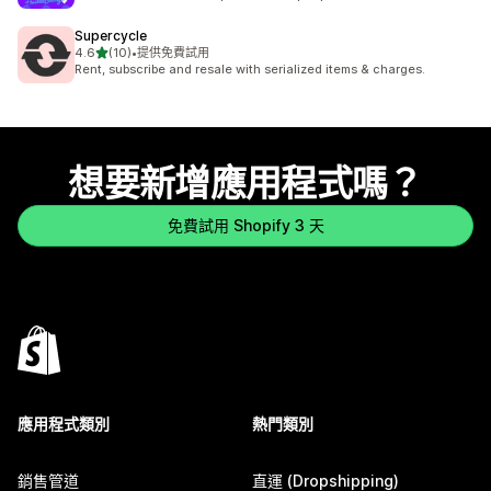
Supercycle
滿分 5 顆星
4.6
(10)
•
提供免費試用
共有 10 則評價
Rent, subscribe and resale with serialized items & charges.
想要新增應用程式嗎？
免費試用 Shopify 3 天
應用程式類別
熱門類別
銷售管道
直運 (Dropshipping)