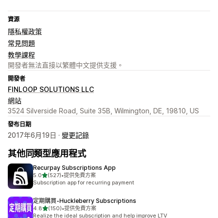
資源
隱私權政策
常見問題
教學課程
開發者無法直接以繁體中文提供支援。
開發者
FINLOOP SOLUTIONS LLC
網站
3524 Silverside Road, Suite 35B, Wilmington, DE, 19810, US
發布日期
2017年6月19日 ·
變更記錄
其他同類型應用程式
Recurpay Subscriptions App
滿分 5 顆星
5.0
(527)
•
提供免費方案
共有 527 則評價
Subscription app for recurring payment
定期購買‑Huckleberry Subscriptions
滿分 5 顆星
4.8
(150)
•
提供免費方案
共有 150 則評價
Realize the ideal subscription and help improve LTV