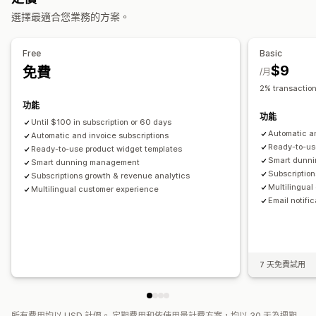
定期付款
訂閱優惠價
單次付款
選擇最適合您業務的方案。
Free
Basic
$9
免費
/月
2% transaction
功能
功能
Until $100 in subscription or 60 days
Automatic an
Automatic and invoice subscriptions
Ready-to-us
Ready-to-use product widget templates
Smart dunn
Smart dunning management
Subscription
Subscriptions growth & revenue analytics
Multilingua
Multilingual customer experience
Email notifi
7 天免費試用
所有費用均以 USD 計價。 定期費用和依使用量計費方案，均以 30 天為週期