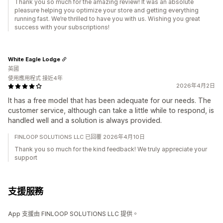
Thank you so much for the amazing review! It was an absolute
pleasure helping you optimize your store and getting everything
running fast. We’re thrilled to have you with us. Wishing you great
success with your subscriptions!
White Eagle Lodge
英國
使用應用程式 接近4年
2026年4月2日
It has a free model that has been adequate for our needs. The
customer service, although can take a little while to respond, is
handled well and a solution is always provided.
FINLOOP SOLUTIONS LLC 已回覆 2026年4月10日
Thank you so much for the kind feedback! We truly appreciate your
support
支援服務
App 支援由 FINLOOP SOLUTIONS LLC 提供。