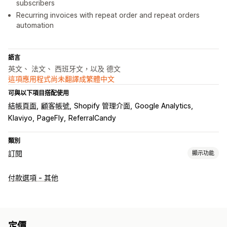
subscribers
Recurring invoices with repeat order and repeat orders
automation
語言
英文、 法文、 西班牙文，以及 德文
這項應用程式尚未翻譯成繁體中文
可與以下項目搭配使用
結帳頁面
顧客帳號
Shopify 管理介面
Google Analytics
Klaviyo
PageFly
ReferralCandy
類別
訂閱
顯示功能
訂閱類型
付款選項 - 其他
精選訂閱
補充訂閱
商品搭售
訂閱箱
數位商品
實體商品
自訂訂閱
可設定的定價
定價