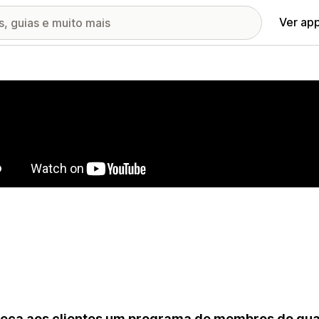
Ver ap
ia de imagens em destaque
eça aos clientes um programa de membros do qual 