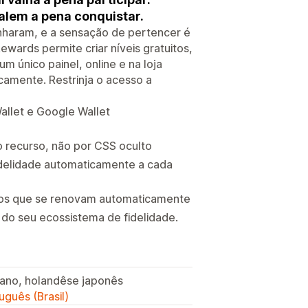
valem a pena conquistar.
nharam, e a sensação de pertencer é
ards permite criar níveis gratuitos,
 único painel, online e na loja
icamente. Restrinja o acesso a
llet e Google Wallet
o recurso, não por CSS oculto
fidelidade automaticamente a cada
agos que se renovam automaticamente
l do seu ecossistema de fidelidade.
liano, holandêse japonês
uguês (Brasil)