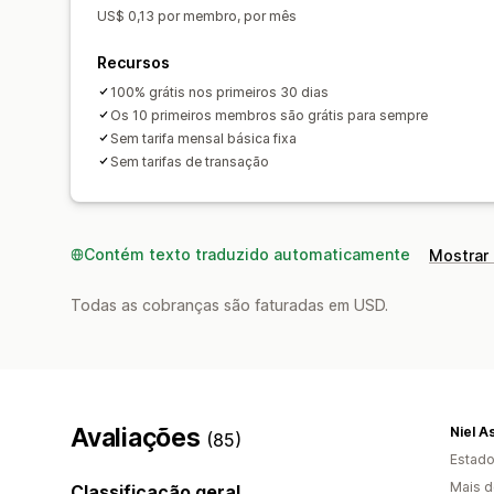
US$ 0,13 por membro, por mês
Recursos
100% grátis nos primeiros 30 dias
Os 10 primeiros membros são grátis para sempre
Sem tarifa mensal básica fixa
Sem tarifas de transação
Contém texto traduzido automaticamente
Mostrar 
Todas as cobranças são faturadas em USD.
Avaliações
Niel A
(85)
Estado
Mais d
Classificação geral