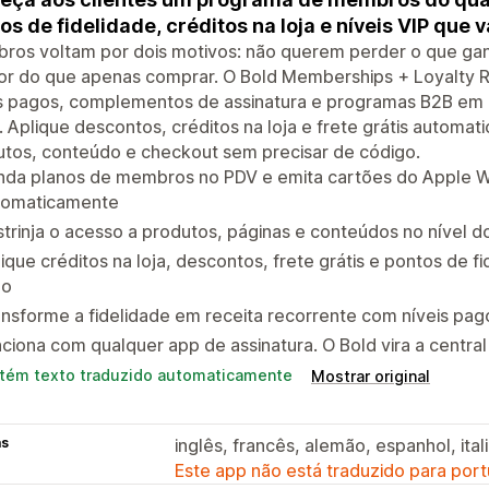
os de fidelidade, créditos na loja e níveis VIP que 
ros voltam por dois motivos: não querem perder o que ga
r do que apenas comprar. O Bold Memberships + Loyalty Rew
s pagos, complementos de assinatura e programas B2B em um
a. Aplique descontos, créditos na loja e frete grátis automat
utos, conteúdo e checkout sem precisar de código.
nda planos de membros no PDV e emita cartões do Apple Wa
tomaticamente
trinja o acesso a produtos, páginas e conteúdos no nível d
ique créditos na loja, descontos, frete grátis e pontos de 
lo
ansforme a fidelidade em receita recorrente com níveis p
ciona com qualquer app de assinatura. O Bold vira a centra
tém texto traduzido automaticamente
Mostrar original
as
inglês, francês, alemão, espanhol, ita
Este app não está traduzido para port