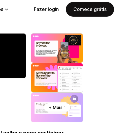
ps
Fazer login
Comece grátis
+ Mais 1
valha a pena participar.