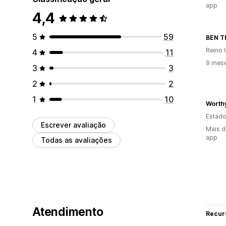
app
4,4
5
59
BEN T
Reino 
4
11
9 mes
3
3
2
2
1
10
Worth
Estado
Escrever avaliação
Mais d
app
Todas as avaliações
Atendimento
Recur