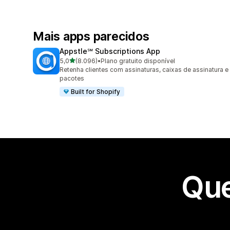
Mais apps parecidos
Appstle℠ Subscriptions App
de 5 estrelas
5,0
(8.096)
•
Plano gratuito disponível
8096 avaliações ao todo
Retenha clientes com assinaturas, caixas de assinatura e
pacotes
Built for Shopify
Que