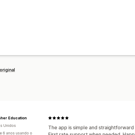
original
sher Education
s Unidos
The app is simple and straightforward
e 6 anos usando o
First rate support when needed. Hap