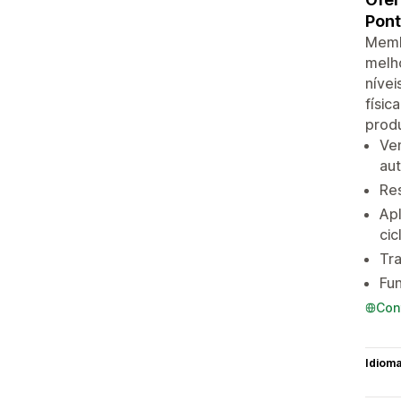
Pont
Memb
melho
nívei
físic
prod
Ve
au
Res
Apl
cic
Tr
Fun
Con
Idiom