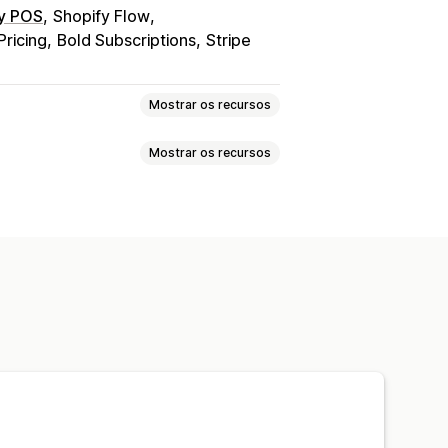
y POS
Shopify Flow
Pricing
Bold Subscriptions
Stripe
Mostrar os recursos
Mostrar os recursos
s
Serviços
Produtos digitais
s
Programas personalizados
alvar
Preços fixos
er
uário
Pagamento único
Acesso exclusivo