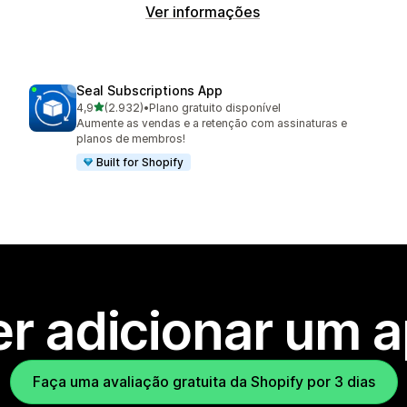
Ver informações
Seal Subscriptions App
de 5 estrelas
4,9
(2.932)
•
Plano gratuito disponível
2932 avaliações ao todo
Aumente as vendas e a retenção com assinaturas e
planos de membros!
Built for Shopify
r adicionar um 
Faça uma avaliação gratuita da Shopify por 3 dias