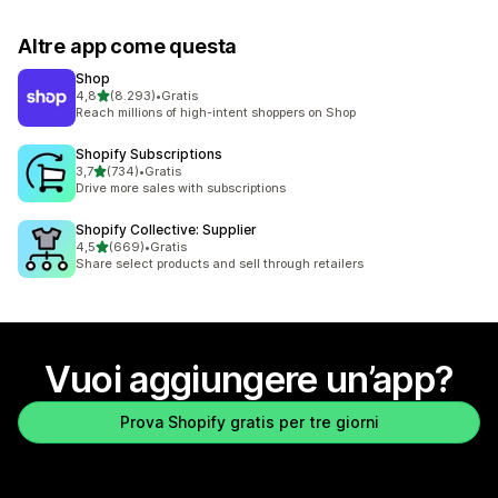
Altre app come questa
Shop
stelle su 5
4,8
(8.293)
•
Gratis
8293 recensioni totali
Reach millions of high-intent shoppers on Shop
Shopify Subscriptions
stelle su 5
3,7
(734)
•
Gratis
734 recensioni totali
Drive more sales with subscriptions
Shopify Collective: Supplier
stelle su 5
4,5
(669)
•
Gratis
669 recensioni totali
Share select products and sell through retailers
Vuoi aggiungere un’app?
Prova Shopify gratis per tre giorni