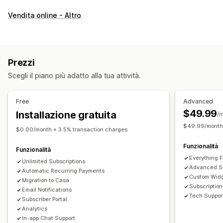
Tipi di abbonamento
Vendita online - Altro
Abbonamenti selezionati
Abbonamenti di rifornimento
Abbonamenti di accesso
Iscrizioni
Servizi
Pacchetti di prodotti
Box in abbonamento
Donazioni
Prezzi
Prodotti digitali
Prodotti fisici
Abbonamenti personalizzati
Scegli il piano più adatto alla tua attività.
Prezzi impostabili
Pagamenti ricorrenti
Abbonati e risparmia
Free
Advanced
Prezzi a più livelli
Freemium
Periodi di prova
$49.99
Installazione gratuita
/
Prezzi al consumo
Pagamento una tantum
Prezzi dinamici
$49.99/month 
$0.00/month + 3.5% transaction charges
Prezzi personalizzati
Funzionalità
Funzionalità
Everything F
Unlimited Subscriptions
Advanced Su
Automatic Recurring Payments
Custom Wid
Migration to Casa
Subscriptio
Email Notifications
Tech Suppor
Subscriber Portal
Analytics
In-app Chat Support