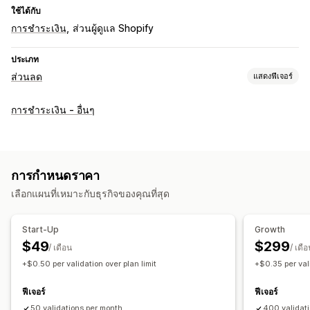
ใช้ได้กับ
การชำระเงิน
ส่วนผู้ดูแล Shopify
ประเภท
ส่วนลด
แสดงฟีเจอร์
การจัดการส่วนลด
การชำระเงิน - อื่นๆ
เครื่องมือแก้ไข
ทริกเกอร์และกฎ
การเรียงซ้อนส่วนลด
การกำหนดเป้าหมาย
การแบ่งกลุ่ม
การติดตาม
การรายงาน
การวิเคราะห์
การทดสอบ A/B
การกำหนดราคา
เลือกแผนที่เหมาะกับธุรกิจของคุณที่สุด
Start-Up
Growth
$49
$299
/ เดือน
/ เดือ
+$0.50 per validation over plan limit
+$0.35 per vali
ฟีเจอร์
ฟีเจอร์
50 validations per month
400 validat