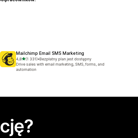
Mailchimp Email SMS Marketing
na 5 gwiazdek
4,8
(1 331)
•
Bezpłatny plan jest dostępny
Łączna liczba recenzji: 1331
Drive sales with email marketing, SMS, forms, and
automation
cję?