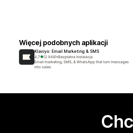
Więcej podobnych aplikacji
Klaviyo: Email Marketing & SMS
na 5 gwiazdek
4,7
(2 949)
•
Bezpłatna instalacja
Łączna liczba recenzji: 2949
Email marketing, SMS, & WhatsApp that turn messages
into sales
Chc