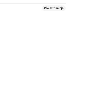
Pokaż funkcje
domości
Zgodność
anowane wysyłanie wiadomości
czynniki konwersji
enie ROI
Segmentacja
Opt-in
abatowe
dzenia zamówienia
e zamówień
Wiadomości powitalne