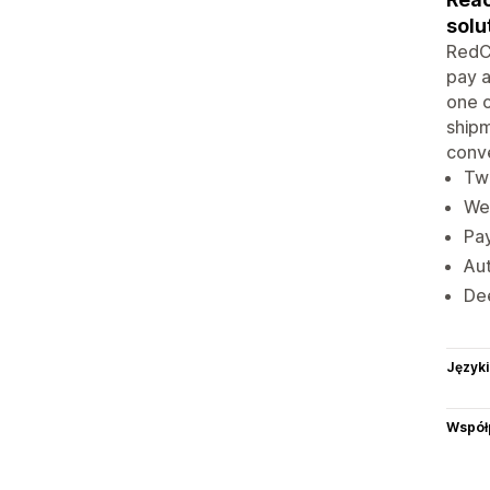
solu
RedCh
pay a
one c
shipm
conve
Two
We
Pay
Aut
Dee
Języki
Współ