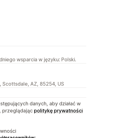
niego wsparcia w języku: Polski.
 Scottsdale, AZ, 85254, US
astępujących danych, aby działać w
, przeglądając
politykę prywatności
ywności
półpracowników: