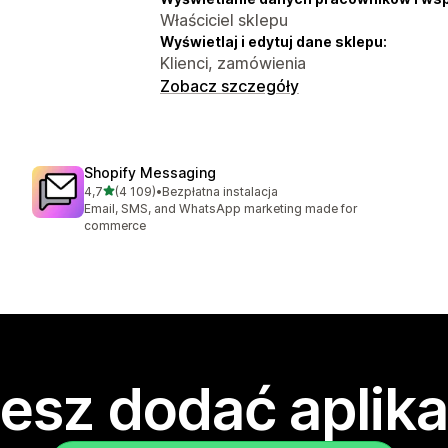
Właściciel sklepu
Wyświetlaj i edytuj dane sklepu:
Klienci, zamówienia
Zobacz szczegóły
Shopify Messaging
na 5 gwiazdek
4,7
(4 109)
•
Bezpłatna instalacja
Łączna liczba recenzji: 4109
Email, SMS, and WhatsApp marketing made for
commerce
esz dodać aplika