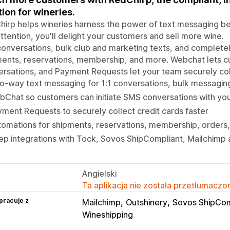
tion for wineries.
irp helps wineries harness the power of text messaging bec
ttention, you'll delight your customers and sell more wine
onversations, bulk club and marketing texts, and completel
ents, reservations, membership, and more. Webchat lets cu
rsations, and Payment Requests let your team securely colle
-way text messaging for 1:1 conversations, bulk messagin
bChat so customers can initiate SMS conversations with y
ment Requests to securely collect credit cards faster
omations for shipments, reservations, membership, orders
p integrations with Tock, Sovos ShipCompliant, Mailchimp
Angielski
Ta aplikacja nie została przetłumaczon
pracuje z
Mailchimp
Outshinery
Sovos ShipCom
Wineshipping