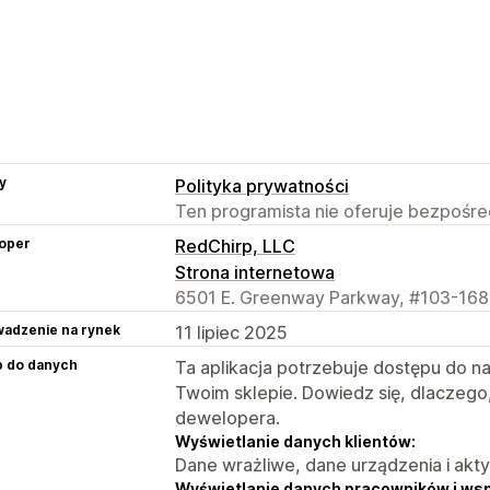
y
Polityka prywatności
Ten programista nie oferuje bezpośred
oper
RedChirp, LLC
Strona internetowa
6501 E. Greenway Parkway, #103-168,
adzenie na rynek
11 lipiec 2025
p do danych
Ta aplikacja potrzebuje dostępu do n
Twoim sklepie. Dowiedz się, dlaczego
dewelopera.
Wyświetlanie danych klientów:
Dane wrażliwe, dane urządzenia i akt
Wyświetlanie danych pracowników i ws