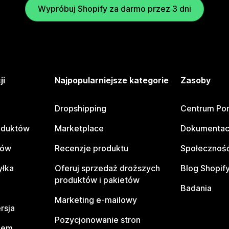
Wypróbuj Shopify za darmo przez 3 dni
ji
Najpopularniejsze kategorie
Zasoby
Dropshipping
Centrum Po
oduktów
Marketplace
Dokumentac
tów
Recenzje produktu
Społeczność
yłka
Oferuj sprzedaż droższych
Blog Shopif
produktów i pakietów
Badania
Marketing e-mailowy
rsja
Pozycjonowanie stron
pem