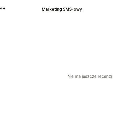
rie
Marketing SMS-owy
Zarządzanie kampaniami
Testy A/B
Zbiorcze przesyłanie wia
Spersonalizowane wiadomości
Zapl
Wzorce
Wymiana wiadomości
Współ
Analizy w czasie rzeczywistym
Śledz
Automatyzacja workflow
Wiadomości z okazji urodzin
Kody r
Prośby o informację zwrotną
Potwier
Nie ma jeszcze recenzji
Przypomnienie o płatności
Śledzeni