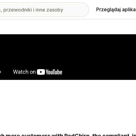
Przeglądaj aplika
nione obrazy w galerii
h more customers with RedChirp, the compliant, i