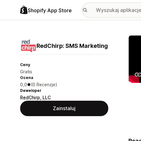
Shopify App Store
Wyróż
RedChirp: SMS Marketing
Ceny
Gratis
Ocena
0,0
(0 Recenzje)
Deweloper
RedChirp, LLC
Zainstaluj
Reac