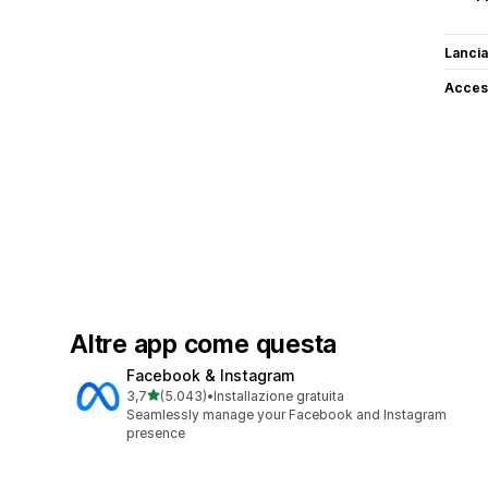
Lancia
Access
Altre app come questa
Facebook & Instagram
stelle su 5
3,7
(5.043)
•
Installazione gratuita
5043 recensioni totali
Seamlessly manage your Facebook and Instagram
presence