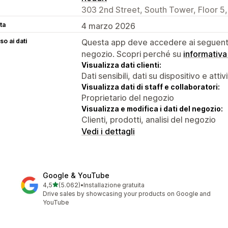
303 2nd Street, South Tower, Floor 5,
ta
4 marzo 2026
o ai dati
Questa app deve accedere ai seguenti 
negozio. Scopri perché su
informativa
Visualizza dati clienti:
Dati sensibili, dati su dispositivo e attiv
Visualizza dati di staff e collaboratori:
Proprietario del negozio
Visualizza e modifica i dati del negozio:
Clienti, prodotti, analisi del negozio
Vedi i dettagli
Google & YouTube
stelle su 5
4,5
(5.062)
•
Installazione gratuita
5062 recensioni totali
Drive sales by showcasing your products on Google and
YouTube