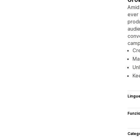
Amid 
ever 
produ
audie
conve
campa
Cre
Mat
Unl
Kee
Lingu
Funzi
Categ