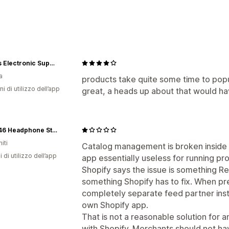
Targeting
Segmenti di pubblico
Pubblico simile
Dati demografici
Dispositivo
In base
In base alla località
Comportamento
Gibbys Electronic Supermarket
a
Gestione delle campagne
products take quite some time to pop
ni di utilizzo dell’app
great, a heads up about that would ha
Campagne automatizzate
Social med
Audio46 Headphone Store
iti
Catalog management is broken inside 
i di utilizzo dell’app
app essentially useless for running p
Shopify says the issue is something Red
something Shopify has to fix. When pres
completely separate feed partner instea
own Shopify app.
That is not a reasonable solution for a
with Shopify. Merchants should not ha