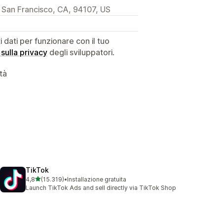
 San Francisco, CA, 94107, US
dati per funzionare con il tuo
 sulla privacy
degli sviluppatori.
ità
TikTok
stelle su 5
4,8
(15.319)
•
Installazione gratuita
15319 recensioni totali
Launch TikTok Ads and sell directly via TikTok Shop