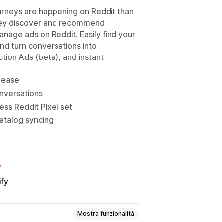
urneys are happening on Reddit than
they discover and recommend
anage ads on Reddit. Easily find your
nd turn conversations into
tion Ads (beta), and instant
h ease
onversations
ss Reddit Pixel set
atalog syncing
o
ify
Mostra funzionalità