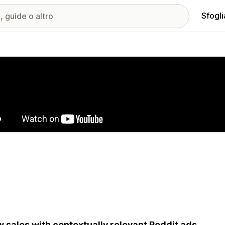
Sfogli
ria immagini in evidenza
 sales with contextually relevant Reddit ads