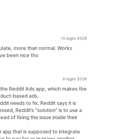
Pubblico personalizzato
 all’evento
Parola chiave
Piattaforma
Retargeting
15 luglio 2026
ulate, more than normal. Works
ve been nice tho
ia
6 luglio 2026
the Reddit Ads app, which makes the
roduct-based ads.
dit needs to fix. Reddit says it is
sed, Reddit’s “solution” is to use a
d of fixing the issue inside their
n app that is supposed to integrate
ve to pay for or manage another