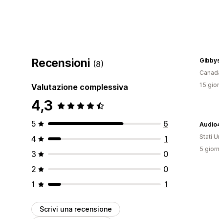
Recensioni
(8)
Canad
15 gior
Valutazione complessiva
4,3
5
6
Stati Un
4
1
5 giorn
3
0
2
0
1
1
Scrivi una recensione