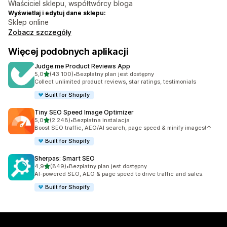
Właściciel sklepu, współtwórcy bloga
Wyświetlaj i edytuj dane sklepu:
Sklep online
Zobacz szczegóły
Więcej podobnych aplikacji
Judge.me Product Reviews App
na 5 gwiazdek
5,0
(43 100)
•
Bezpłatny plan jest dostępny
Łączna liczba recenzji: 43100
Collect unlimited product reviews, star ratings, testimonials
Built for Shopify
Tiny SEO Speed Image Optimizer
na 5 gwiazdek
5,0
(2 248)
•
Bezpłatna instalacja
Łączna liczba recenzji: 2248
Boost SEO traffic, AEO/AI search, page speed & minify images!↑
Built for Shopify
Sherpas: Smart SEO
na 5 gwiazdek
4,9
(849)
•
Bezpłatny plan jest dostępny
Łączna liczba recenzji: 849
AI-powered SEO, AEO & page speed to drive traffic and sales.
Built for Shopify