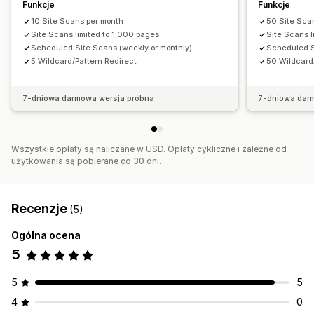
Funkcje
Funkcje
10 Site Scans per month
50 Site Sca
Site Scans limited to 1,000 pages
Site Scans l
Scheduled Site Scans (weekly or monthly)
Scheduled S
5 Wildcard/Pattern Redirect
50 Wildcard
7-dniowa darmowa wersja próbna
7-dniowa dar
Wszystkie opłaty są naliczane w USD. Opłaty cykliczne i zależne od
użytkowania są pobierane co 30 dni.
Recenzje
(5)
Ogólna ocena
5
5
5
4
0