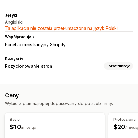
Języki
Angielski
Ta aplikacja nie została przetłumaczona na język Polski
Współpracuje z
Panel administracyjny Shopify
Kategorie
Pozycjonowanie stron
Pokaż funkcje
Narzędzia SEO
Uszkodzone linki
Strony błędu 404
Ceny
Optymalizacja adresów URL
Wybierz plan najlepiej dopasowany do potrzeb firmy.
Monitorowanie wydajności
Audyty
Analizy
Analizy linków
Śledzenie
Testowanie
Basic
Professional
$10
$20
/miesiąc
/miesi