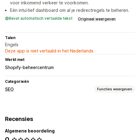
voor inkomend verkeer te voorkomen.
Eén intuïtief dashboard om al je redirectregels te beheren.
Bevat automatisch vertaalde tekst
Origineel weergeven
Talen
Engels
Deze app is niet vertaald in het Nederlands
Werkt met
Shopify-beheercentrum
Categorieën
SEO
Functies weergeven
SEO-tools
Doodlopende links
Omleidingen
404-pagina's
Sitemaps
Recensies
URL-optimalisatie
Algemene beoordeling
Prestaties bijhouden
0
Analytics
Linkanalyse
Tracking
Websiteverkeer