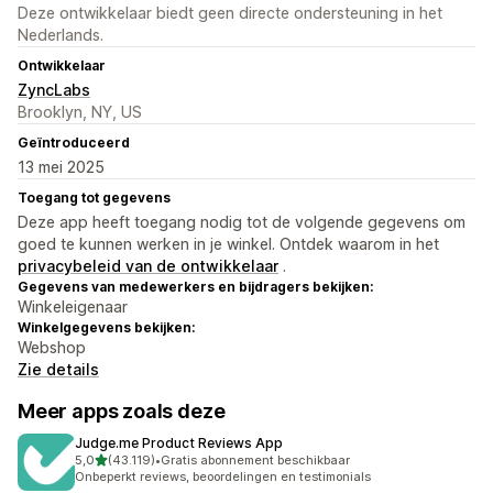
Deze ontwikkelaar biedt geen directe ondersteuning in het
Nederlands.
Ontwikkelaar
ZyncLabs
Brooklyn, NY, US
Geïntroduceerd
13 mei 2025
Toegang tot gegevens
Deze app heeft toegang nodig tot de volgende gegevens om
goed te kunnen werken in je winkel. Ontdek waarom in het
privacybeleid van de ontwikkelaar
.
Gegevens van medewerkers en bijdragers bekijken:
Winkeleigenaar
Winkelgegevens bekijken:
Webshop
Zie details
Meer apps zoals deze
Judge.me Product Reviews App
van 5 sterren
5,0
(43.119)
•
Gratis abonnement beschikbaar
43119 recensies in totaal
Onbeperkt reviews, beoordelingen en testimonials