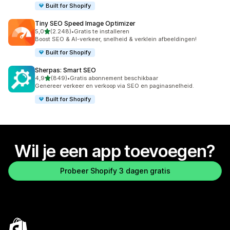
Built for Shopify
Tiny SEO Speed Image Optimizer
van 5 sterren
5,0
(2.248)
•
Gratis te installeren
2248 recensies in totaal
Boost SEO & AI-verkeer, snelheid & verklein afbeeldingen!
Built for Shopify
Sherpas: Smart SEO
van 5 sterren
4,9
(849)
•
Gratis abonnement beschikbaar
849 recensies in totaal
Genereer verkeer en verkoop via SEO en paginasnelheid.
Built for Shopify
Wil je een app toevoegen?
Probeer Shopify 3 dagen gratis