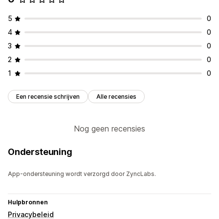
5
0
4
0
3
0
2
0
1
0
Een recensie schrijven
Alle recensies
Nog geen recensies
Ondersteuning
App-ondersteuning wordt verzorgd door ZyncLabs.
Hulpbronnen
Privacybeleid