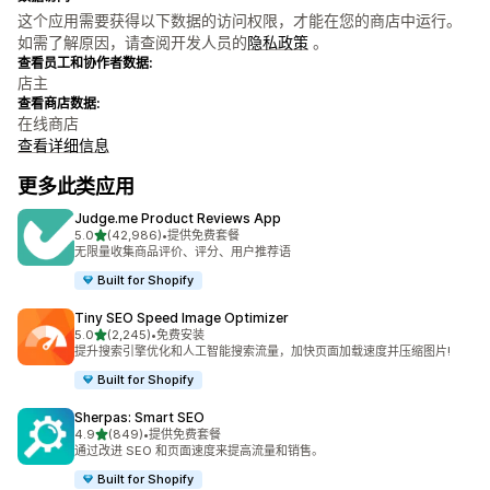
这个应用需要获得以下数据的访问权限，才能在您的商店中运行。
如需了解原因，请查阅开发人员的
隐私政策
。
查看员工和协作者数据:
店主
查看商店数据:
在线商店
查看详细信息
更多此类应用
Judge.me Product Reviews App
星（满分 5 星）
5.0
(42,986)
•
提供免费套餐
总共 42986 条评论
无限量收集商品评价、评分、用户推荐语
Built for Shopify
Tiny SEO Speed Image Optimizer
星（满分 5 星）
5.0
(2,245)
•
免费安装
总共 2245 条评论
提升搜索引擎优化和人工智能搜索流量，加快页面加载速度并压缩图片!
Built for Shopify
Sherpas: Smart SEO
星（满分 5 星）
4.9
(849)
•
提供免费套餐
总共 849 条评论
通过改进 SEO 和页面速度来提高流量和销售。
Built for Shopify