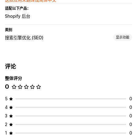
适配以下产品：
Shopify 后台
类别
搜索引擎优化 (SEO)
显示功能
SEO 工具
失效的链接
重定向
404 页面
站点地图
URL 优化
评论
监控绩效
整体评分
分析
链接分析
跟踪
网站流量
0
5
0
4
0
3
0
2
0
1
0