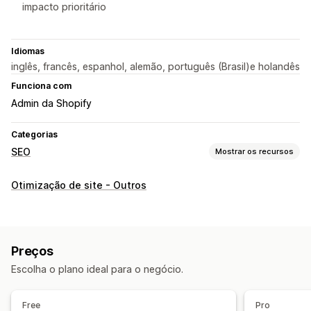
impacto prioritário
Idiomas
inglês, francês, espanhol, alemão, português (Brasil)e holandês
Funciona com
Admin da Shopify
Categorias
SEO
Mostrar os recursos
Ferramentas de SEO
Otimização de site - Outros
Links corrompidos
Redirecionamentos
Páginas 404
Mapa de sites
Edição em massa
Geração por IA
Otimização de URLs
Automações
Preços
Monitoramento de desempenho
Escolha o plano ideal para o negócio.
Pontuação de SEO
Auditorias
Relatórios
Análises
Análise de links
Acompanhamento
Free
Pro