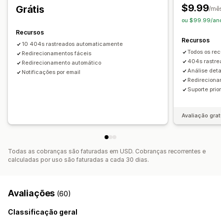
$9.99
Grátis
/mê
ou $99.99/ano
Recursos
Recursos
10 404s rastreados automaticamente
Todos os rec
Redirecionamentos fáceis
404s rastre
Redirecionamento automático
Análise deta
Notificações por email
Redireciona
Suporte prior
Avaliação grat
Todas as cobranças são faturadas em USD. Cobranças recorrentes e
calculadas por uso são faturadas a cada 30 dias.
Avaliações
(60)
Classificação geral