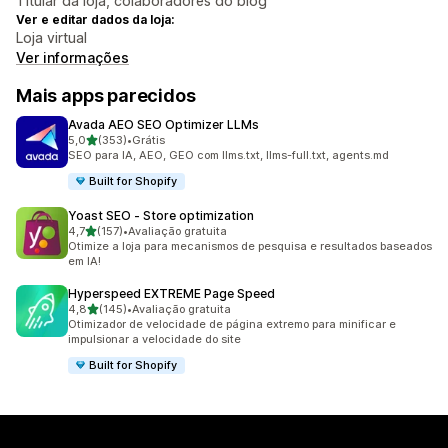
Titular da loja, colaboradores do blog
Ver e editar dados da loja:
Loja virtual
Ver informações
Mais apps parecidos
Avada AEO SEO Optimizer LLMs
de 5 estrelas
5,0
(353)
•
Grátis
353 avaliações ao todo
SEO para IA, AEO, GEO com llms.txt, llms-full.txt, agents.md
Built for Shopify
Yoast SEO ‑ Store optimization
de 5 estrelas
4,7
(157)
•
Avaliação gratuita
157 avaliações ao todo
Otimize a loja para mecanismos de pesquisa e resultados baseados
em IA!
Hyperspeed EXTREME Page Speed
de 5 estrelas
4,8
(145)
•
Avaliação gratuita
145 avaliações ao todo
Otimizador de velocidade de página extremo para minificar e
impulsionar a velocidade do site
Built for Shopify