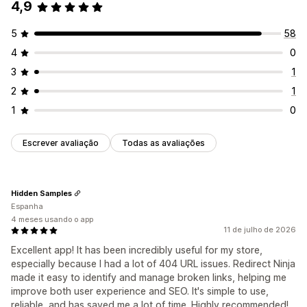
4,9
5
58
4
0
3
1
2
1
1
0
Escrever avaliação
Todas as avaliações
Hidden Samples
Espanha
4 meses usando o app
11 de julho de 2026
Excellent app! It has been incredibly useful for my store,
especially because I had a lot of 404 URL issues. Redirect Ninja
made it easy to identify and manage broken links, helping me
improve both user experience and SEO. It's simple to use,
reliable, and has saved me a lot of time. Highly recommended!