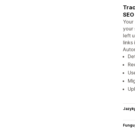
Trac
SEO 
Your 
your 
left 
links
Autom
Det
Red
Use
Mig
Upl
Jazyk
Funguj