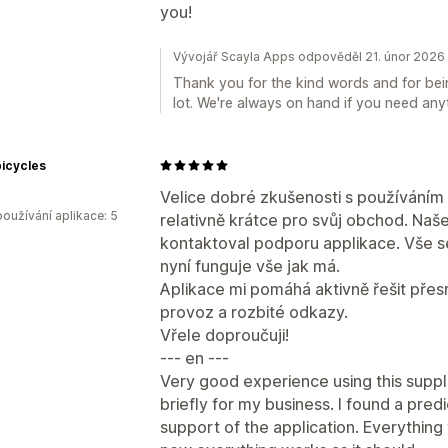
you!
Vývojář Scayla Apps odpověděl 21. únor 2026
Thank you for the kind words and for bein
lot. We're always on hand if you need any
icycles
Velice dobré zkušenosti s používáním 
oužívání aplikace: 5
relativně krátce pro svůj obchod. Naše
kontaktoval podporu applikace. Vše se
nyní funguje vše jak má.
Aplikace mi pomáhá aktivně řešit pře
provoz a rozbité odkazy.
Vřele doproučuji!
--- en ---
Very good experience using this supple
briefly for my business. I found a pre
support of the application. Everything