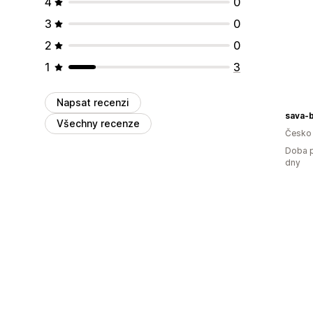
4
0
3
0
2
0
1
3
Napsat recenzi
sava-b
Všechny recenze
Česko
Doba p
dny