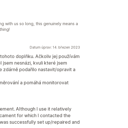
g with us so long, this genuinely means a
thing!
Datum úprav: 14. březen 2023
tohoto doplňku. Ačkoliv jej používám
l jsem nesnázi, kvuli které jsem
 zdárně podařilo nastavit/opravit a
směrování a pomáhá monitorovat
ment. Although I use it relatively
dicament for which I contacted the
 was successfully set up/repaired and