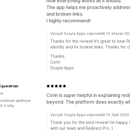
now everything works as it should.
The app helps me proactively address 
and broken links.
I highly recommend!
Vývojář Scayla Apps odpověděl 15. březen 2
Thanks for the review! It's great to hear R
identify and fix broken links. Thanks for
Thanks,
Corin
Scayla Apps
Equestrian
ie
Corin is super helpful in explaining red
oužívání aplikace:
beyond. The platform does exactly wha
ež 2 roky
Vývojář Scayla Apps odpověděl 15. říjen 2025
Thank you for the kind review! I'm happy
with our team and Redirect Pro :)