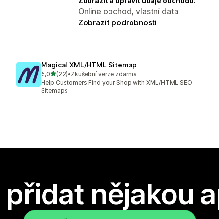
Zobrazit a upravit údaje obchodu:
Online obchod, vlastní data
Zobrazit podrobnosti
Magical XML/HTML Sitemap
z 5 hvězd
5,0
(22)
•
Zkušební verze zdarma
Celkový počet recenzí: 22
Help Customers Find your Shop with XML/HTML SEO
Sitemaps
přidat nějakou a