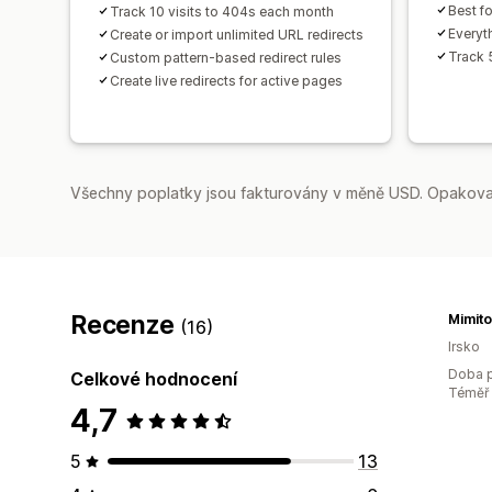
Best f
Track 10 visits to 404s each month
Everyth
Create or import unlimited URL redirects
Track 
Custom pattern-based redirect rules
Create live redirects for active pages
Všechny poplatky jsou fakturovány v měně USD. Opakovan
Recenze
Mimito
(16)
Irsko
Doba p
Celkové hodnocení
Téměř 
4,7
5
13