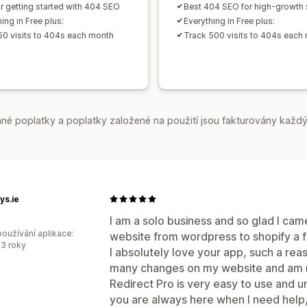
or getting started with 404 SEO
Best 404 SEO for high-growth 
ing in Free plus:
Everything in Free plus:
50 visits to 404s each month
Track 500 visits to 404s each
é poplatky a poplatky založené na použití jsou fakturovány každý
ys.ie
I am a solo business and so glad I c
oužívání aplikace:
website from wordpress to shopify a 
3 roky
I absolutely love your app, such a rea
many changes on my website and am mi
Redirect Pro is very easy to use and u
you are always here when I need help