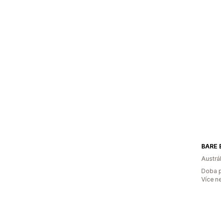
BARE 
Austrál
Doba p
Více n