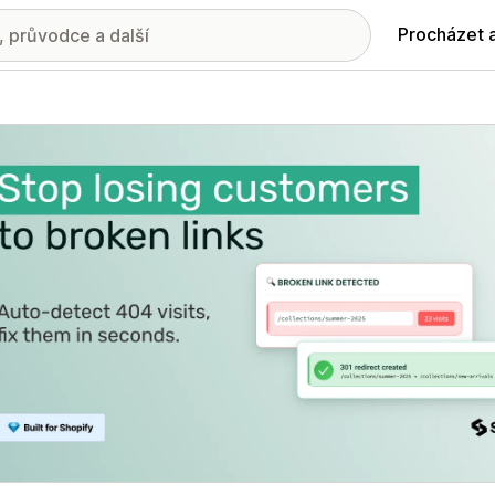
Procházet 
ie propagovaných obrázků