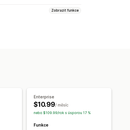
Zobrazit funkce
ánky 404
Optimalizace adres URL
rzí
Návštěvnost webu
Enterprise
$10.99
/ měsíc
nebo $109.99/rok s úsporou 17 %
Funkce