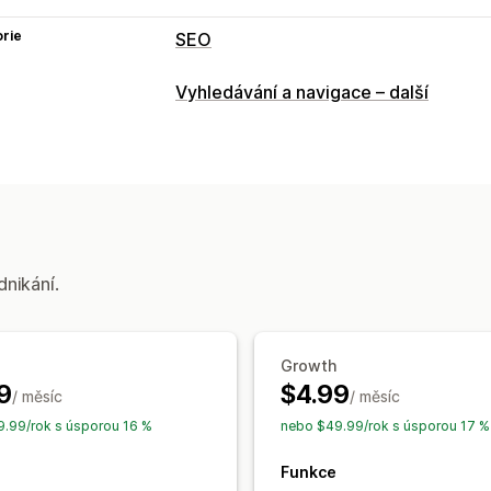
rie
SEO
Nástroje SEO
Vyhledávání a navigace – další
Nefunkční odkazy
Přesměrování
Str
Automatizace
Sledování výkonu
Analytika
Sledování
Sledování konve
dnikání.
Growth
9
$4.99
/ měsíc
/ měsíc
.99/rok s úsporou 16 %
nebo $49.99/rok s úsporou 17 %
Funkce