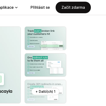
aplikace
Přihlásit se
Začít zdarma
+ Další(ch) 1