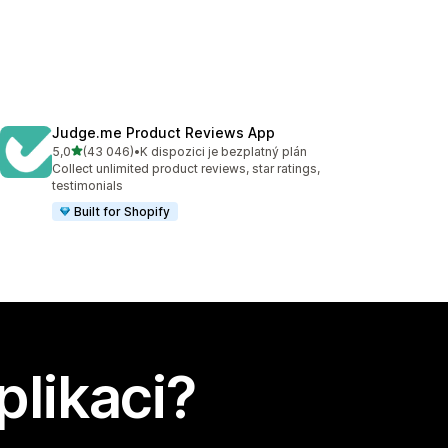
Judge.me Product Reviews App
z 5 hvězd
5,0
(43 046)
•
K dispozici je bezplatný plán
Celkový počet recenzí: 43046
Collect unlimited product reviews, star ratings,
testimonials
Built for Shopify
plikaci?