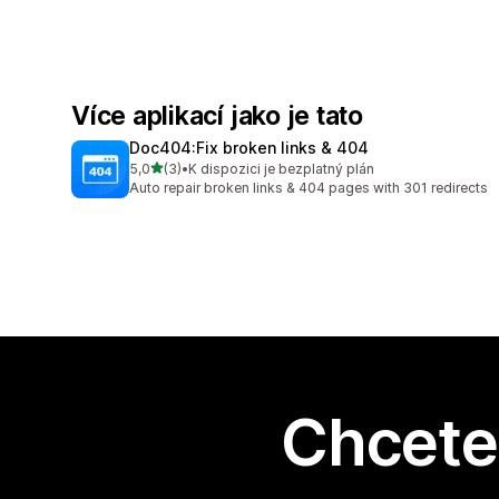
Více aplikací jako je tato
Doc404:Fix broken links & 404
z 5 hvězd
5,0
(3)
•
K dispozici je bezplatný plán
Celkový počet recenzí: 3
Auto repair broken links & 404 pages with 301 redirects
Chcete 