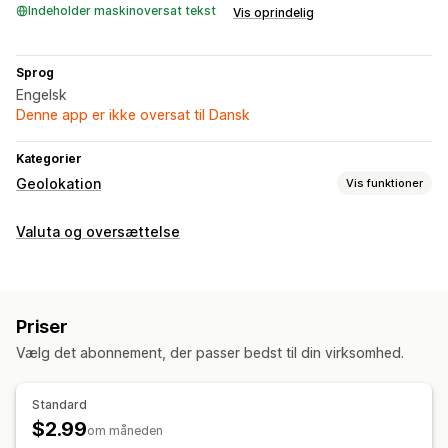
Indeholder maskinoversat tekst
Vis oprindelig
Sprog
Engelsk
Denne app er ikke oversat til Dansk
Kategorier
Geolokation
Vis funktioner
Blokering
Valuta og oversættelse
Lande
Omdirigeringer
Land
Sprog
Pop op-widget
Priser
Vælg det abonnement, der passer bedst til din virksomhed.
Standard
$2.99
om måneden