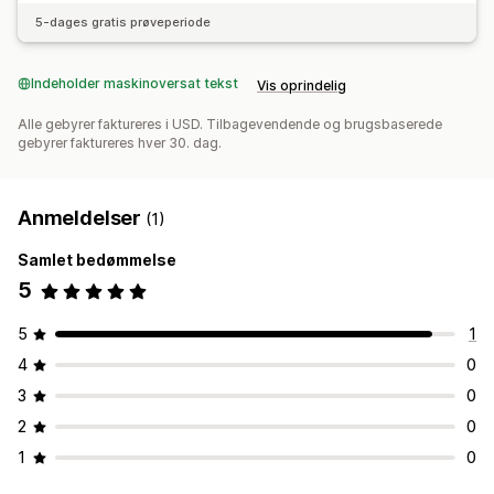
5-dages gratis prøveperiode
Indeholder maskinoversat tekst
Vis oprindelig
Alle gebyrer faktureres i USD. Tilbagevendende og brugsbaserede
gebyrer faktureres hver 30. dag.
Anmeldelser
(1)
Samlet bedømmelse
5
5
1
4
0
3
0
2
0
1
0