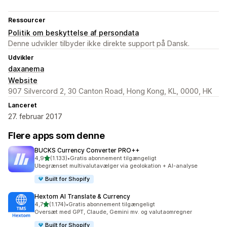
Ressourcer
Politik om beskyttelse af persondata
Denne udvikler tilbyder ikke direkte support på Dansk.
Udvikler
daxanema
Website
907 Silvercord 2, 30 Canton Road, Hong Kong, KL, 0000, HK
Lanceret
27. februar 2017
Flere apps som denne
BUCKS Currency Converter PRO++
ud af 5 stjerner
4,9
(1.133)
•
Gratis abonnement tilgængeligt
1133 anmeldelser i alt
Ubegrænset multivalutavælger via geolokation + AI-analyse
Built for Shopify
Hextom AI Translate & Currency
ud af 5 stjerner
4,7
(1.174)
•
Gratis abonnement tilgængeligt
1174 anmeldelser i alt
Oversæt med GPT, Claude, Gemini mv. og valutaomregner
Built for Shopify