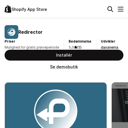
Shopify App Store
Redirector
Priser
Bedømmelse
Udvikler
Mulighed for gratis prøveperiode
5,0
(1)
daxanema
Installér
Se demobutik