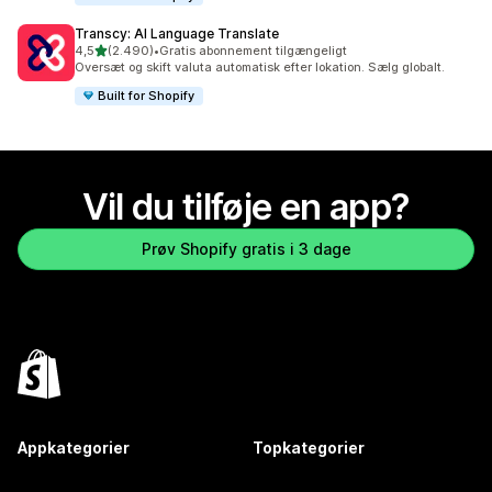
Transcy: AI Language Translate
ud af 5 stjerner
4,5
(2.490)
•
Gratis abonnement tilgængeligt
2490 anmeldelser i alt
Oversæt og skift valuta automatisk efter lokation. Sælg globalt.
Built for Shopify
Vil du tilføje en app?
Prøv Shopify gratis i 3 dage
Appkategorier
Topkategorier