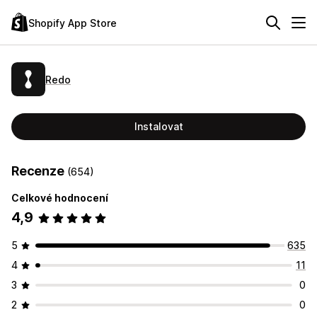
Shopify App Store
Redo
Instalovat
Recenze
(654)
Celkové hodnocení
4,9
5
635
4
11
3
0
2
0