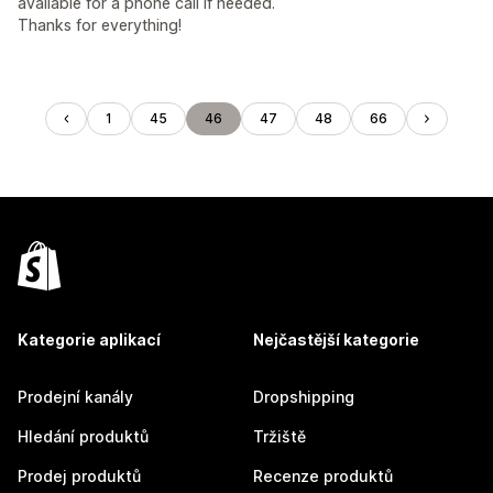
available for a phone call if needed.
Thanks for everything!
1
45
46
47
48
66
Kategorie aplikací
Nejčastější kategorie
Prodejní kanály
Dropshipping
Hledání produktů
Tržiště
Prodej produktů
Recenze produktů