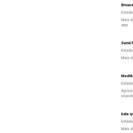
Bmaes
Estado
Mais d
app
Samii 
Estado
Mais d
MedMa
Estado
Aprox
usand
kate q
Estado
Mais d