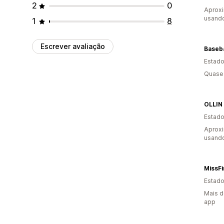
2
0
Aprox
usand
1
8
Escrever avaliação
Baseba
Estado
Quase 
OLLIN
Estado
Aprox
usand
MissF
Estado
Mais d
app