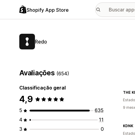
Shopify App Store
Redo
Avaliações
(654)
Classificação geral
THE K
4,9
Estado
9 mes
5
635
4
11
KDNK
3
0
Estado