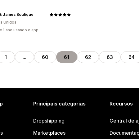
 & James Boutique
s Unidos
e 1 ano usando o app
1
…
60
61
62
63
64
p
Principais categorias
Recursos
Dropshipping
Central de a
os
Marketplaces
Documentaç