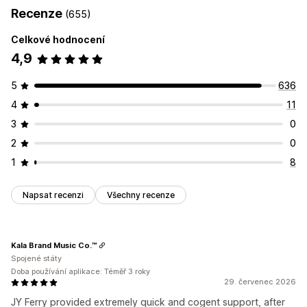
Recenze
(655)
Celkové hodnocení
4,9
5
636
4
11
3
0
2
0
1
8
Napsat recenzi
Všechny recenze
Kala Brand Music Co.™
Spojené státy
Doba používání aplikace: Téměř 3 roky
29. červenec 2026
JY Ferry provided extremely quick and cogent support, after