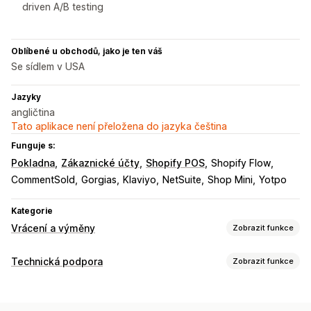
driven A/B testing
Oblíbené u obchodů, jako je ten váš
Se sídlem v USA
Jazyky
angličtina
Tato aplikace není přeložena do jazyka čeština
Funguje s:
Pokladna
Zákaznické účty
Shopify POS
Shopify Flow
CommentSold
Gorgias
Klaviyo
NetSuite
Shop Mini
Yotpo
Kategorie
Vrácení a výměny
Zobrazit funkce
Možnosti vrácení
Technická podpora
Zobrazit funkce
Automatizovaná vracení peněz
Ruční vracení peněz
Kanály
Výměny
Náhrady
Vracení na prodejně
QR kódy
E-mail
SMS
Živý chat
Chatovací bot
Telefon