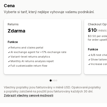
Dárkové karty
Kredit pro obchod
Vracení dárků
Cena
Sociální sítě
Samoobslužné
Slevové kódy
Vyberte si tarif, který nejlépe vyhovuje vašemu podnikání.
Automatizace pracovního postupu
Správa vracení
Automatické odpovídání
Šablony odpovědí
Automatizovaná schválení
Portál na vracení
Returns
Checkout Opt
Odpovědi pomocí AI
Souhrny pomocí AI
Prodej vstupenek
Vlastní zásady
Nevratné položky
Lhůty pro vrácení
$10
Zdarma
/ měsíc
Sjednocená schránka
Automatické přiřazení
Důvody vrácení
Štítky zásilek
Sledování vrácení
$0.50 per orde
Spouštěče založené na pravidlech
Eskalace
for order upsel
Notifikace pomocí SMS
E-mailová oznámení
Funkce
Označování štítky
Detekce spamu
Sledování objednávek
Vlastní prosazování značky
Správa vracení peněz
Returns and claims portal
Funkce
Notifikace pro zákazníky
AI exchange agent for +17% exchange rate
Průzkumy zpětné vazby
Aktualizace zásob
Seznamy blokovaných zákazníků
A/B test ch
Variant-level returns analytics
Analytika
Výkazy
Analytika
Show tailore
Monthly AI returns analysis report
Increase co
Full customizable return flow
Všechny poplatky jsou fakturovány v měně USD. Opakované poplatky
a poplatky založené na použití jsou fakturovány každých 30 dní.
Zobrazit všechny cenové možnosti