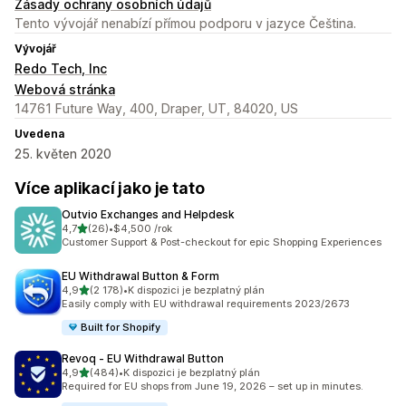
Zásady ochrany osobních údajů
Tento vývojář nenabízí přímou podporu v jazyce Čeština.
Vývojář
Redo Tech, Inc
Webová stránka
14761 Future Way, 400, Draper, UT, 84020, US
Uvedena
25. květen 2020
Více aplikací jako je tato
Outvio Exchanges and Helpdesk
z 5 hvězd
4,7
(26)
•
$4,500 /rok
Celkový počet recenzí: 26
Customer Support & Post-checkout for epic Shopping Experiences
EU Withdrawal Button & Form
z 5 hvězd
4,9
(2 178)
•
K dispozici je bezplatný plán
Celkový počet recenzí: 2178
Easily comply with EU withdrawal requirements 2023/2673
Built for Shopify
Revoq ‑ EU Withdrawal Button
z 5 hvězd
4,9
(484)
•
K dispozici je bezplatný plán
Celkový počet recenzí: 484
Required for EU shops from June 19, 2026 – set up in minutes.