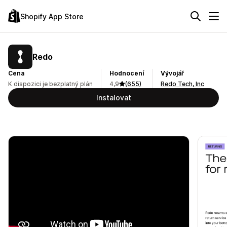
Shopify App Store
Redo
Cena
Hodnocení
Vývojář
K dispozici je bezplatný plán
4,9
(655)
Redo Tech, Inc
Instalovat