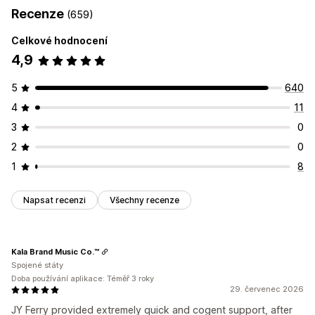
Recenze
(659)
Celkové hodnocení
4,9
5
640
4
11
3
0
2
0
1
8
Napsat recenzi
Všechny recenze
Kala Brand Music Co.™
Spojené státy
Doba používání aplikace: Téměř 3 roky
29. červenec 2026
JY Ferry provided extremely quick and cogent support, after