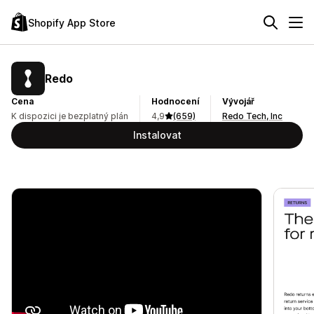
Shopify App Store
Redo
Cena
Hodnocení
Vývojář
K dispozici je bezplatný plán
4,9
(659)
Redo Tech, Inc
Instalovat