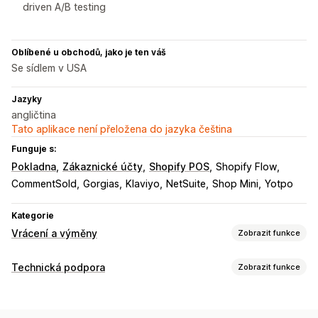
driven A/B testing
Oblíbené u obchodů, jako je ten váš
Se sídlem v USA
Jazyky
angličtina
Tato aplikace není přeložena do jazyka čeština
Funguje s:
Pokladna
Zákaznické účty
Shopify POS
Shopify Flow
CommentSold
Gorgias
Klaviyo
NetSuite
Shop Mini
Yotpo
Kategorie
Vrácení a výměny
Zobrazit funkce
Možnosti vrácení
Technická podpora
Zobrazit funkce
Automatizovaná vracení peněz
Ruční vracení peněz
Kanály
Výměny
Náhrady
Vracení na prodejně
QR kódy
E-mail
SMS
Živý chat
Chatovací bot
Telefon