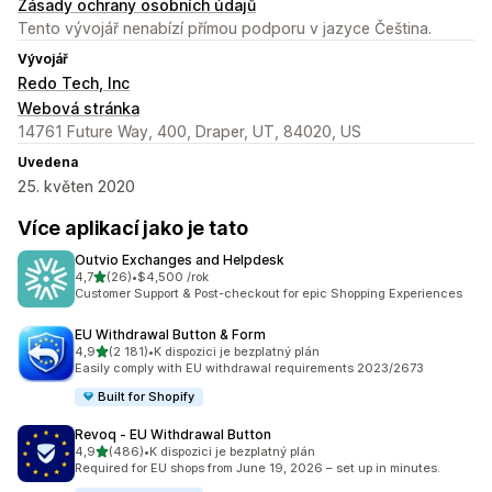
Zásady ochrany osobních údajů
Tento vývojář nenabízí přímou podporu v jazyce Čeština.
Vývojář
Redo Tech, Inc
Webová stránka
14761 Future Way, 400, Draper, UT, 84020, US
Uvedena
25. květen 2020
Více aplikací jako je tato
Outvio Exchanges and Helpdesk
z 5 hvězd
4,7
(26)
•
$4,500 /rok
Celkový počet recenzí: 26
Customer Support & Post-checkout for epic Shopping Experiences
EU Withdrawal Button & Form
z 5 hvězd
4,9
(2 181)
•
K dispozici je bezplatný plán
Celkový počet recenzí: 2181
Easily comply with EU withdrawal requirements 2023/2673
Built for Shopify
Revoq ‑ EU Withdrawal Button
z 5 hvězd
4,9
(486)
•
K dispozici je bezplatný plán
Celkový počet recenzí: 486
Required for EU shops from June 19, 2026 – set up in minutes.