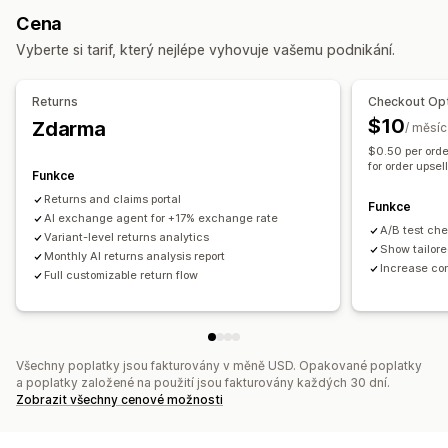
Dárkové karty
Kredit pro obchod
Vracení dárků
Cena
Sociální sítě
Samoobslužné
Slevové kódy
Vyberte si tarif, který nejlépe vyhovuje vašemu podnikání.
Automatizace pracovního postupu
Správa vracení
Automatické odpovídání
Šablony odpovědí
Automatizovaná schválení
Portál na vracení
Returns
Checkout Opt
Odpovědi pomocí AI
Souhrny pomocí AI
Prodej vstupenek
Vlastní zásady
Nevratné položky
Lhůty pro vrácení
$10
Zdarma
/ měsíc
Sjednocená schránka
Automatické přiřazení
Důvody vrácení
Štítky zásilek
Sledování vrácení
$0.50 per orde
Spouštěče založené na pravidlech
Eskalace
for order upsel
Notifikace pomocí SMS
E-mailová oznámení
Funkce
Označování štítky
Detekce spamu
Sledování objednávek
Vlastní prosazování značky
Správa vracení peněz
Returns and claims portal
Funkce
Notifikace pro zákazníky
AI exchange agent for +17% exchange rate
Průzkumy zpětné vazby
Aktualizace zásob
Seznamy blokovaných zákazníků
A/B test ch
Variant-level returns analytics
Analytika
Výkazy
Analytika
Show tailore
Monthly AI returns analysis report
Increase co
Full customizable return flow
Všechny poplatky jsou fakturovány v měně USD. Opakované poplatky
a poplatky založené na použití jsou fakturovány každých 30 dní.
Zobrazit všechny cenové možnosti