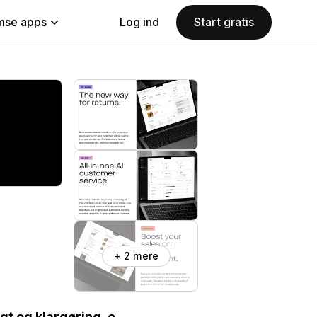
se apps
Log ind
Start gratis
+ 2 mere
gt og klargøring, e-