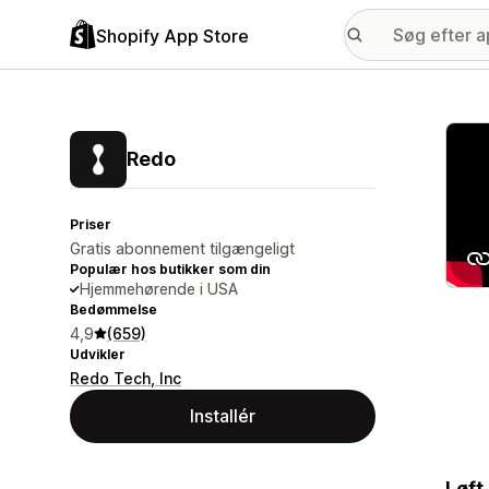
Shopify App Store
Galle
Redo
Priser
Gratis abonnement tilgængeligt
Populær hos butikker som din
Hjemmehørende i USA
Bedømmelse
4,9
(659)
Udvikler
Redo Tech, Inc
Installér
Løft