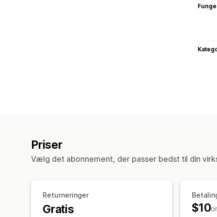
Funge
Katego
Priser
Vælg det abonnement, der passer bedst til din vir
Returneringer
Betalin
$10
Gratis
o