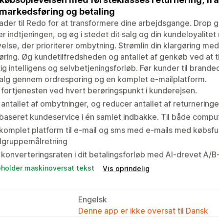
markedsføring og betaling
der til Redo for at transformere dine arbejdsgange. Drop 
r indtjeningen, og øg i stedet dit salg og din kundeloyalit
else, der prioriterer ombytning. Strømlin din klargøring med
øring. Øg kundetilfredsheden og antallet af genkøb ved at
ig intelligens og selvbetjeningsforløb. Før kunder til bran
alg gennem ordresporing og en komplet e-mailplatform.
fortjenesten ved hvert berøringspunkt i kunderejsen.
antallet af ombytninger, og reducer antallet af returnering
baseret kundeservice i én samlet indbakke. Til både compu
komplet platform til e-mail og sms med e-mails med købsfu
lgruppemålretning
konverteringsraten i dit betalingsforløb med AI-drevet A/B
eholder maskinoversat tekst
Vis oprindelig
Engelsk
Denne app er ikke oversat til Dansk