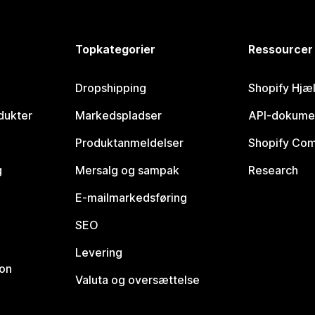
Topkategorier
Ressourcer
Dropshipping
Shopify Hjæ
dukter
Markedspladser
API-dokume
Produktanmeldelser
Shopify Co
g
Mersalg og sampak
Research
E-mailmarkedsføring
SEO
Levering
ion
Valuta og oversættelse