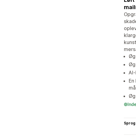
mail
Opgra
skade
oplev
klarg
kunst
mers
Øg 
Øg 
AI-
En 
må
Øg 
Ind
Sprog