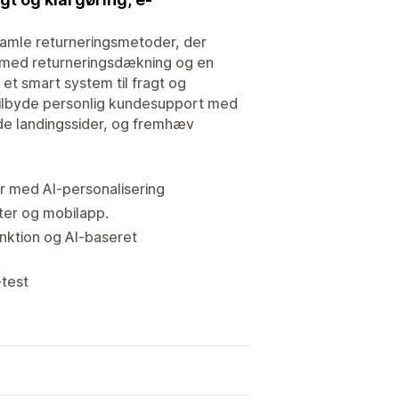
gamle returneringsmetoder, der
et med returneringsdækning og en
 et smart system til fragt og
 tilbyde personlig kundesupport med
dede landingssider, og fremhæv
er med AI-personalisering
ter og mobilapp.
nktion og AI-baseret
-test