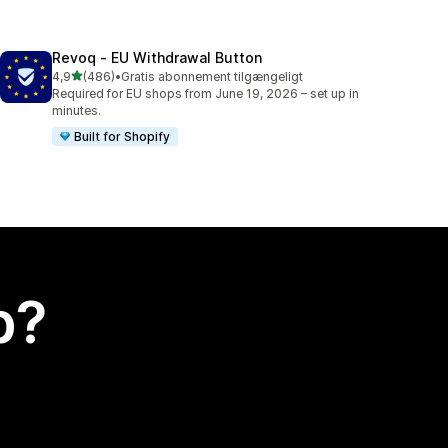
Revoq ‑ EU Withdrawal Button
ud af 5 stjerner
4,9
(486)
•
Gratis abonnement tilgængeligt
486 anmeldelser i alt
Required for EU shops from June 19, 2026 – set up in
minutes.
Built for Shopify
p?