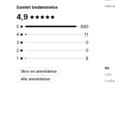
Næsten
Samlet bedømmelse
4,9
5
640
4
11
3
0
2
0
1
8
RG
Skriv en anmeldelse
USA
Alle anmeldelser
5 måne