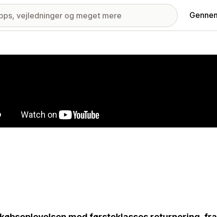
Gennem
ri med udvalgte billeder
 købsoplevelsen med førsteklasses returnering, fra