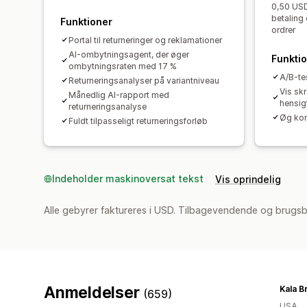
0,50 USD 
betaling
Funktioner
ordrer
Portal til returneringer og reklamationer
AI-ombytningsagent, der øger
Funkti
ombytningsraten med 17 %
A/B-te
Returneringsanalyser på variantniveau
Vis sk
Månedlig AI-rapport med
hensig
returneringsanalyse
Øg kon
Fuldt tilpasseligt returneringsforløb
Indeholder maskinoversat tekst
Vis oprindelig
Alle gebyrer faktureres i USD. Tilbagevendende og brugs
Anmeldelser
Kala B
(659)
USA