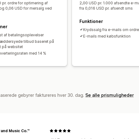
pr. ordre for optimering af
2,00 USD pr. 1.000 afsendte e-ma
 og 0,06 USD for mersalg ved
fra 0,016 USD pr. afsendt sms
Funktioner
oner
Krydssalg fra e-mails om ordr
st af betalingsoplevelser
E-mails med købsfunktion
ræddersyede tilbud baseret på
t på websitet
verteringsraten med 14 %
baserede gebyrer faktureres hver 30. dag.
Se alle prismuligheder
rand Music Co.™