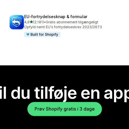
EU‑fortrydelsesknap & formular
ud af 5 stjerner
4,9
(2.181)
•
Gratis abonnement tilgængeligt
2181 anmeldelser i alt
Opfyld nemt EU's fortrydelseskrav 2023/2673
Built for Shopify
il du tilføje en ap
Prøv Shopify gratis i 3 dage