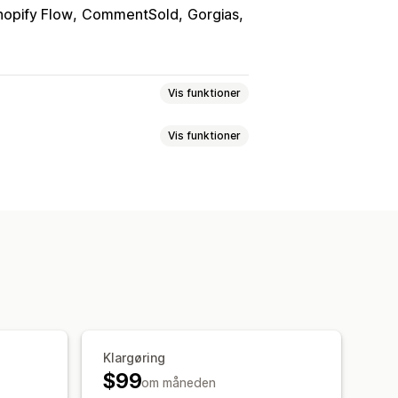
hopify Flow
CommentSold
Gorgias
Vis funktioner
Vis funktioner
usioner
Ombytninger
Erstatninger
avekort
Tilgodebeviser
n
Sociale medier
Selvbetjening
I-svar
AI-oversigter
Ticketing
ingsportal
Tilpassede politikker
egelbaserede udløsere
Eskalering
rister
Årsager til returnering
ring
Kundenotifikationer
-notifikationer
Mailnotifikationer
apporter
ing
Lageropdateringer
Klargøring
$99
om måneden