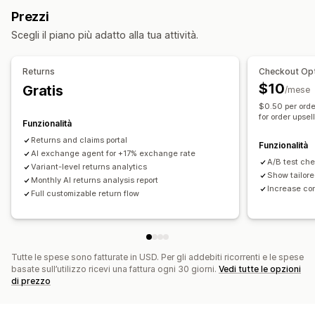
Credito in negozio
Resi di regali
Codici sconto
Prezzi
Self-service
Gestione dei resi
Scegli il piano più adatto alla tua attività.
Automazione dei flussi di lavoro
Approvazioni automatizzate
Portale dei resi
Risposta automatica
Modelli di risposta
Informative personalizzate
Articoli non restituibili
Returns
Checkout Opt
Risposte basate sull'IA
Riepiloghi basati sull’IA
Biglietti
Finestre per i resi
Motivi dei resi
Etichette di spedizione
$10
Gratis
/mese
Casella di posta unificata
Assegnazione automatica
Monitoraggio dei resi
Notifiche via SMS
$0.50 per orde
Trigger basati su regole
Escalation
Aggiunta di tag
for order upsel
Notifiche via email
Branding personalizzato
Funzionalità
Rilevamento dello spam
Monitoraggio degli ordini
Gestione dei rimborsi
Aggiornamenti delle scorte
Returns and claims portal
Funzionalità
Notifiche personalizzate
AI exchange agent for +17% exchange rate
Sondaggi di feedback
Analisi
Blocklist dei clienti
Analisi
A/B test ch
Variant-level returns analytics
Report
Show tailore
Monthly AI returns analysis report
Increase co
Full customizable return flow
Tutte le spese sono fatturate in USD. Per gli addebiti ricorrenti e le spese
basate sull’utilizzo ricevi una fattura ogni 30 giorni.
Vedi tutte le opzioni
di prezzo