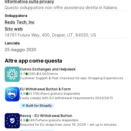
Informativa sulla privacy
Questo sviluppatore non offre assistenza diretta in Italiano.
Sviluppatore
Redo Tech, Inc
Sito web
14761 Future Way, 400, Draper, UT, 84020, US
Lanciata
25 maggio 2020
Altre app come questa
Outvio Exchanges and Helpdesk
stelle su 5
4,7
(26)
•
$4,500/anno
26 recensioni totali
Customer Support & Post-checkout for epic Shopping Experiences
EU Withdrawal Button & Form
stelle su 5
4,9
(2.179)
•
Piano gratuito disponibile
2179 recensioni totali
Easily comply with EU withdrawal requirements 2023/2673
Built for Shopify
Revoq ‑ EU Withdrawal Button
stelle su 5
4,9
(487)
•
Piano gratuito disponibile
487 recensioni totali
Required for EU shops from June 19, 2026 – set up in minutes.