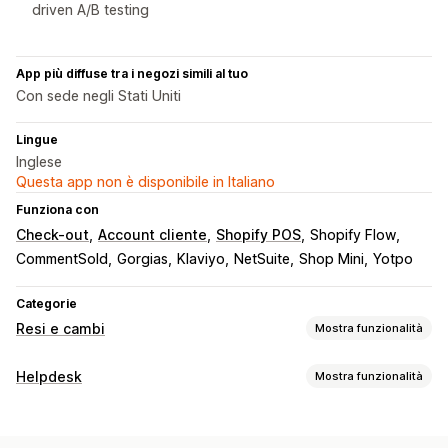
driven A/B testing
App più diffuse tra i negozi simili al tuo
Con sede negli Stati Uniti
Lingue
Inglese
Questa app non è disponibile in Italiano
Funziona con
Check-out
Account cliente
Shopify POS
Shopify Flow
CommentSold
Gorgias
Klaviyo
NetSuite
Shop Mini
Yotpo
Categorie
Resi e cambi
Mostra funzionalità
Opzioni di reso
Helpdesk
Mostra funzionalità
Rimborsi automatizzati
Rimborsi manuali
Cambi
Canali
Sostituzioni
Resi in negozio
Codici QR
Buoni regalo
Email
SMS
Live Chat
Chatbot
Telefono
Social media