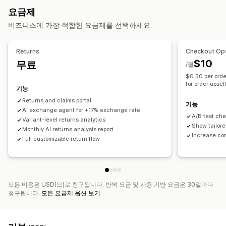
반품 관리
요금제
워크플로 자동화
자동 승인
반품 포털
사용자 지정 정책
반품 불가 항목
반품 창
비즈니스에 가장 적합한 요금제를 선택하세요.
자동-응답
응답 템플릿
AI 응답
AI 요약
티켓 발행
반품 사유
배송 레이블
반품 추적
SMS 알림
이메일 알림
통합 받은 편지함
자동-할당
규칙 기반 트리거
고객 불만 처리
사용자 지정 브랜딩
환불 관리
재고 업데이트
고객 차단 목록
Returns
Checkout Opt
태그 지정
스팸 탐지
주문 추적
사용자 지정 알림
분석
$10
무료
/월
피드백 설문 조사
분석
보고서
$0.50 per orde
for order upsel
기능
Returns and claims portal
기능
AI exchange agent for +17% exchange rate
A/B test ch
Variant-level returns analytics
Show tailore
Monthly AI returns analysis report
Increase co
Full customizable return flow
모든 비용은 USD(으)로 청구됩니다. 반복 요금 및 사용 기반 요금은 30일마다
청구됩니다.
모든 요금제 옵션 보기