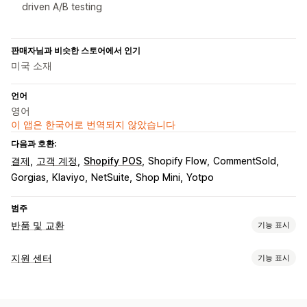
driven A/B testing
판매자님과 비슷한 스토어에서 인기
미국 소재
언어
영어
이 앱은 한국어로 번역되지 않았습니다
다음과 호환:
결제
고객 계정
Shopify POS
Shopify Flow
CommentSold
Gorgias
Klaviyo
NetSuite
Shop Mini
Yotpo
범주
반품 및 교환
기능 표시
반품 옵션
지원 센터
기능 표시
자동 환불
수동 환불
교환
교체
오프라인 스토어 반품
QR 코드
채널
기프트 카드
스토어 크레딧
선물 반품
할인 코드
이메일
SMS
실시간 채팅
챗봇
전화
소셜 미디어
셀프서비스