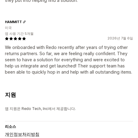
they put into helping find a solution.
HAMMITT
미국
앱 사용 기간 5개월
2026년 7월 6일
We onboarded with Redo recently after years of trying other
returns partners. So far, we are feeling really confident. They
seem to have a solution for everything and were excited to
help us integrate and get launched! Their support team has
been able to quickly hop in and help with all outstanding items.
지원
앱 지원은 Redo Tech, Inc에서 제공합니다.
리소스
개인정보처리방침