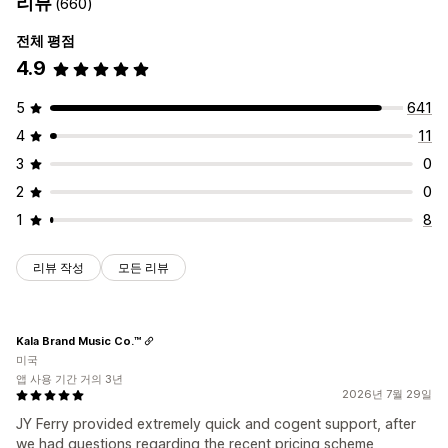
리뷰
(660)
전체 평점
4.9
5
641
4
11
3
0
2
0
1
8
리뷰 작성
모든 리뷰
Kala Brand Music Co.™
미국
앱 사용 기간 거의 3년
2026년 7월 29일
JY Ferry provided extremely quick and cogent support, after
we had questions regarding the recent pricing scheme