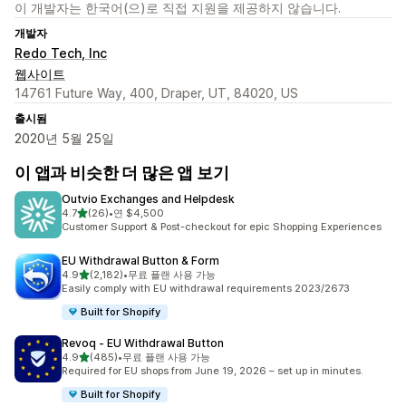
이 개발자는 한국어(으)로 직접 지원을 제공하지 않습니다.
개발자
Redo Tech, Inc
웹사이트
14761 Future Way, 400, Draper, UT, 84020, US
출시됨
2020년 5월 25일
이 앱과 비슷한 더 많은 앱 보기
Outvio Exchanges and Helpdesk
별 5개 중
4.7
(26)
•
연 $4,500
총 리뷰 26개
Customer Support & Post-checkout for epic Shopping Experiences
EU Withdrawal Button & Form
별 5개 중
4.9
(2,182)
•
무료 플랜 사용 가능
총 리뷰 2182개
Easily comply with EU withdrawal requirements 2023/2673
Built for Shopify
Revoq ‑ EU Withdrawal Button
별 5개 중
4.9
(485)
•
무료 플랜 사용 가능
총 리뷰 485개
Required for EU shops from June 19, 2026 – set up in minutes.
Built for Shopify