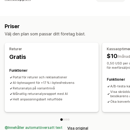
Automatiska återbetalningar
Manuella återbetalningar
Kanaler
Exchanges
Ersättningar
Returer i butik
QR-koder
E-post
SMS
Livechatt
Chattbot
Telefon
Sociala medier
Presentkort
Värdecheck
Returer av presenter
Priser
Självbetjäning
Rabattkoder
Välj den plan som passar ditt företag bäst.
Automatisering av arbetsflödet
Returhantering
Automatiska svar
Svarsmallar
AI-svar
Automatiska godkännanden
Returportal
Returer
Kassaoptime
AI-sammanfattningar
Biljetttjänster
Enhetlig inkorg
Anpassade policyer
Artiklar som ej kan returneras
$10
Gratis
/måna
Automatisk tilldelning
Regelbaserade utlösare
Eskalering
Returfönster
Returskäl
Fraktsedlar
Returspårning
0,50 USD per 
Taggning
Skräppostidentifiering
Orderspårning
för merförsäljn
SMS-aviseringar
E-postaviseringar
Anpassat varumärke
Funktioner
Kundaviseringar
Feedback-enkäter
Analysverktyg
Återbetalningshantering
Lageruppdateringar
Portal för returer och reklamationer
Funktioner
Rapporter
AI-bytesagent för +17 % i bytesfrekvens
Kundblockeringslista
Analysverktyg
A/B-testa k
Returanalys på variantnivå
Visa skrädd
Månatlig returanalysrapport med AI
besökarens 
Helt anpassningsbart returflöde
Öka konvert
Innehåller automatöversatt text
Visa original