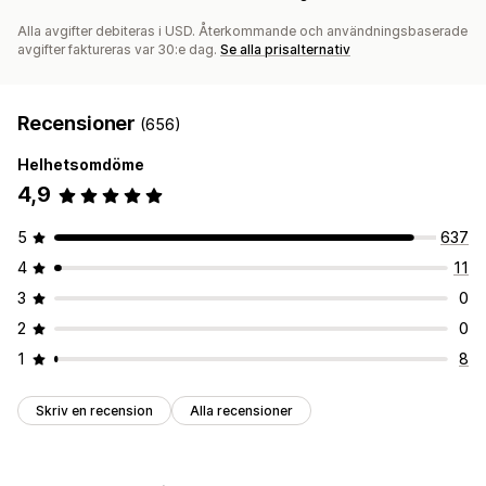
Alla avgifter debiteras i USD. Återkommande och användningsbaserade
avgifter faktureras var 30:e dag.
Se alla prisalternativ
Recensioner
(656)
Helhetsomdöme
4,9
5
637
4
11
3
0
2
0
1
8
Skriv en recension
Alla recensioner