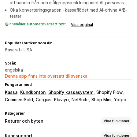
att handla från och målgruppsinriktning med AI-personas
Öka konverteringsgraden i kassaflödet med AI-drivna A/B-
tester
Innehåller automatöversatt text
Visa original
Populärt i butiker som din
Baserat i USA
Språk
engelska
Denna app finns inte översatt till svenska
Fungerar med
Kassa
Kundkonton
Shopify kassasystem
Shopify Flow
CommentSold
Gorgias
Klaviyo
NetSuite
Shop Mini
Yotpo
Kategorier
Returer och byten
Visa funktioner
Returalternativ
Kundsupport
Visa funktioner