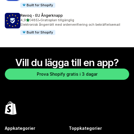
Built for Shopify
Revoq ‑ EU Ångerknapp
av 5 stjärnor
4,9
(485)
•
Gratisplan tillgänglig
485 recensioner totalt
Elektronisk ångerrätt med orderverifiering och bekräftelsemail
Built for Shopify
Vill du lägga till en app?
Prova Shopify gratis i 3 dagar
Appkategorier
Toppkategorier