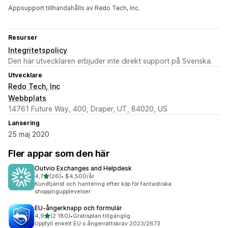
Appsupport tillhandahålls av Redo Tech, Inc.
Resurser
Integritetspolicy
Den här utvecklaren erbjuder inte direkt support på Svenska.
Utvecklare
Redo Tech, Inc
Webbplats
14761 Future Way, 400, Draper, UT, 84020, US
Lansering
25 maj 2020
Fler appar som den här
Outvio Exchanges and Helpdesk
av 5 stjärnor
4,7
(26)
•
$4,500/år
26 recensioner totalt
Kundtjänst och hantering efter köp för fantastiska
shoppingupplevelser
EU‑ångerknapp och formulär
av 5 stjärnor
4,9
(2 180)
•
Gratisplan tillgänglig
2180 recensioner totalt
Uppfyll enkelt EU:s ångerrättskrav 2023/2673