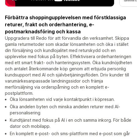
Förbättra shoppingupplevelsen med förstklassiga
returer, frakt och orderhantering, e-
postmarknadsföring och kassa
Uppgradera till Redo för att förvandla din verksamhet. Skippa
gamla returmetoder som skadar lönsamheten och öka i stället
din försäljning och kundlojalitet med returskydd och en
upplevelse med fokus på byten. Effektivisera orderhanteringen
med ett smart frakt- och hanteringssystem. Öka kundnöjdheten
och antalet återkommande köp genom att erbjuda personlig
kundsupport med AI och självbetjäningsflöden. Driv kunder till
varumärkesanpassade landningssidor och främja
merförsäljning via orderspårning och en komplett e-
postplattform.
Öka lönsamheten vid varje kontaktpunkt i köpresan.
Öka andelen byten och minska andelen returer med AI-
personalisering
Kundtjänst med fokus på AI i en och samma inkorg. För både
dator och mobilapp.
En komplett e-post- och sms-plattform med e-post som går