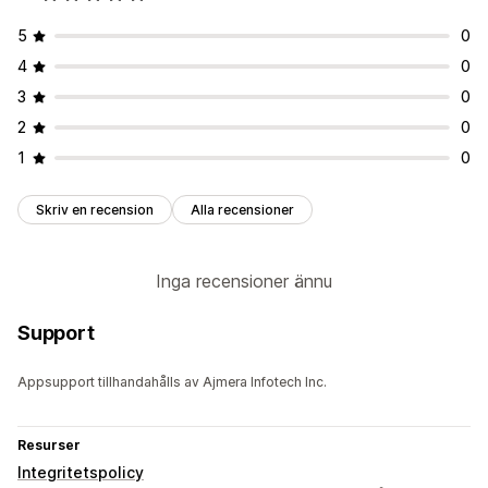
5
0
4
0
3
0
2
0
1
0
Skriv en recension
Alla recensioner
Inga recensioner ännu
Support
Appsupport tillhandahålls av Ajmera Infotech Inc.
Resurser
Integritetspolicy