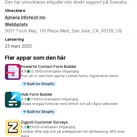
Den här utvecklaren erbjuder inte direkt support på Svenska.
Utvecklare
Ajmera Infotech Inc
Webbplats
3031 Tisch Way, 110 Plaza West, San Jose, CA, 95128, US
Lansering
23 mars 2022
Fler appar som den här
Powerful Contact Form Builder
av 5 stjärnor
4,9
(2 306)
•
Gratisplan tillgänglig
2306 recensioner totalt
Your all-in-one form app for custom forms, registration forms
Built for Shopify
Hulk Form Builder
av 5 stjärnor
4,9
(1 885)
•
Gratisplan tillgänglig
1885 recensioner totalt
Skapa snygga formulär med lätthet och på några sekunder.
Built for Shopify
Zigpoll Customer Surveys
av 5 stjärnor
5,0
(502)
•
Gratisplan tillgänglig
502 recensioner totalt
Enkäter efter köp och på webbplatsen för attribuering, NPS med
mera