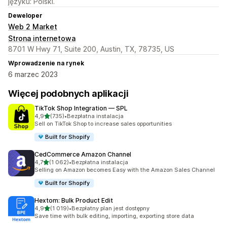
języku: Polski.
Deweloper
Web 2 Market
Strona internetowa
8701 W Hwy 71, Suite 200, Austin, TX, 78735, US
Wprowadzenie na rynek
6 marzec 2023
Więcej podobnych aplikacji
TikTok Shop Integration — SPL
na 5 gwiazdek
4,9
(735)
•
Bezpłatna instalacja
Łączna liczba recenzji: 735
Sell on TikTok Shop to increase sales opportunities
Built for Shopify
CedCommerce Amazon Channel
na 5 gwiazdek
4,7
(1 062)
•
Bezpłatna instalacja
Łączna liczba recenzji: 1062
Selling on Amazon becomes Easy with the Amazon Sales Channel
Built for Shopify
Hextom: Bulk Product Edit
na 5 gwiazdek
4,9
(1 019)
•
Bezpłatny plan jest dostępny
Łączna liczba recenzji: 1019
Save time with bulk editing, importing, exporting store data