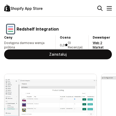
Shopify App Store
Redshelf Integration
Ceny
Ocena
Deweloper
Dostępna darmowa wersja
(0
Web 2
0,0
próbna
Recenzje)
Market
Zainstaluj