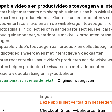
pable video's en productvideo's toevoegen via int
cart helpt merchants om shoppable video's aan hun winkel t
kaarten en productvideo's. Klanten kunnen producten visu
ideo-interface artikelen aan de winkelwagen toevoegen. T
ctpagina's, in collecties of in aangepaste secties. reel car
udig videobeheer, waardoor je makkelijk producten present
ingen.
ppable video's toevoegen aan product- en collectiepagina
oductvideo's weergeven met interactieve videokaarten
nten rechtstreeks vanuit video's producten aan de winkel
nten helpen producten te visualiseren met videocontent
xibele videoplaatsing en lay-outbeheer
at automatisch vertaalde tekst
Origineel weergeven
Engels
Deze app is niet vertaald in het Neder
 met
Checkout
Shopify-beheercentrum