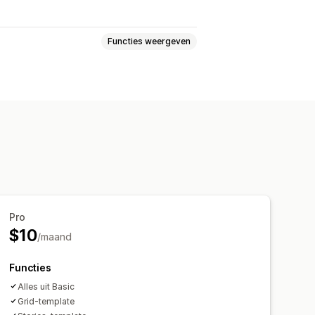
Functies weergeven
gen toevoegen
onsief
Pro
$10
/maand
Functies
Alles uit Basic
Grid-template