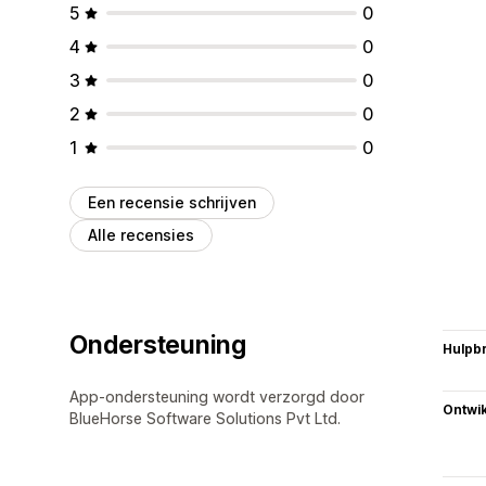
5
0
4
0
3
0
2
0
1
0
Een recensie schrijven
Alle recensies
Ondersteuning
Hulpb
App-ondersteuning wordt verzorgd door
Ontwik
BlueHorse Software Solutions Pvt Ltd.