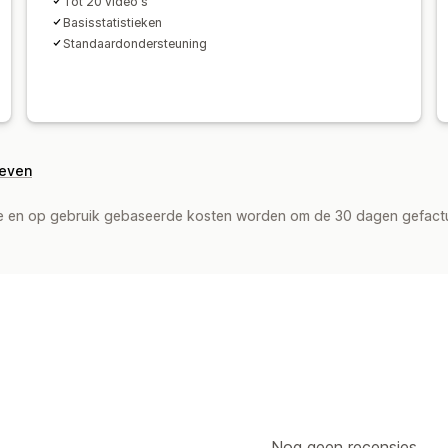
Tot 20 video's
Basisstatistieken
Standaardondersteuning
geven
de en op gebruik gebaseerde kosten worden om de 30 dagen gefact
Nog geen recensies