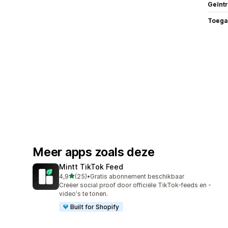
Geïnt
Toega
Meer apps zoals deze
Mintt TikTok Feed
van 5 sterren
4,9
(25)
•
Gratis abonnement beschikbaar
25 recensies in totaal
Creëer social proof door officiële TikTok-feeds en -
video's te tonen.
Built for Shopify