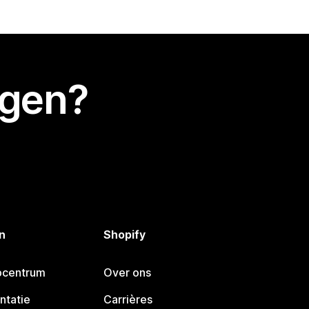
egen?
n
Shopify
pcentrum
Over ons
ntatie
Carrières