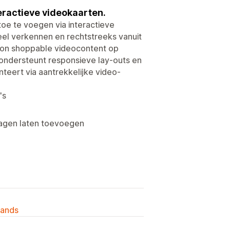
eractieve videokaarten.
oe te voegen via interactieve
eel verkennen en rechtstreeks vanuit
oon shoppable videocontent op
t ondersteunt responsieve lay-outs en
eert via aantrekkelijke video-
's
wagen laten toevoegen
lands