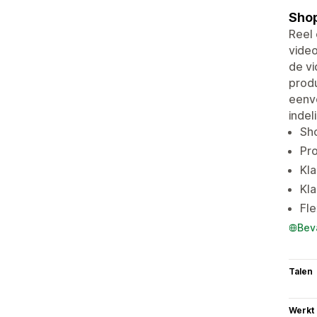
Shop
Reel 
video
de v
produ
eenvo
indel
Sho
Pr
Kla
Kla
Fle
Bev
Talen
Werkt