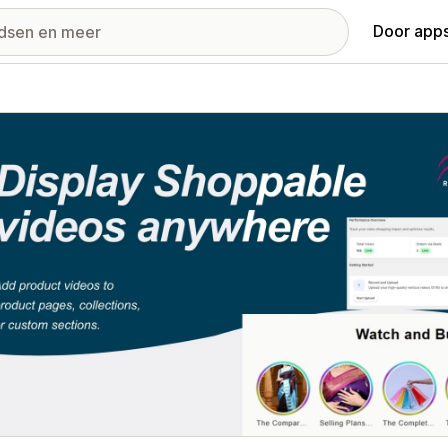
Door apps
ij met uitgelichte afbeeldingen