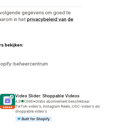
e volgende gegevens om goed te
aarom in het
privacybeleid van de
s bekijken:
hopify-beheercentrum
Video Slider: Shoppable Videos
van 5 sterren
4,9
(346)
•
Gratis abonnement beschikbaar
346 recensies in totaal
TikTok-video's, Instagram Reels, UGC-video's als
shoppable video's
Built for Shopify