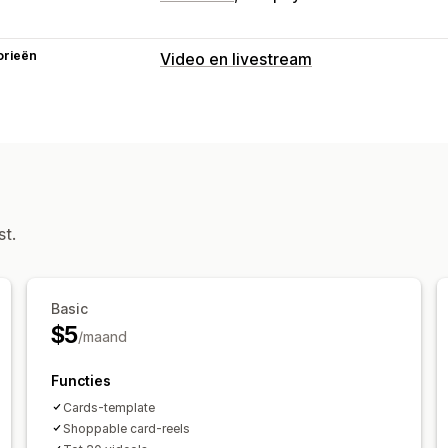
orieën
Video en livestream
Videobeheer
Automatisch afspelen
Aan winkelwa
Aanpassing
Videospeler
Carrousels
Mobiel resp
st.
Basic
$5
/maand
Functies
Cards-template
Shoppable card-reels