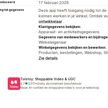
roduceerd
17 februari 2026
ng tot gegevens
Deze app heeft toegang nodig tot d
kunnen werken in je winkel. Ontdek w
ontwikkelaar
.
Klantgegevens bekijken:
Apparaat- en activiteitsgegevens
Gegevens van medewerkers en bijdrager
Winkeleigenaar
Winkelgegevens bekijken en bewerken:
Producten, bestellingen, Webshop, S
Zie details
Tolstoy: Shoppable Video & UGC
van 5 sterren
4,7
(237)
•
Gratis abonnement beschikbaar
237 recensies in totaal
Maak AI-content en shoppable video's voor je webshop.