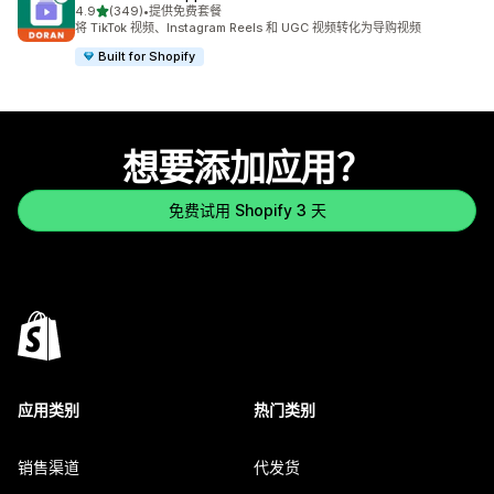
星（满分 5 星）
4.9
(349)
•
提供免费套餐
总共 349 条评论
将 TikTok 视频、Instagram Reels 和 UGC 视频转化为导购视频
Built for Shopify
想要添加应用？
免费试用 Shopify 3 天
应用类别
热门类别
销售渠道
代发货