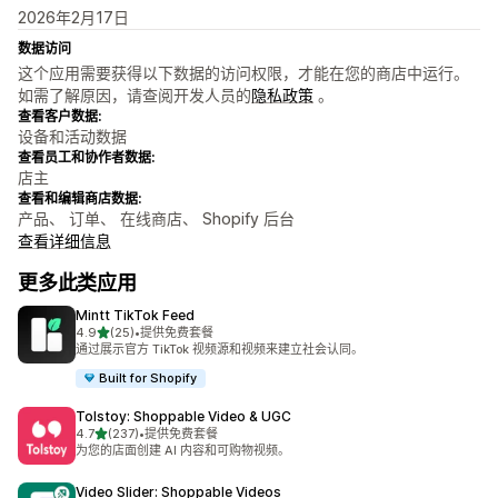
2026年2月17日
数据访问
这个应用需要获得以下数据的访问权限，才能在您的商店中运行。
如需了解原因，请查阅开发人员的
隐私政策
。
查看客户数据:
设备和活动数据
查看员工和协作者数据:
店主
查看和编辑商店数据:
产品、 订单、 在线商店、 Shopify 后台
查看详细信息
更多此类应用
Mintt TikTok Feed
星（满分 5 星）
4.9
(25)
•
提供免费套餐
总共 25 条评论
通过展示官方 TikTok 视频源和视频来建立社会认同。
Built for Shopify
Tolstoy: Shoppable Video & UGC
星（满分 5 星）
4.7
(237)
•
提供免费套餐
总共 237 条评论
为您的店面创建 AI 内容和可购物视频。
Video Slider: Shoppable Videos