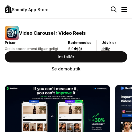
Shopify App Store
Video Carousel : Video Reels
Priser
Bedømmelse
Udvikler
Gratis abonnement tilgængeligt
5,0
(8)
drilly
Installér
Se demobutik