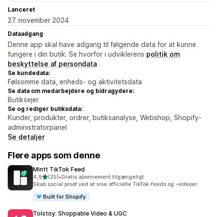
Lanceret
27. november 2024
Dataadgang
Denne app skal have adgang til følgende data for at kunne
fungere i din butik. Se hvorfor i udviklerens
politik om
beskyttelse af persondata
.
Se kundedata:
Følsomme data, enheds- og aktivitetsdata
Se data om medarbejdere og bidragydere:
Butiksejer
Se og rediger butiksdata:
Kunder, produkter, ordrer, butiksanalyse, Webshop, Shopify-
administratorpanel
Se detaljer
Flere apps som denne
Mintt TikTok Feed
ud af 5 stjerner
4,9
(25)
•
Gratis abonnement tilgængeligt
25 anmeldelser i alt
Skab social proof ved at vise officielle TikTok-feeds og -videoer.
Built for Shopify
Tolstoy: Shoppable Video & UGC