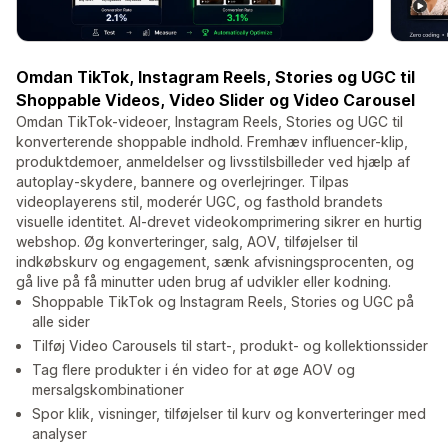
Omdan TikTok, Instagram Reels, Stories og UGC til
Shoppable Videos, Video Slider og Video Carousel
Omdan TikTok-videoer, Instagram Reels, Stories og UGC til
konverterende shoppable indhold. Fremhæv influencer-klip,
produktdemoer, anmeldelser og livsstilsbilleder ved hjælp af
autoplay-skydere, bannere og overlejringer. Tilpas
videoplayerens stil, moderér UGC, og fasthold brandets
visuelle identitet. AI-drevet videokomprimering sikrer en hurtig
webshop. Øg konverteringer, salg, AOV, tilføjelser til
indkøbskurv og engagement, sænk afvisningsprocenten, og
gå live på få minutter uden brug af udvikler eller kodning.
Shoppable TikTok og Instagram Reels, Stories og UGC på
alle sider
Tilføj Video Carousels til start-, produkt- og kollektionssider
Tag flere produkter i én video for at øge AOV og
mersalgskombinationer
Spor klik, visninger, tilføjelser til kurv og konverteringer med
analyser