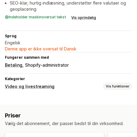
SEO-klar, hurtig indlæsning, understøtter flere valutaer og
geoplacering
Indeholder maskinoversat tekst
Vis oprindelig
Sprog
Engelsk
Denne app er ikke oversat til Dansk
Fungerer sammen med
Betaling
Shopify-administrator
Kategorier
Video og livestreaming
Vis funktioner
Videoadministration
Videoer med købsmulighed
Afspil automatisk
Priser
Interaktiv video
Brugergenereret indhold
Vælg det abonnement, der passer bedst til din virksomhed.
Deling på sociale medier
Tilpasning