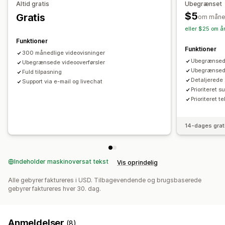
Altid gratis
Ubegrænset
Videoskabeloner
Videoimport
Lydafspiller
Videowidget
$5
Gratis
om måne
Integrerede videoer
Karruseller
Dynamisk på mobil
eller $25 om å
Funktioner
Funktioner
300 månedlige videovisninger
Ubegrænsed
Ubegrænsede videooverførsler
Ubegrænsede
Fuld tilpasning
Detaljerede
Support via e-mail og livechat
Prioriteret s
Prioriteret t
14-dages grat
Indeholder maskinoversat tekst
Vis oprindelig
Alle gebyrer faktureres i USD. Tilbagevendende og brugsbaserede
gebyrer faktureres hver 30. dag.
Anmeldelser
(8)