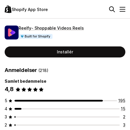
Shopify App Store
Reelfy‑ Shoppable Videos Reels
Built for Shopify
Installér
Anmeldelser
(218)
Samlet bedømmelse
4,8
5
195
4
15
3
2
2
3