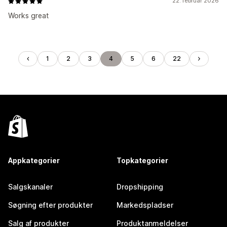
22. februar 2026
Works great
1
2
3
4
5
6
22
Appkategorier
Topkategorier
Salgskanaler
Dropshipping
Søgning efter produkter
Markedspladser
Salg af produkter
Produktanmeldelser